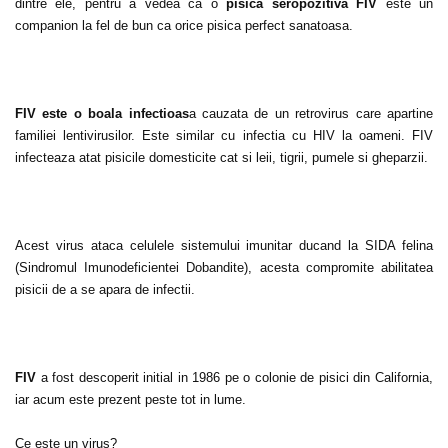
dintre ele, pentru a vedea ca o
pisica seropozitiva FIV
este un
companion la fel de bun ca orice pisica perfect sanatoasa.
FIV este o boala infectioas
a cauzata de un retrovirus care apartine
familiei lentivirusilor. Este similar cu infectia cu HIV la oameni. FIV
infecteaza atat pisicile domesticite cat si leii, tigrii, pumele si gheparzii.
Acest virus ataca celulele sistemului imunitar ducand la SIDA felina
(Sindromul Imunodeficientei Dobandite), acesta compromite abilitatea
pisicii de a se apara de infectii.
FIV
a fost descoperit initial in 1986 pe o colonie de pisici din California,
iar acum este prezent peste tot in lume.
Ce este un virus?