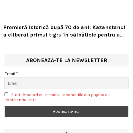
Premieră istorică după 70 de ani: Kazahstanul
a eliberat primul tigru în sălbăticie pentru a
readuce prădătorul dispărut în habitatul său
natural
ABONEAZA-TE LA NEWSLETTER
Email *
Sunt de acord cu termenii si conditiile din pagina de
confidentialitate