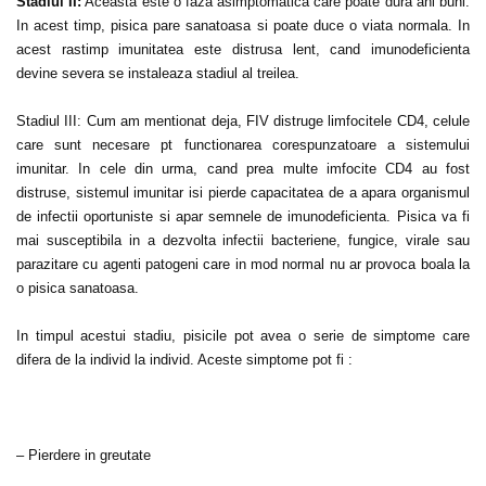
Stadiul II:
Aceasta este o faza asimptomatica care poate dura ani buni.
In acest timp, pisica pare sanatoasa si poate duce o viata normala. In
acest rastimp imunitatea este distrusa lent, cand imunodeficienta
devine severa se instaleaza stadiul al treilea.
Stadiul III: Cum am mentionat deja, FIV distruge limfocitele CD4, celule
care sunt necesare pt functionarea corespunzatoare a sistemului
imunitar. In cele din urma, cand prea multe imfocite CD4 au fost
distruse, sistemul imunitar isi pierde capacitatea de a apara organismul
de infectii oportuniste si apar semnele de imunodeficienta. Pisica va fi
mai susceptibila in a dezvolta infectii bacteriene, fungice, virale sau
parazitare cu agenti patogeni care in mod normal nu ar provoca boala la
o pisica sanatoasa.
In timpul acestui stadiu, pisicile pot avea o serie de simptome care
difera de la individ la individ. Aceste simptome pot fi :
– Pierdere in greutate