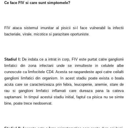
Ce face FIV si care sunt simptomele?
FIV ataca sistemul imunitar al pisicii si-l face vulnerabil la infectii
bacteriale, virale, micotice si parazitare oportuniste.
Stadiul I:
De indata ce a intrat in corp, FIV este purtat catre ganglionii
limfatici din zona infectarii unde se inmulteste in celulele albe
cunoscute ca limfocitele CD4. Acesta se raspandeste apoi catre ceilalti
ganglioni limfatici din organism. In acest stadiu poate exista o boala
acuta care se caracterizeaza prin febra, leucopenie, anemie, stare de
rau si ganglioni limfatici inflamati care dureaza pana la cateva
saptamani. In timpul acestui stadiu initial, faptul ca pisica nu se simte
bine, poate trece neobservat.