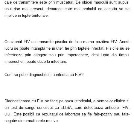
cale de transmitere este prin muscaturi. De obicei masculii sunt supusi
unui risc mai crescut, deoarece este mai probabil ca acestia sa se
implice in lupte teritoriale.
Ocazional FIV se transmite pisoilor de la o mama pozitiva FIV. Acest
lucru se poate intampla fie in uter, fie prin laptele infectat. Pisicile nu se
infecteaza prin atingere sau prin imperechere, desi lupta din timpul
imperecherii poate duce la infectare.
Cum se pune diagnosticul cu infectia cu FIV?
Diagnosticarea cu FIV se face pe baza istoricului, a semnelor clinice si
un test de sange cunoscut ca ELISA, care detecteaza anticorpii FIV-
ului. Este posibil ca rezultatul de laborator sa fie fals-pozitiv sau fals-
negativ din urmatoarele motive: