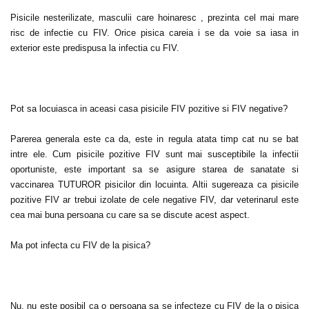
Pisicile nesterilizate, masculii care hoinaresc , prezinta cel mai mare
risc de infectie cu FIV. Orice pisica careia i se da voie sa iasa in
exterior este predispusa la infectia cu FIV.
Pot sa locuiasca in aceasi casa pisicile FIV pozitive si FIV negative?
Parerea generala este ca da, este in regula atata timp cat nu se bat
intre ele. Cum pisicile pozitive FIV sunt mai susceptibile la infectii
oportuniste, este important sa se asigure starea de sanatate si
vaccinarea TUTUROR pisicilor din locuinta. Altii sugereaza ca pisicile
pozitive FIV ar trebui izolate de cele negative FIV, dar veterinarul este
cea mai buna persoana cu care sa se discute acest aspect.
Ma pot infecta cu FIV de la pisica?
Nu, nu este posibil ca o persoana sa se infecteze cu FIV de la o pisica