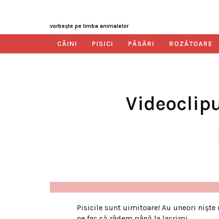
vorbeşte pe limba animalelor
CÂINI
PISICI
PĂSĂRI
ROZĂTOARE
Videoclipu
Pisicile sunt uimitoare! Au uneori nişte
ne fac să râdem până la lacrimi…