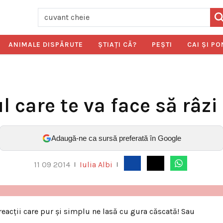
ANIMALE DISPĂRUTE
ŞTIAŢI CĂ?
PEŞTI
CAI ŞI PO
l care te va face să râzi
Adaugă-ne ca sursă preferată în Google
11 09 2014
Iulia Albi
|
|
 reacţii care pur şi simplu ne lasă cu gura căscată! Sau