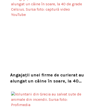
Angajații unei firme de curierat au
alungat un câine în soare, la 40
de grade Celsius. Compania i-a
concediat și caută acum animalul