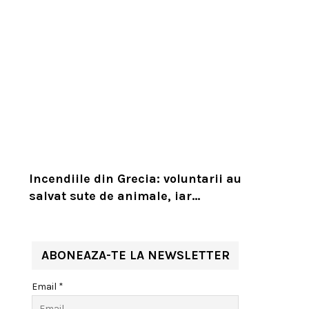
Incendiile din Grecia: voluntarii au
salvat sute de animale, iar
experții cer un serviciu european
de intervenție
ABONEAZA-TE LA NEWSLETTER
Email *