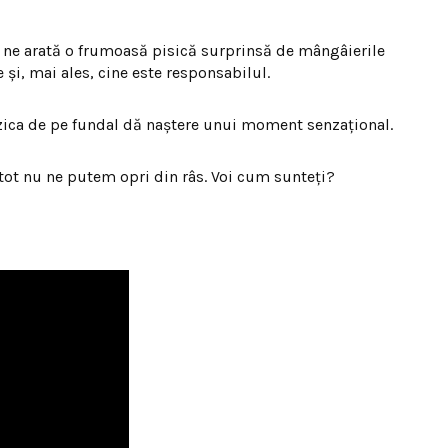
 ne arată o frumoasă pisică surprinsă de mângâierile
 şi, mai ales, cine este responsabilul.
zica de pe fundal dă naştere unui moment senzaţional.
 tot nu ne putem opri din râs. Voi cum sunteţi?