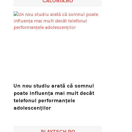
CALORIA.RO
Un nou studiu arată că somnul
poate influența mai mult decât
telefonul performanțele
adolescenților
PLAYTECH.RO