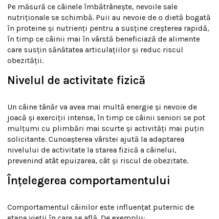
Pe măsură ce câinele îmbătrânește, nevoile sale
nutriționale se schimbă. Puii au nevoie de o dietă bogată
în proteine și nutrienți pentru a susține creșterea rapidă,
în timp ce câinii mai în vârstă beneficiază de alimente
care susțin sănătatea articulațiilor și reduc riscul
obezității.
Nivelul de activitate fizică
Un câine tânăr va avea mai multă energie și nevoie de
joacă și exerciții intense, în timp ce câinii seniori se pot
mulțumi cu plimbări mai scurte și activități mai puțin
solicitante. Cunoașterea vârstei ajută la adaptarea
nivelului de activitate la starea fizică a câinelui,
prevenind atât epuizarea, cât și riscul de obezitate.
Înțelegerea comportamentului
Comportamentul câinilor este influențat puternic de
etapa vieții în care se află. De exemplu: