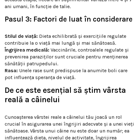
ani umani, în funcție de talie.
Pasul 3: Factori de luat în considerare
Stilul de viață:
Dieta echilibrată și exercițiile regulate
contribuie la o viață mai lungă și mai sănătoasă.
Îngrijirea medicală:
Vaccinările, controalele regulate și
prevenirea paraziților sunt cruciale pentru menținerea
sănătății patrupedului.
Rasa:
Unele rase sunt predispuse la anumite boli care
pot influența speranța de viață.
De ce este esențial să știm vârsta
reală a câinelui
Cunoașterea vârstei reale a câinelui tău joacă un rol
crucial în asigurarea unei îngrijiri adecvate și a unei vieți
sănătoase. Vârsta unui câine nu este doar un număr; ea
influențează dieta, nivelul de activitate, îngrijirea