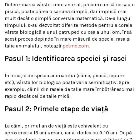
Determinarea vârstei unui animal, precum un câine sau o
pisică, poate părea o sarcină simplă, dar implică mai
mult decât o simplă conversie matematică. De-a lungul
timpului, s-au dezvoltat diferite metode pentru a corela
vârsta biologică a unui patruped cu cea a unui om, însă
acest proces depinde în mare măsură de specia, rasa și
talia animalului, notează
petmd.com.
Pasul 1: Identificarea speciei și rasei
În funcție de specia animalului (câine, pisică, iepure
etc.), vârsta lor biologică poate varia semnificativ. Spre
exemplu, câinii din rasele de talie mare îmbătrânesc mai
rapid decât cei de talie mică.
Pasul 2: Primele etape de viață
La câini, primul an de viață este echivalent cu
aproximativ 15 ani umani, iar al doilea cu 9-10 ani. După
această etapă, fiecare an suplimentar variază între 4 și 7