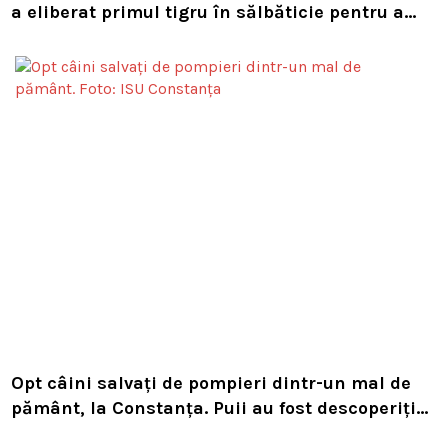
a eliberat primul tigru în sălbăticie pentru a
readuce prădătorul dispărut în habitatul său
natural
Opt câini salvați de pompieri dintr-un mal de
pământ, la Constanța. Puii au fost descoperiți
în timpul unor lucrări VIDEO