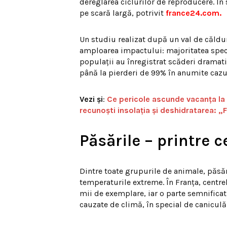
dereglarea ciclurilor de reproducere. În 
pe scară largă, potrivit
france24.com.
Un studiu realizat după un val de căldur
amploarea impactului: majoritatea specii
populații au înregistrat scăderi dramati
până la pierderi de 99% în anumite cazu
Vezi și
:
Ce pericole ascunde vacanța la 
recunoști insolația și deshidratarea:
Păsările – printre 
Dintre toate grupurile de animale, păsăr
temperaturile extreme. În Franța, centrel
mii de exemplare, iar o parte semnificat
cauzate de climă, în special de caniculă