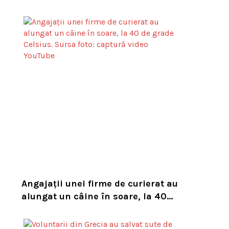
asupra numărului mare de viespi
de pe trasee
Angajații unei firme de curierat au
alungat un câine în soare, la 40
de grade Celsius. Compania i-a
concediat și caută acum animalul