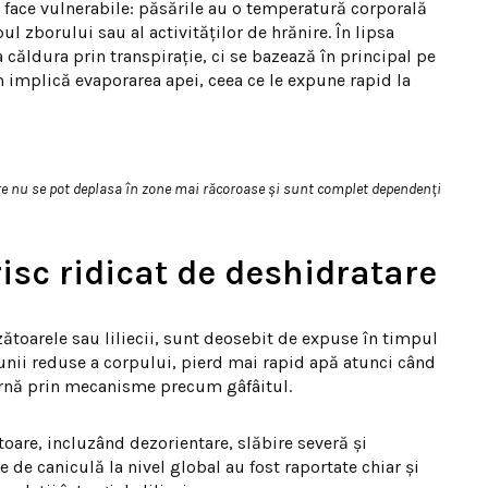
 face vulnerabile: păsările au o temperatură corporală
ul zborului sau al activităților de hrănire. În lipsa
 căldura prin transpirație, ci se bazează în principal pe
 implică evaporarea apei, ceea ce le expune rapid la
are nu se pot deplasa în zone mai răcoroase și sunt complet dependenți
isc ridicat de deshidratare
zătoarele sau liliecii, sunt deosebit de expuse în timpul
unii reduse a corpului, pierd mai rapid apă atunci când
ernă prin mecanisme precum gâfâitul.
tatoare, incluzând dezorientare, slăbire severă și
 de caniculă la nivel global au fost raportate chiar și