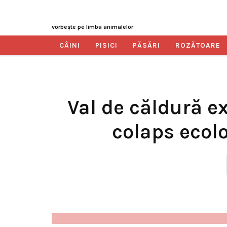
vorbeşte pe limba animalelor
CÂINI
PISICI
PĂSĂRI
ROZĂTOARE
Val de căldură e
colaps ecolo