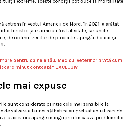
situații extreme, aceste condiții pot duce la mortalitate
ă extrem în vestul Americii de Nord, în 2021, a arătat
lor terestre și marine au fost afectate, iar unele
ce, de ordinul zecilor de procente, ajungând chiar și
ri.
mare pentru câinele tău. Medicul veterinar arată cum
 „Fiecare minut contează” EXCLUSIV
cele mai expuse
ile sunt considerate printre cele mai sensibile la
e de salvare a faunei sălbatice au preluat anual zeci de
ivă a acestora ajunge în îngrijire din cauza problemelor
.