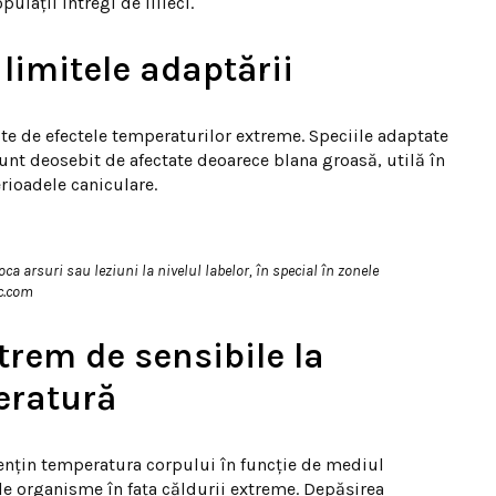
lații întregi de lilieci.
limitele adaptării
ite de efectele temperaturilor extreme. Speciile adaptate
sunt deosebit de afectate deoarece blana groasă, utilă în
rioadele caniculare.
oca arsuri sau leziuni la nivelul labelor, în special în zonele
ic.com
trem de sensibile la
eratură
 mențin temperatura corpului în funcție de mediul
ile organisme în fața căldurii extreme. Depășirea