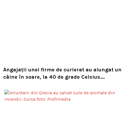
Angajații unei firme de curierat au alungat un
câine în soare, la 40 de grade Celsius.
Compania i-a concediat și caută acum animalul