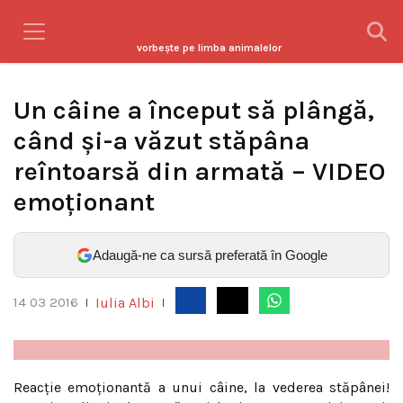
vorbeşte pe limba animalelor
Un câine a început să plângă,
când și-a văzut stăpâna
reîntoarsă din armată – VIDEO
emoționant
Adaugă-ne ca sursă preferată în Google
Iulia Albi
14 03 2016
|
|
Reacţie emoţionantă a unui câine, la vederea stăpânei!