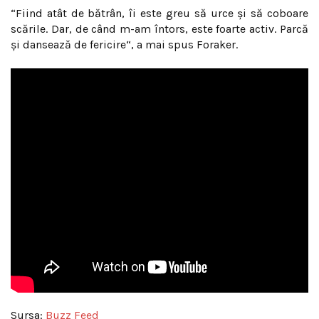
“Fiind atât de bătrân, îi este greu să urce și să coboare
scările. Dar, de când m-am întors, este foarte activ. Parcă
și dansează de fericire“, a mai spus Foraker.
Sursa:
Buzz Feed