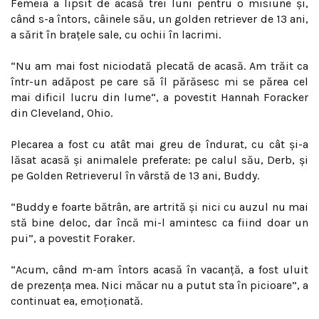
Femeia a lipsit de acasă trei luni pentru o misiune și,
când s-a întors, câinele său, un golden retriever de 13 ani,
a sărit în braţele sale, cu ochii în lacrimi.
“Nu am mai fost niciodată plecată de acasă. Am trăit ca
într-un adăpost pe care să îl părăsesc mi se părea cel
mai dificil lucru din lume“, a povestit Hannah Foracker
din Cleveland, Ohio.
Plecarea a fost cu atât mai greu de îndurat, cu cât și-a
lăsat acasă și animalele preferate: pe calul său, Derb, și
pe Golden Retrieverul în vârstă de 13 ani, Buddy.
“Buddy e foarte bătrân, are artrită și nici cu auzul nu mai
stă bine deloc, dar încă mi-l amintesc ca fiind doar un
pui”, a povestit Foraker.
“Acum, când m-am întors acasă în vacanță, a fost uluit
de prezența mea. Nici măcar nu a putut sta în picioare”, a
continuat ea, emoționată.