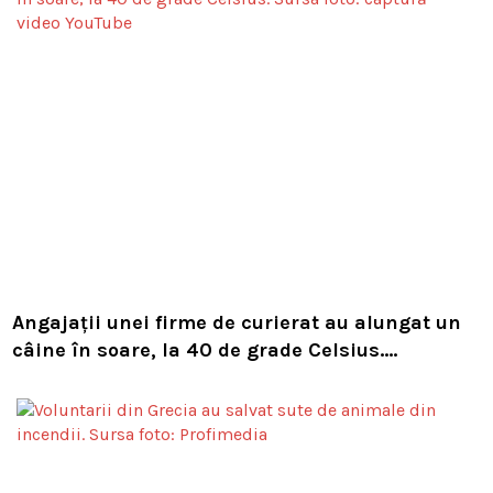
Angajații unei firme de curierat au alungat un
câine în soare, la 40 de grade Celsius.
Compania i-a concediat și caută acum animalul