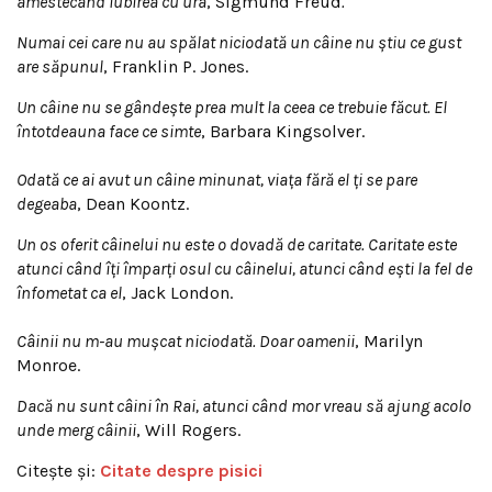
amestecând iubirea cu ura
, Sigmund Freud
.
Numai cei care nu au spălat niciodată un câine nu ştiu ce gust
are săpunul
, Franklin P. Jones.
Un câine nu se gândeşte prea mult la ceea ce trebuie făcut. El
întotdeauna face ce simte
, Barbara Kingsolver.
Odată ce ai avut un câine minunat, viaţa fără el ţi se pare
degeaba
, Dean Koontz.
Un os oferit câinelui nu este o dovadă de caritate. Caritate este
atunci când îţi împarţi osul cu câinelui, atunci când eşti la fel de
înfometat ca el
, Jack London.
Câinii nu m-au muşcat niciodată. Doar oamenii
, Marilyn
Monroe.
Dacă nu sunt câini în Rai, atunci când mor vreau să ajung acolo
unde merg câinii
, Will Rogers.
Citeşte şi:
Citate despre pisici