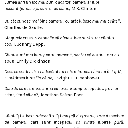
Lumea ar fi un loc mai bun, dacă toţi oameni ar iubi
necondiţionat, aşa cum o fac câinii
, M.K. Clinton.
Cu cât cunosc mai bine oamenii, cu atât iubesc mai mult căţeii
,
Charlles de Gaulle.
Singurele creaturi capabile să ofere iubire pură sunt câinii şi
copii
i, Johnny Depp.
Câinii sunt mai buni pentru oamenii, pentru că ei ştiu… dar nu
spun
, Emily Dickinson.
Ceea ce contează cu adevărat nu este mărimea câinelui în luptă,
ci mărimea luptei în câine
, Dwight D. Eisenhower.
Oare de ce ne umple inima cu fericire simplul fapt de a privi un
câine, fiind câine?
, Jonathan Safran Foer.
Câinii îşi iubesc prietenii şi îşi muşcă duşmanii, spre deosebire
de oameni, care sunt incapabili să simtă iubirea pură,