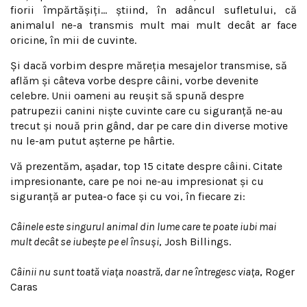
fiorii împărtăşiţi… ştiind, în adâncul sufletului, că
animalul ne-a transmis mult mai mult decât ar face
oricine, în mii de cuvinte.
Şi dacă vorbim despre măreţia mesajelor transmise, să
aflăm şi câteva vorbe despre câini, vorbe devenite
celebre. Unii oameni au reuşit să spună despre
patrupezii canini nişte cuvinte care cu siguranţă ne-au
trecut şi nouă prin gând, dar pe care din diverse motive
nu le-am putut aşterne pe hârtie.
Vă prezentăm, aşadar, top 15 citate despre câini. Citate
impresionante, care pe noi ne-au impresionat şi cu
siguranţă ar putea-o face şi cu voi, în fiecare zi:
Câinele este singurul animal din lume care te poate iubi mai
mult decât se iubeşte pe el însuşi
, Josh Billings.
Câinii nu sunt toată viaţa noastră, dar ne întregesc viaţa
, Roger
Caras