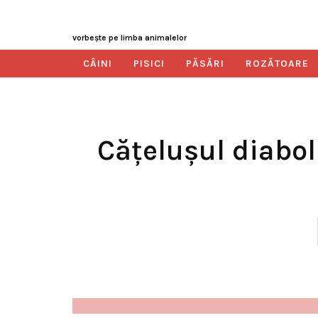
vorbeşte pe limba animalelor
CÂINI
PISICI
PĂSĂRI
ROZĂTOARE
Cățelușul diaboli