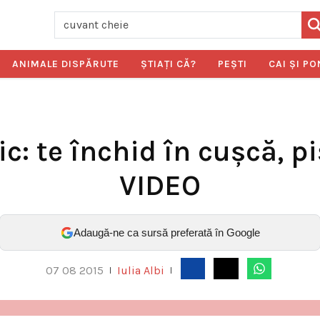
ANIMALE DISPĂRUTE
ŞTIAŢI CĂ?
PEŞTI
CAI ŞI PO
c: te închid în cușcă, p
VIDEO
Adaugă-ne ca sursă preferată în Google
07 08 2015
Iulia Albi
|
|