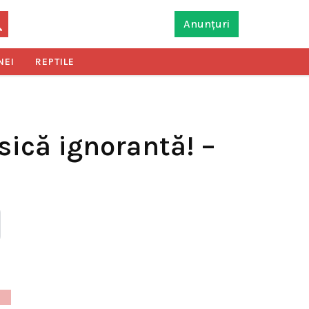
Anunțuri
NEI
REPTILE
isică ignorantă! –