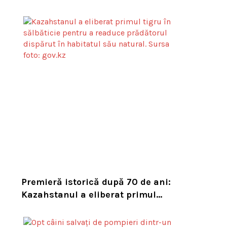
din Toronto. Specia este pe cale de
dispariție
Premieră istorică după 70 de ani:
Kazahstanul a eliberat primul
tigru în sălbăticie pentru a
readuce prădătorul dispărut în