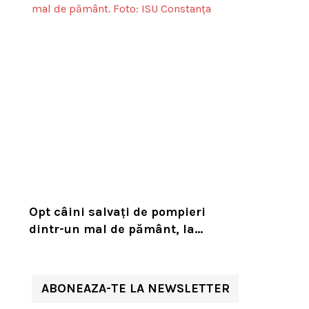
habitatul său natural
Opt câini salvați de pompieri
dintr-un mal de pământ, la
Constanța. Puii au fost descoperiți
în timpul unor lucrări VIDEO
ABONEAZA-TE LA NEWSLETTER