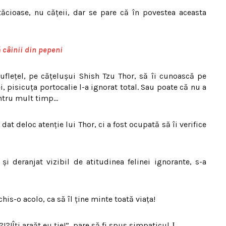
ăcioase, nu cățeii, dar se pare că în povestea aceasta
ă câinii din pepeni
flețel, pe cățelușui Shish Tzu Thor, să îi cunoască pe
, pisicuța portocalie l-a ignorat total. Sau poate că nu a
pentru mult timp…
 dat deloc atenție lui Thor, ci a fost ocupată să îi verifice
și deranjat vizibil de atitudinea felinei ignorante, s-a
his-o acolo, ca să îl ține minte toată viața!
?!Îți araăt eu ție!”, pare să fi spus simpaticul
J