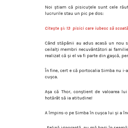
Noi știam că pisicuțele sunt cele răut
lucrurile stau un pic pe dos:
Citește și: 13 pisici care iubesc să scoat
Când stăpânii au adus acasă un nou su
ceilalți membri necuvântători ai familiei
realizat că și el va fi parte din gașcă, 
În fine, cert e că portocalia Simba nu i-a
cușca.
Așa că Thor, conștient de valoarea lui 
hotărât să ia atitudine!
A împins-o pe Simba în cușca lui și a înc
„Felină ignorantă, nu mă bagi în seamă?!