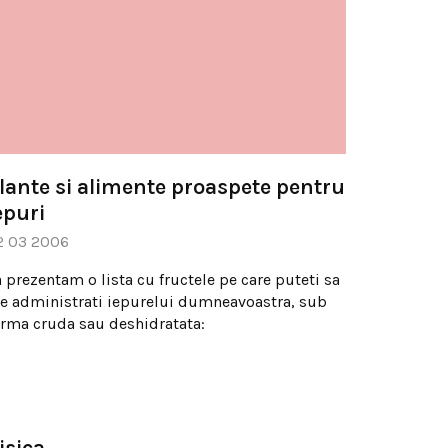
lante si alimente proaspete pentru
epuri
2 03 2006
a prezentam o lista cu fructele pe care puteti sa
 le administrati iepurelui dumneavoastra, sub
orma cruda sau deshidratata:
isica