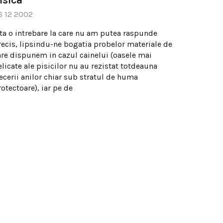
6 12 2002
ata o intrebare la care nu am putea raspunde
recis, lipsindu-ne bogatia probelor materiale de
are dispunem in cazul cainelui (oasele mai
elicate ale pisicilor nu au rezistat totdeauna
recerii anilor chiar sub stratul de huma
otectoare), iar pe de