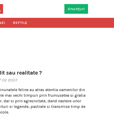
Anunțuri
NEI
REPTILE
it sau realitate ?
7 02 2007
inunatele feline au atras atentia oamenilor din
ele mai vechi timpuri prin frumusetea si gratia
r, dar si prin agresivitate, dand nastere unor
ituri si legende, pastrate si transmise timp de
cole.