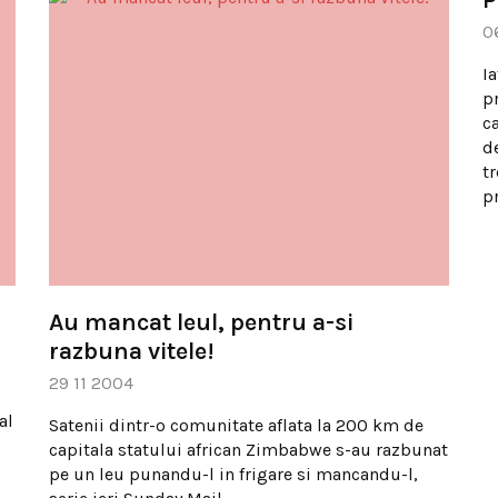
0
I
p
c
d
t
pr
Au mancat leul, pentru a-si
razbuna vitele!
29 11 2004
al
Satenii dintr-o comunitate aflata la 200 km de
capitala statului african Zimbabwe s-au razbunat
pe un leu punandu-l in frigare si mancandu-l,