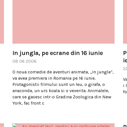
In jungla, pe ecrane din 16 iunie
P
i
08 06 2006
2
O noua comedie de aventuri animata, „In jungla”,
va avea premiera in Romania pe 16 iunie.
V
Protagonistii filmului sunt un leu, o girafa, o
i
anaconda, un urs koala si o veverita. Animalele,
f
care se gasesc intr-o Gradina Zoologica din New
York, fac front c
P