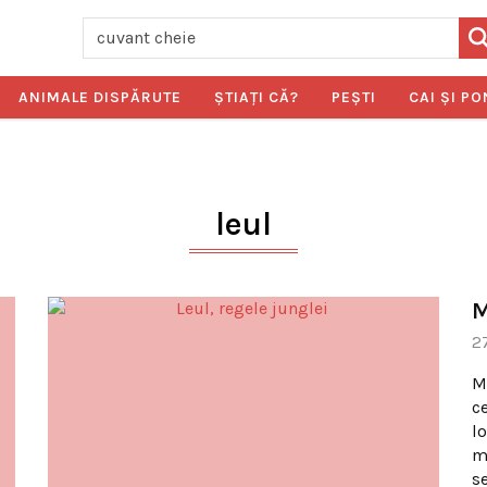
ANIMALE DISPĂRUTE
ŞTIAŢI CĂ?
PEŞTI
CAI ŞI PO
leul
M
2
M
c
lo
m
se