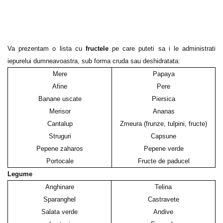
Va prezentam o lista cu
fructele
pe care puteti sa i le administrati
iepurelui dumneavoastra, sub forma cruda sau deshidratata:
Mere
Papaya
Afine
Pere
Banane uscate
Piersica
Merisor
Ananas
Cantalup
Zmeura (frunze, tulpini, fructe)
Struguri
Capsune
Pepene zaharos
Pepene verde
Portocale
Fructe de paducel
Legume
Anghinare
Telina
Sparanghel
Castravete
Salata verde
Andive