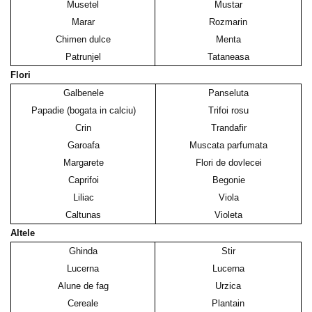
Musetel
Mustar
Marar
Rozmarin
Chimen dulce
Menta
Patrunjel
Tataneasa
Flori
Galbenele
Panseluta
Papadie (bogata in calciu)
Trifoi rosu
Crin
Trandafir
Garoafa
Muscata parfumata
Margarete
Flori de dovlecei
Caprifoi
Begonie
Liliac
Viola
Caltunas
Violeta
Altele
Ghinda
Stir
Lucerna
Lucerna
Alune de fag
Urzica
Cereale
Plantain