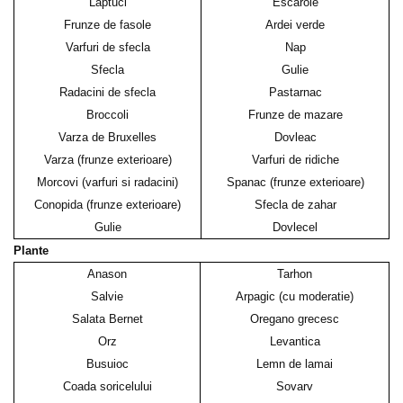
Laptuci
Escarole
Frunze de fasole
Ardei verde
Varfuri de sfecla
Nap
Sfecla
Gulie
Radacini de sfecla
Pastarnac
Broccoli
Frunze de mazare
Varza de Bruxelles
Dovleac
Varza (frunze exterioare)
Varfuri de ridiche
Morcovi (varfuri si radacini)
Spanac (frunze exterioare)
Conopida (frunze exterioare)
Sfecla de zahar
Gulie
Dovlecel
Plante
Anason
Tarhon
Salvie
Arpagic (cu moderatie)
Salata Bernet
Oregano grecesc
Orz
Levantica
Busuioc
Lemn de lamai
Coada soricelului
Sovarv