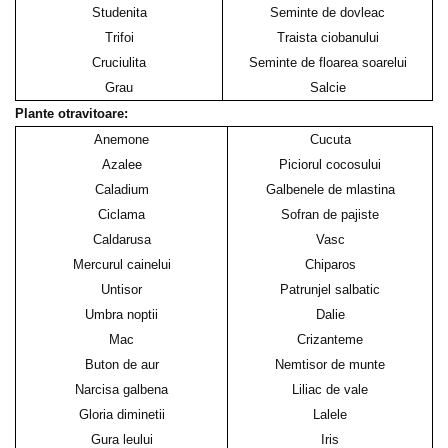
Studenita
Seminte de dovleac
Trifoi
Traista ciobanului
Cruciulita
Seminte de floarea soarelui
Grau
Salcie
Plante otravitoare:
Anemone
Cucuta
Azalee
Piciorul cocosului
Caladium
Galbenele de mlastina
Ciclama
Sofran de pajiste
Caldarusa
Vasc
Mercurul cainelui
Chiparos
Untisor
Patrunjel salbatic
Umbra noptii
Dalie
Mac
Crizanteme
Buton de aur
Nemtisor de munte
Narcisa galbena
Liliac de vale
Gloria diminetii
Lalele
Gura leului
Iris