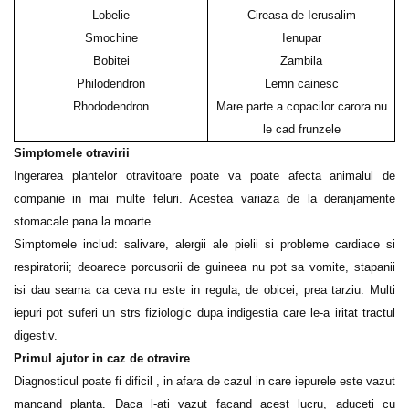
Lobelie
Cireasa de Ierusalim
Smochine
Ienupar
Bobitei
Zambila
Philodendron
Lemn cainesc
Rhododendron
Mare parte a copacilor carora nu
le cad frunzele
Simptomele otravirii
Ingerarea plantelor otravitoare poate va poate afecta animalul de
companie in mai multe feluri. Acestea variaza de la deranjamente
stomacale pana la moarte.
Simptomele includ: salivare, alergii ale pielii si probleme cardiace si
respiratorii; deoarece porcusorii de guineea nu pot sa vomite, stapanii
isi dau seama ca ceva nu este in regula, de obicei, prea tarziu. Multi
iepuri pot suferi un strs fiziologic dupa indigestia care le-a iritat tractul
digestiv.
Primul ajutor in caz de otravire
Diagnosticul poate fi dificil , in afara de cazul in care iepurele este vazut
mancand planta. Daca l-ati vazut facand acest lucru, aduceti cu