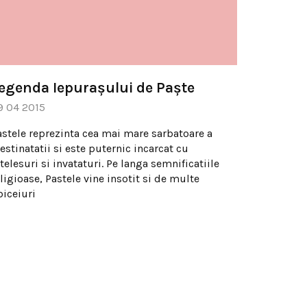
egenda Iepurașului de Paște
9 04 2015
astele reprezinta cea mai mare sarbatoare a
estinatatii si este puternic incarcat cu
telesuri si invataturi. Pe langa semnificatiile
ligioase, Pastele vine insotit si de multe
biceiuri