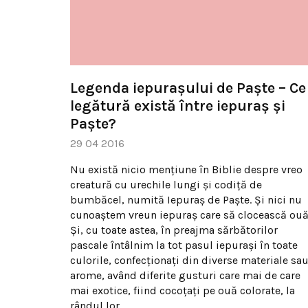
Legenda iepurașului de Paște – Ce
legătură există între iepuraș și
Paște?
29 04 2016
Nu există nicio mențiune în Biblie despre vreo
creatură cu urechile lungi și codiță de
bumbăcel, numită Iepuraș de Paște. Și nici nu
cunoaștem vreun iepuraș care să clocească ouă
Și, cu toate astea, în preajma sărbătorilor
pascale întâlnim la tot pasul iepurași în toate
culorile, confecționați din diverse materiale sa
arome, având diferite gusturi care mai de care
mai exotice, fiind cocoțați pe ouă colorate, la
rândul lor.