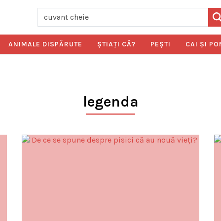
ANIMALE DISPĂRUTE
ŞTIAŢI CĂ?
PEŞTI
CAI ŞI PO
legenda