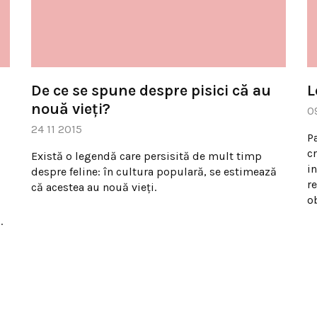
De ce se spune despre pisici că au
L
nouă vieţi?
0
24 11 2015
P
cr
Există o legendă care persisită de mult timp
in
despre feline: în cultura populară, se estimează
re
că acestea au nouă vieţi.
o
.
u