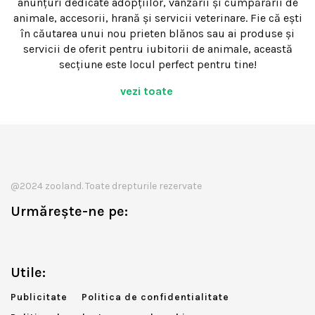
anunțuri dedicate adopțiilor, vânzării și cumpărării de
animale, accesorii, hrană și servicii veterinare. Fie că ești
în căutarea unui nou prieten blănos sau ai produse și
servicii de oferit pentru iubitorii de animale, această
secțiune este locul perfect pentru tine!
vezi toate
@2024 zooland. Toate drepturile rezervate
Urmărește-ne pe:
Utile:
Publicitate
Politica de confidentialitate