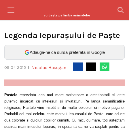
vorbeşte pe limba animalelor
Legenda Iepurașului de Paște
Adaugă-ne ca sursă preferată în Google
Nicolae Hasegan
09 04 2015
|
|
Pastele
reprezinta cea mai mare sarbatoare a crestinatatii si este
puternic incarcat cu intelesuri si invataturi. Pe langa semnificatiile
religioase, Pastele vine insotit si de multe obiceiuri si motive pagane.
Probabil cel mai celebru este motivul Iepurasului de Paste, care aduce
oua colorate si dulciuri copiilor cuminti. Cu mic, cu mare, toti asteptam
sosirea marinimosului Iepuras, in speranta ca ne va rasplati pentru ca