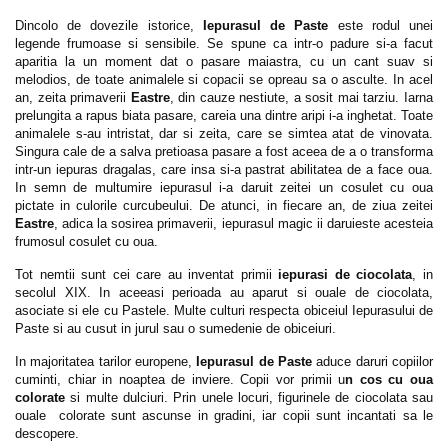
Dincolo de dovezile istorice,
Iepurasul de Paste
este rodul unei
legende frumoase si sensibile. Se spune ca intr-o padure si-a facut
aparitia la un moment dat o pasare maiastra, cu un cant suav si
melodios, de toate animalele si copacii se opreau sa o asculte. In acel
an, zeita primaverii
Eastre
, din cauze nestiute, a sosit mai tarziu. Iarna
prelungita a rapus biata pasare, careia una dintre aripi i-a inghetat. Toate
animalele s-au intristat, dar si zeita, care se simtea atat de vinovata.
Singura cale de a salva pretioasa pasare a fost aceea de a o transforma
intr-un iepuras dragalas, care insa si-a pastrat abilitatea de a face oua.
In semn de multumire iepurasul i-a daruit zeitei un cosulet cu oua
pictate in culorile curcubeului. De atunci, in fiecare an, de ziua zeitei
Eastre
, adica la sosirea primaverii, iepurasul magic ii daruieste acesteia
frumosul cosulet cu oua.
Tot nemtii sunt cei care au inventat primii
iepurasi de ciocolata
, in
secolul XIX. In aceeasi perioada au aparut si ouale de ciocolata,
asociate si ele cu Pastele. Multe culturi respecta obiceiul Iepurasului de
Paste si au cusut in jurul sau o sumedenie de obiceiuri.
In majoritatea tarilor europene,
Iepurasul de Paste
aduce daruri copiilor
cuminti, chiar in noaptea de inviere. Copii vor primii u
n cos cu oua
colorate
si multe dulciuri. Prin unele locuri, figurinele de ciocolata sau
ouale colorate sunt ascunse in gradini, iar copii sunt incantati sa le
descopere.