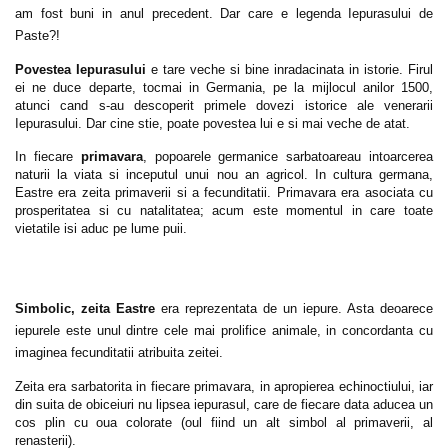
am fost buni in anul precedent. Dar care e legenda Iepurasului de
Paste?!
Povestea Iepurasului
e tare veche si bine inradacinata in istorie. Firul
ei ne duce departe, tocmai in Germania, pe la mijlocul anilor 1500,
atunci cand s-au descoperit primele dovezi istorice ale venerarii
Iepurasului. Dar cine stie, poate povestea lui e si mai veche de atat.
In fiecare
primavara
, popoarele germanice sarbatoareau intoarcerea
naturii la viata si inceputul unui nou an agricol. In cultura germana,
Eastre era zeita primaverii si a fecunditatii. Primavara era asociata cu
prosperitatea si cu natalitatea; acum este momentul in care toate
vietatile isi aduc pe lume puii.
Simbolic, zeita Eastre
era reprezentata de un iepure. Asta deoarece
iepurele este unul dintre cele mai prolifice animale, in concordanta cu
imaginea fecunditatii atribuita zeitei.
Zeita era sarbatorita in fiecare primavara, in apropierea echinoctiului, iar
din suita de obiceiuri nu lipsea iepurasul, care de fiecare data aducea un
cos plin cu oua colorate (oul fiind un alt simbol al primaverii, al
renasterii).