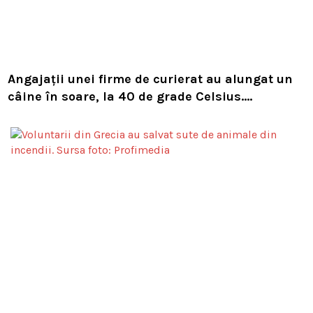
Angajații unei firme de curierat au alungat un
câine în soare, la 40 de grade Celsius.
Compania i-a concediat și caută acum animalul