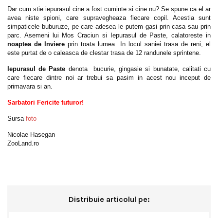
Dar cum stie iepurasul cine a fost cuminte si cine nu? Se spune ca el ar
avea niste spioni, care supravegheaza fiecare copil. Acestia sunt
simpaticele buburuze, pe care adesea le putem gasi prin casa sau prin
parc. Asemeni lui Mos Craciun si Iepurasul de Paste, calatoreste in
noaptea de
Inviere
prin toata lumea. In locul saniei trasa de reni, el
este purtat de o caleasca de clestar trasa de 12 randunele sprintene.
Iepurasul de Paste
denota bucurie, gingasie si bunatate, calitati cu
care fiecare dintre noi ar trebui sa pasim in acest nou inceput de
primavara si an.
Sarbatori Fericite tuturor!
Sursa
foto
Nicolae Hasegan
ZooLand.ro
Distribuie articolul pe: