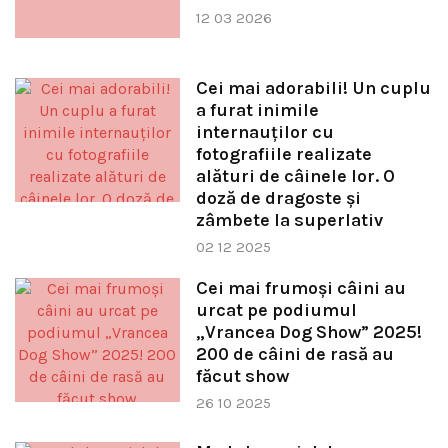
12 03 2026
Cei mai adorabili! Un cuplu
a furat inimile
internauților cu
fotografiile realizate
alături de câinele lor. O
doză de dragoste și
zâmbete la superlativ
02 12 2025
Cei mai frumoși câini au
urcat pe podiumul
„Vrancea Dog Show” 2025!
200 de câini de rasă au
făcut show
26 10 2025