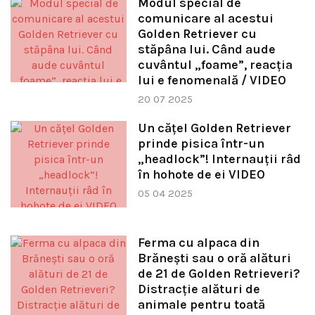
Modul special de
comunicare al acestui
Golden Retriever cu
stăpâna lui. Când aude
cuvântul „foame”, reacția
lui e fenomenală / VIDEO
20 07 2025
Un cățel Golden Retriever
prinde pisica într-un
„headlock”! Internauții râd
în hohote de ei VIDEO
05 04 2025
Ferma cu alpaca din
Brănești sau o oră alături
de 21 de Golden Retrieveri?
Distracție alături de
animale pentru toată