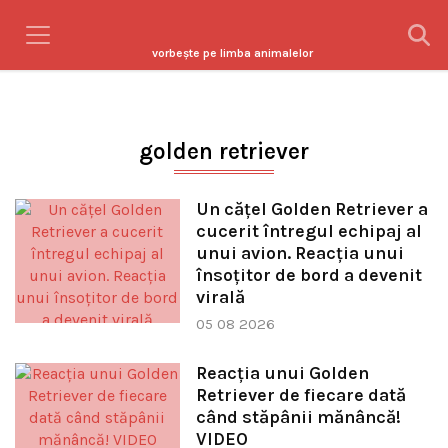
vorbeşte pe limba animalelor
golden retriever
Un cățel Golden Retriever a
cucerit întregul echipaj al
unui avion. Reacția unui
însoțitor de bord a devenit
virală
05 08 2026
Reacția unui Golden
Retriever de fiecare dată
când stăpânii mănâncă!
VIDEO