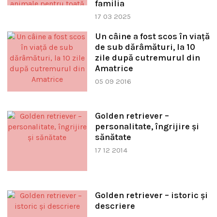
familia
17 03 2025
Un câine a fost scos în viaţă
de sub dărâmături, la 10
zile după cutremurul din
Amatrice
05 09 2016
Golden retriever –
personalitate, îngrijire și
sănătate
17 12 2014
Golden retriever – istoric și
descriere