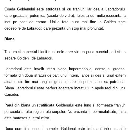
Coada Goldenului este stufoasa si cu franjuri, iar cea a Labradorului
este groasa si puternica (coada de vidra), folosita cu multa iscusinta la
inot pe post de carma. Liniile fetei sunt mai fine la Golden spre
deosebire de Labrador, care prezinta un stop mai pronuntat.
Blana
Textura si aspectul blanii sunt cele care vin sa puna punctul pe i si sa
separe Goldenii de Labradori.
Labradorul este invelit intr-o blana impermeabila, densa si groasa,
formata din doua straturi de par: unul intern, lanos si des si unul extern
alcatuit din fire mai lungi si groase, care nu permit apei sa patrunda.
Blana Labradorului este perfect adaptata inotatului in apele reci din jurul
Canadei.
Parul din blana unistratificata Goldenului este lung si formeaza franjuri
pe coada si alte regiuni ale corpului. Nu prezinta impermeabilitate, insa
este matasos si stralucitor.
Dupa cum ii spune si numele, Goldenul este imbracat intr-o mantie