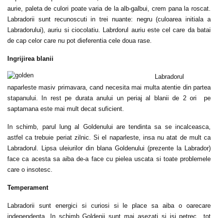
aurie, paleta de culori poate varia de la alb-galbui, crem pana la roscat.
Labradorii sunt recunoscuti in trei nuante: negru (culoarea initiala a
Labradorului), auriu si ciocolatiu. Labrdorul auriu este cel care da batai
de cap celor care nu pot dieferentia cele doua rase.
Ingrijirea blanii
Labradorul
naparleste masiv primavara, cand necesita mai multa atentie din partea
stapanului. In rest pe durata anului un periaj al blanii de 2 ori pe
saptamana este mai mult decat suficient.
In schimb, parul lung al Goldenului are tendinta sa se incalceasca,
astfel ca trebuie periat zilnic. Si el naparleste, insa nu atat de mult ca
Labradorul. Lipsa uleiurilor din blana Goldenului (prezente la Labrador)
face ca acesta sa aiba de-a face cu pielea uscata si toate problemele
care o insotesc.
Temperament
Labradorii sunt energici si curiosi si le place sa aiba o oarecare
independenta. In schimb Goldenii sunt mai asezati si isi petrec tot