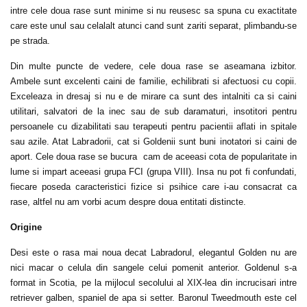
intre cele doua rase sunt minime si nu reusesc sa spuna cu exactitate
care este unul sau celalalt atunci cand sunt zariti separat, plimbandu-se
pe strada.
Din multe puncte de vedere, cele doua rase se aseamana izbitor.
Ambele sunt excelenti caini de familie, echilibrati si afectuosi cu copii.
Exceleaza in dresaj si nu e de mirare ca sunt des intalniti ca si caini
utilitari, salvatori de la inec sau de sub daramaturi, insotitori pentru
persoanele cu dizabilitati sau terapeuti pentru pacientii aflati in spitale
sau azile. Atat Labradorii, cat si Goldenii sunt buni inotatori si caini de
aport. Cele doua rase se bucura cam de aceeasi cota de popularitate in
lume si impart aceeasi grupa FCI (grupa VIII). Insa nu pot fi confundati,
fiecare poseda caracteristici fizice si psihice care i-au consacrat ca
rase, altfel nu am vorbi acum despre doua entitati distincte.
Origine
Desi este o rasa mai noua decat Labradorul, elegantul Golden nu are
nici macar o celula din sangele celui pomenit anterior. Goldenul s-a
format in Scotia, pe la mijlocul secolului al XIX-lea din incrucisari intre
retriever galben, spaniel de apa si setter. Baronul Tweedmouth este cel