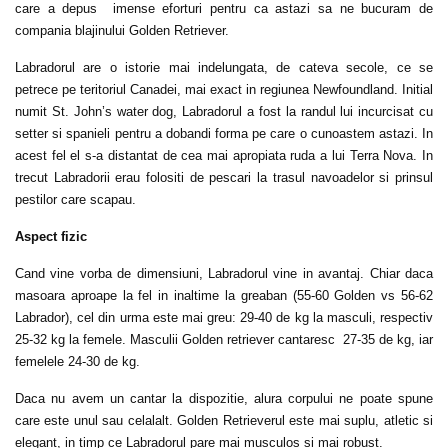
care a depus imense eforturi pentru ca astazi sa ne bucuram de
compania blajinului Golden Retriever.
Labradorul are o istorie mai indelungata, de cateva secole, ce se
petrece pe teritoriul Canadei, mai exact in regiunea Newfoundland. Initial
numit St. John’s water dog, Labradorul a fost la randul lui incurcisat cu
setter si spanieli pentru a dobandi forma pe care o cunoastem astazi. In
acest fel el s-a distantat de cea mai apropiata ruda a lui Terra Nova. In
trecut Labradorii erau folositi de pescari la trasul navoadelor si prinsul
pestilor care scapau.
Aspect fizic
Cand vine vorba de dimensiuni, Labradorul vine in avantaj. Chiar daca
masoara aproape la fel in inaltime la greaban (55-60 Golden vs 56-62
Labrador), cel din urma este mai greu: 29-40 de kg la masculi, respectiv
25-32 kg la femele. Masculii Golden retriever cantaresc 27-35 de kg, iar
femelele 24-30 de kg.
Daca nu avem un cantar la dispozitie, alura corpului ne poate spune
care este unul sau celalalt. Golden Retrieverul este mai suplu, atletic si
elegant, in timp ce Labradorul pare mai musculos si mai robust.