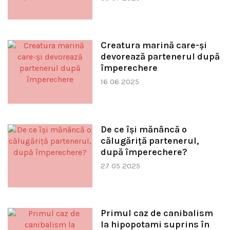
Creatura marină care-și
devorează partenerul după
împerechere
16 06 2025
De ce își mănâncă o
călugăriță partenerul,
după împerechere?
27 05 2025
Primul caz de canibalism
la hipopotami suprins în