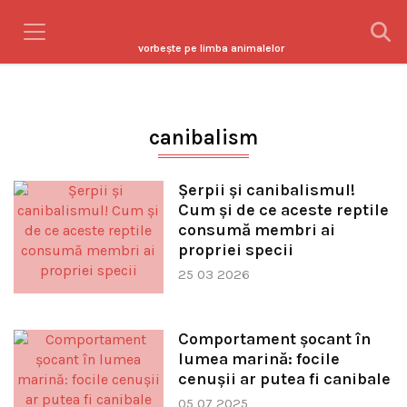
vorbeşte pe limba animalelor
canibalism
Șerpii și canibalismul!
Cum și de ce aceste reptile
consumă membri ai
propriei specii
25 03 2026
Comportament șocant în
lumea marină: focile
cenușii ar putea fi canibale
05 07 2025