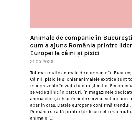
Animale de companie în București
cum a ajuns România printre lider
Europei la câini și pisici
21 05 2026
Tot mai multe animale de companie în Bucureș
Câinii, pisicile și chiar animalele exotice sunt t
mai prezente în viața bucureștenilor. Fenomenu
se vede zilnic în parcuri, în magazinele dedicat
animalelor și chiar în noile servicii veterinare c
apar în oraș. Datele europene confirmă trendul:
România se află printre țările cu cele mai mult
animale […]