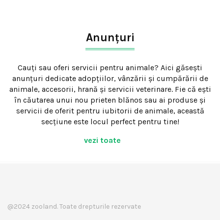
Anunțuri
Cauți sau oferi servicii pentru animale? Aici găsești
anunțuri dedicate adopțiilor, vânzării și cumpărării de
animale, accesorii, hrană și servicii veterinare. Fie că ești
în căutarea unui nou prieten blănos sau ai produse și
servicii de oferit pentru iubitorii de animale, această
secțiune este locul perfect pentru tine!
vezi toate
@2024 zooland. Toate drepturile rezervate