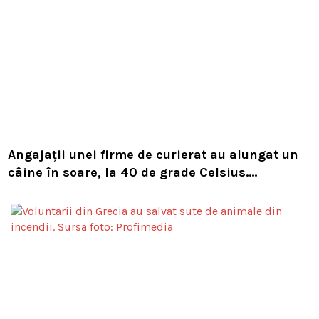
Angajații unei firme de curierat au alungat un
câine în soare, la 40 de grade Celsius.
Compania i-a concediat și caută acum animalul