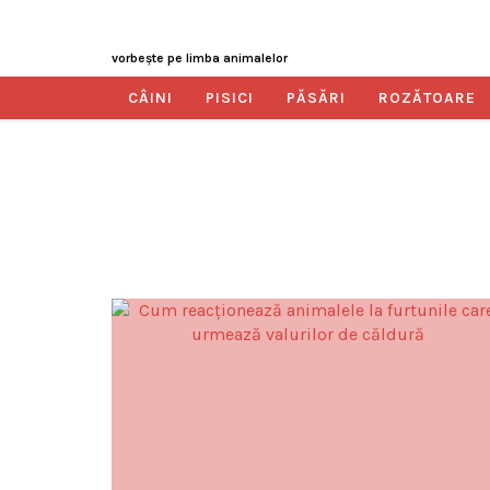
vorbeşte pe limba animalelor
CÂINI
PISICI
PĂSĂRI
ROZĂTOARE