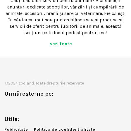
Cauți sau oferi servicii pentru animale? Aici găsești
anunțuri dedicate adopțiilor, vânzării și cumpărării de
animale, accesorii, hrană și servicii veterinare. Fie că ești
în căutarea unui nou prieten blănos sau ai produse și
servicii de oferit pentru iubitorii de animale, această
secțiune este locul perfect pentru tine!
vezi toate
@2024 zooland. Toate drepturile rezervate
Urmărește-ne pe:
Utile:
Publicitate
Politica de confidentialitate