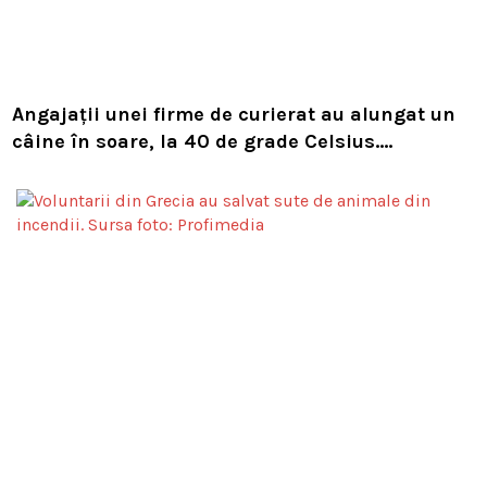
Angajații unei firme de curierat au alungat un
câine în soare, la 40 de grade Celsius.
Compania i-a concediat și caută acum animalul