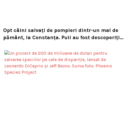
Opt câini salvați de pompieri dintr-un mal de
pământ, la Constanța. Puii au fost descoperiți
în timpul unor lucrări VIDEO