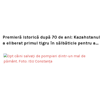
Premieră istorică după 70 de ani: Kazahstanul
a eliberat primul tigru în sălbăticie pentru a
readuce prădătorul dispărut în habitatul său
natural