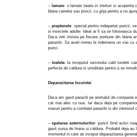
–
lamaie
: o lamaie taiata in sferturi si acoperit
blana cainelui sau pisicii, cu grija pentru a nu ajun
–
pieptenele
: special pentru indepartat puricii, 
si insectele adulte. Ideal ar fi sa se foloseasca 
Daca veti insista pe fiecare portiune din blana an
parazitii. Sa aveti mereu la indemana un vas cu
purici.
–
toaleta
: la inceputul sezonului cald tundeti cai
perfecte de caldura si umiditate pentru a se inmult
Deparazitarea locuintei
Daca am gasit paraziti pe animalul de companie e fo
cat mai ales cu oua. Iar daca deja pe companio
masuri pentru a combate parazitii si din interiorul 
–
spalarea asternuturilor
: puricii fiind activi 
gasit sursa de hrana si caldura. Probabil deja au 
momentul in care ati inceput deparazitarea genera