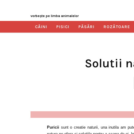
vorbeşte pe limba animalelor
CÂINI
PISICI
PĂSĂRI
ROZĂTOARE
Solutii 
Puricii
sunt o creatie naturii, una inutila am put
natura ne ofera si solutiile pentru a scapa de ei. I