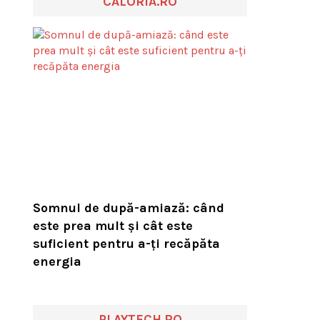
CALORIA.RO
Somnul de după-amiază: când
este prea mult și cât este
suficient pentru a-ți recăpăta
energia
PLAYTECH.RO