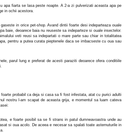
a cu apa fiarta se lasa peste noapte. A 2-a zi pulverizati aceasta apa pe
ge in ochii acestora.
se gaseste in orice pet-shop. Avand dintii foarte desi indeparteaza ouale
dupa baie, deoarece baia nu reuseste sa indeparteze si ouale insectelor.
imalului veti reusi sa indepartati o mare parte sau chiar in totalitatea
 apa, pentru a putea curata pieptenele daca se imbacseste cu oua sau
nele, parul lung e preferat de acesti paraziti deoarece ofera conditiile
i.
arte probabil ca deja si casa sa fi fost infestata, atat cu purici adulti
nul nostru l-am scapat de aceasta grija, e momentul sa luam cateva
casei:
noaptea, e foarte posibil sa se fi strans in patul dumneavoastra unde au
lasat si oua acolo. De aceea e necesar sa spalati toate asternuturile in
la.