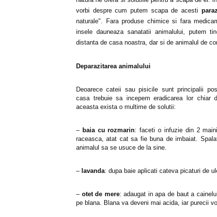
vorbi despre cum putem scapa de acesti
paraz
naturale". Fara produse chimice si fara medica
insele dauneaza sanatatii animalului, putem tine
distanta de casa noastra, dar si de animalul de c
Deparazitarea animalului
Deoarece cateii sau pisicile sunt principalii pos
casa trebuie sa incepem eradicarea lor chiar d
aceasta exista o multime de solutii:
–
baia cu rozmarin
: faceti o infuzie din 2 main
raceasca, atat cat sa fie buna de imbaiat. Spalat
animalul sa se usuce de la sine.
–
lavanda
: dupa baie aplicati cateva picaturi de ul
–
otet de mere
: adaugat in apa de baut a cainelui
pe blana. Blana va deveni mai acida, iar purecii vo