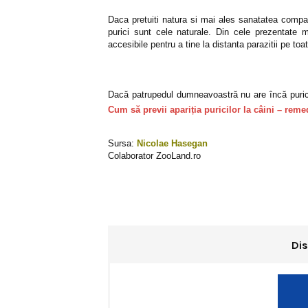
Daca pretuiti natura si mai ales sanatatea com
purici sunt cele naturale. Din cele prezentate 
accesibile pentru a tine la distanta parazitii pe toa
Dacă patrupedul dumneavoastră nu are încă purici și
Cum să previi apariția puricilor la câini – reme
Sursa:
Nicolae Hasegan
Colaborator ZooLand.ro
Dis