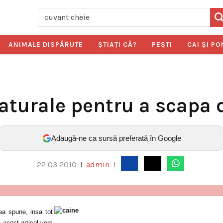
ANIMALE DISPĂRUTE
ŞTIAŢI CĂ?
PEŞTI
CAI ŞI PO
naturale pentru a scapa d
Adaugă-ne ca sursă preferată în Google
22 03 2010
admin
|
|
ea spune, insa tot
n acest articol vom