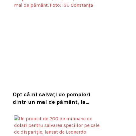
habitatul său natural
Opt câini salvați de pompieri
dintr-un mal de pământ, la
Constanța. Puii au fost descoperiți
în timpul unor lucrări VIDEO