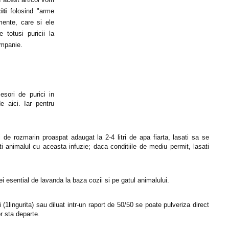
iti
folosind "arme
mente, care si ele
 totusi puricii la
ompanie.
esori de purici in
e aici. Iar pentru
i de rozmarin proaspat adaugat la 2-4 litri de apa fiarta, lasati sa se
i animalul cu aceasta infuzie; daca conditiile de mediu permit, lasati
ei esential de lavanda la baza cozii si pe gatul animalului.
 (1lingurita) sau diluat intr-un raport de 50/50 se poate pulveriza direct
r sta departe.