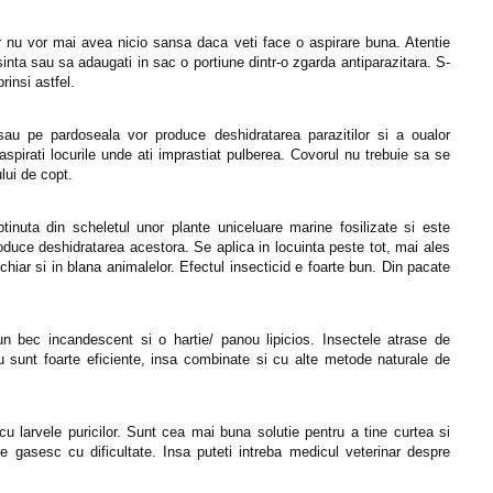
vor nu vor mai avea nicio sansa daca veti face o aspirare buna. Atentie
osinta sau sa adaugati in sac o portiune dintr-o zgarda antiparazitara. S-
rinsi astfel.
sau pe pardoseala vor produce deshidratarea parazitilor si a oualor
aspirati locurile unde ati imprastiat pulberea. Covorul nu trebuie sa se
lui de copt.
inuta din scheletul unor plante uniceluare marine fosilizate si este
oduce deshidratarea acestora. Se aplica in locuinta peste tot, mai ales
 chiar si in blana animalelor. Efectul insecticid e foarte bun. Din pacate
-un bec incandescent si o hartie/ panou lipicios. Insectele atrase de
u sunt foarte eficiente, insa combinate si cu alte metode naturale de
cu larvele puricilor. Sunt cea mai buna solutie pentru a tine curtea si
 se gasesc cu dificultate. Insa puteti intreba medicul veterinar despre