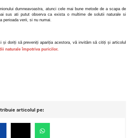
panionului dumneavoastra, atunci cele mai bune metode de a scapa de
mai sus ati putut observa ca exista o multime de solutii naturale si
ta perioada verii, si nu numai.
 doriți să preveniți apariția acestora, vă invităm să citiți și articolul
dii naturale împotriva puricilor.
tribuie articolul pe: