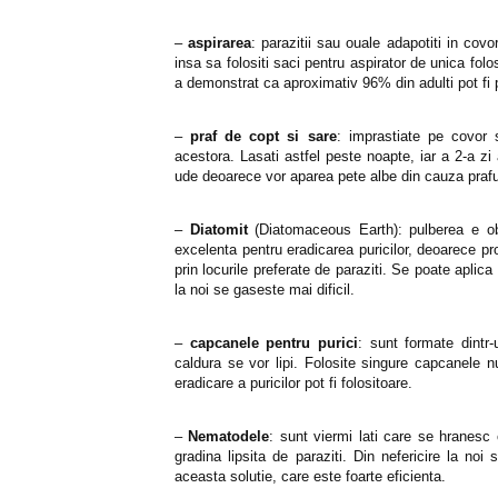
–
aspirarea
: parazitii sau ouale adapotiti in co
insa sa folositi saci pentru aspirator de unica fol
a demonstrat ca aproximativ 96% din adulti pot fi p
–
praf de copt si sare
: imprastiate pe covor 
acestora. Lasati astfel peste noapte, iar a 2-a zi 
ude deoarece vor aparea pete albe din cauza prafu
–
Diatomit
(Diatomaceous Earth): pulberea e obt
excelenta pentru eradicarea puricilor, deoarece pr
prin locurile preferate de paraziti. Se poate aplica
la noi se gaseste mai dificil.
–
capcanele pentru purici
: sunt formate dintr
caldura se vor lipi. Folosite singure capcanele n
eradicare a puricilor pot fi folositoare.
–
Nematodele
: sunt viermi lati care se hranesc 
gradina lipsita de paraziti. Din nefericire la noi
aceasta solutie, care este foarte eficienta.