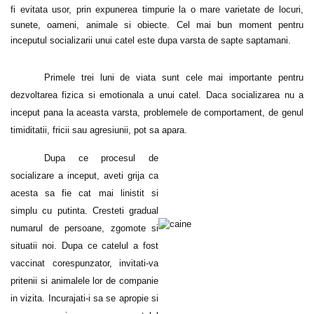
fi evitata usor, prin expunerea timpurie la o mare varietate de locuri,
sunete, oameni, animale si obiecte. Cel mai bun moment pentru
inceputul socializarii unui catel este dupa varsta de sapte saptamani.
Primele trei luni de viata sunt cele mai importante pentru
dezvoltarea fizica si emotionala a unui catel. Daca socializarea nu a
inceput pana la aceasta varsta, problemele de comportament, de genul
timiditatii, fricii sau agresiunii, pot sa apara.
Dupa ce procesul de
socializare a inceput, aveti grija ca
acesta sa fie cat mai linistit si
simplu cu putinta. Cresteti gradual
numarul de persoane, zgomote si
situatii noi. Dupa ce catelul a fost
vaccinat corespunzator, invitati-va
pritenii si animalele lor de companie
in vizita. Incurajati-i sa se apropie si