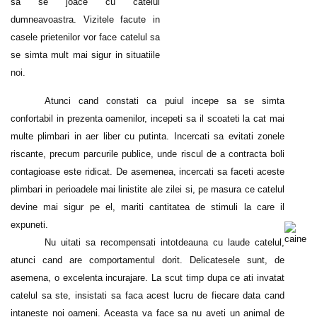
sa se joace cu catelul
dumneavoastra. Vizitele facute in
casele prietenilor vor face catelul sa
se simta mult mai sigur in situatiile
noi.
Atunci cand constati ca puiul incepe sa se simta
confortabil in prezenta oamenilor, incepeti sa il scoateti la cat mai
multe plimbari in aer liber cu putinta. Incercati sa evitati zonele
riscante, precum parcurile publice, unde riscul de a contracta boli
contagioase este ridicat. De asemenea, incercati sa faceti aceste
plimbari in perioadele mai linistite ale zilei si, pe masura ce catelul
devine mai sigur pe el, mariti cantitatea de stimuli la care il
expuneti.
Nu uitati sa recompensati intotdeauna cu laude catelul,
atunci cand are comportamentul dorit. Delicatesele sunt, de
asemena, o excelenta incurajare. La scut timp dupa ce ati invatat
catelul sa ste, insistati sa faca acest lucru de fiecare data cand
intaneste noi oameni. Aceasta va face sa nu aveti un animal de