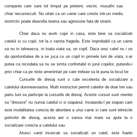
companie care sare tot timpul pe prieteni, vecini, musafiri sau
chiar necunoscuti. Nu uitati ca un caine care creste intr-un mediu
restrictiv poate deavolta teama sau agresiune fata de straini.
Chiar daca nu aveti copii in casa, este bine sa socializati
catelul si cu copii, tot la o varsta frageda. Este improbabil ca un caine
sa nu in talneasca, in toata viata sa, un copil. Daca unui catel nu i se
da oportunitatea de a se juca cu un copil in primele luni de viata, s-ar
putea ca niciodata sa nu se simta confortabil in jurul copiilor, putandu-i
privi chiar ca pe niste amenintari pe care trebuie sa le puna la locul lor.
Cursurile de dresaj sunt o cale excelenta de socializare a
catelului dumneavoastra. Multi instructori permit cateilor de doar trei sau
patru luni sa participe la cursurile de dresaj. Aceste cursuri sunt menite
sa "dreseze" nu numai catelul ci si stapanul. Invatandu-l pe stapan care
este modalitatea corecta de abordare a unui caine si care sunt tehnicile
potrivite de dresaj, acesta are o sansa mai mare sa ajute la o
socializare corecta a catelului sau.
Atunci cand incercati sa socializati un catel, este foarte