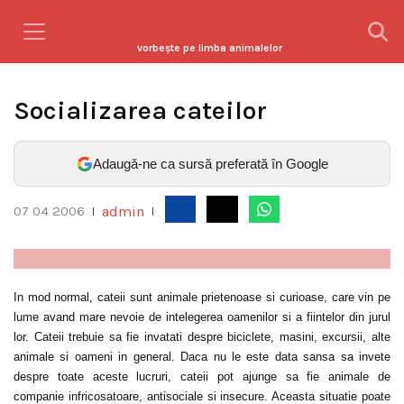
vorbeşte pe limba animalelor
Socializarea cateilor
Adaugă-ne ca sursă preferată în Google
admin
07 04 2006
|
|
In mod normal, cateii sunt animale prietenoase si curioase, care vin pe
lume avand mare nevoie de intelegerea oamenilor si a fiintelor din jurul
lor. Cateii trebuie sa fie invatati despre biciclete, masini, excursii, alte
animale si oameni in general. Daca nu le este data sansa sa invete
despre toate aceste lucruri, cateii pot ajunge sa fie animale de
companie infricosatoare, antisociale si insecure. Aceasta situatie poate