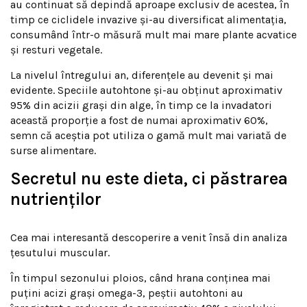
au continuat să depindă aproape exclusiv de acestea, în
timp ce ciclidele invazive și-au diversificat alimentația,
consumând într-o măsură mult mai mare plante acvatice
și resturi vegetale.
La nivelul întregului an, diferențele au devenit și mai
evidente. Speciile autohtone și-au obținut aproximativ
95% din acizii grași din alge, în timp ce la invadatori
această proporție a fost de numai aproximativ 60%,
semn că aceștia pot utiliza o gamă mult mai variată de
surse alimentare.
Secretul nu este dieta, ci păstrarea
nutrienților
Cea mai interesantă descoperire a venit însă din analiza
țesutului muscular.
În timpul sezonului ploios, când hrana conținea mai
puțini acizi grași omega-3, peștii autohtoni au