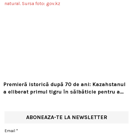
Premieră istorică după 70 de ani: Kazahstanul
a eliberat primul tigru în sălbăticie pentru a
readuce prădătorul dispărut în habitatul său
natural
ABONEAZA-TE LA NEWSLETTER
Email *