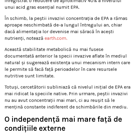
înregistrat o reducere de aproximativ 40% a nivelului
unui acid gras esențial numit EPA.
În schimb, la peștii invazivi concentrația de EPA a rămas
aproape neschimbată de-a lungul întregului an, chiar
dacă alimentația lor devenise mai săracă în acești
nutrienți, notează
earth.com.
Această stabilitate metabolică nu mai fusese
documentată anterior la specii invazive aflate în mediul
natural și sugerează existența unui mecanism intern care
le permite să facă față perioadelor în care resursele
nutritive sunt limitate.
Totuși, cercetătorii subliniază că nivelul inițial de EPA era
mai ridicat la speciile native. Prin urmare, peștii invazivi
nu au avut concentrații mai mari, ci au reușit să le
mențină constante indiferent de schimbările din mediu.
O independență mai mare față de
condițiile externe