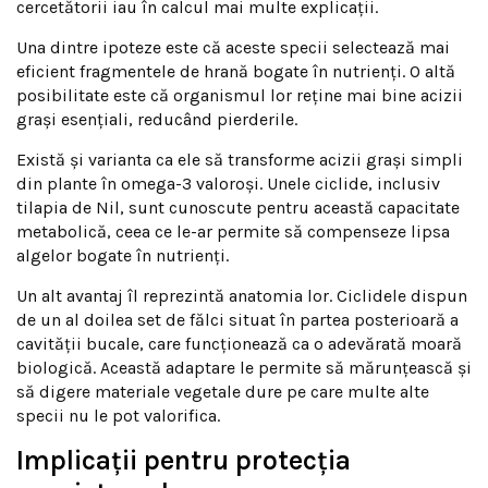
cercetătorii iau în calcul mai multe explicații.
Una dintre ipoteze este că aceste specii selectează mai
eficient fragmentele de hrană bogate în nutrienți. O altă
posibilitate este că organismul lor reține mai bine acizii
grași esențiali, reducând pierderile.
Există și varianta ca ele să transforme acizii grași simpli
din plante în omega-3 valoroși. Unele ciclide, inclusiv
tilapia de Nil, sunt cunoscute pentru această capacitate
metabolică, ceea ce le-ar permite să compenseze lipsa
algelor bogate în nutrienți.
Un alt avantaj îl reprezintă anatomia lor. Ciclidele dispun
de un al doilea set de fălci situat în partea posterioară a
cavității bucale, care funcționează ca o adevărată moară
biologică. Această adaptare le permite să mărunțească și
să digere materiale vegetale dure pe care multe alte
specii nu le pot valorifica.
Implicații pentru protecția