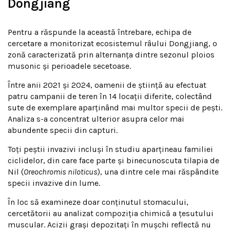
Dongjiang
Pentru a răspunde la această întrebare, echipa de
cercetare a monitorizat ecosistemul râului Dongjiang, o
zonă caracterizată prin alternanța dintre sezonul ploios
musonic și perioadele secetoase.
Între anii 2021 și 2024, oamenii de știință au efectuat
patru campanii de teren în 14 locații diferite, colectând
sute de exemplare aparținând mai multor specii de pești.
Analiza s-a concentrat ulterior asupra celor mai
abundente specii din capturi.
Toți peștii invazivi incluși în studiu aparțineau familiei
ciclidelor, din care face parte și binecunoscuta tilapia de
Nil (
Oreochromis niloticus
), una dintre cele mai răspândite
specii invazive din lume.
În loc să examineze doar conținutul stomacului,
cercetătorii au analizat compoziția chimică a țesutului
muscular. Acizii grași depozitați în mușchi reflectă nu