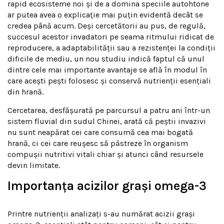
rapid ecosisteme noi și de a domina speciile autohtone
ar putea avea o explicație mai puțin evidentă decât se
credea până acum. Deși cercetătorii au pus, de regulă,
succesul acestor invadatori pe seama ritmului ridicat de
reproducere, a adaptabilității sau a rezistenței la condiții
dificile de mediu, un nou studiu indică faptul că unul
dintre cele mai importante avantaje se află în modul în
care acești pești folosesc și conservă nutrienții esențiali
din hrană.
Cercetarea, desfășurată pe parcursul a patru ani într-un
sistem fluvial din sudul Chinei, arată că peștii invazivi
nu sunt neapărat cei care consumă cea mai bogată
hrană, ci cei care reușesc să păstreze în organism
compușii nutritivi vitali chiar și atunci când resursele
devin limitate.
Importanța acizilor grași omega-3
Printre nutrienții analizați s-au numărat acizii grași