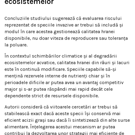
ecosistemelor
Concluziile studiului sugerează că evaluarea riscului
reprezentat de speciile invazive ar trebui să includă și
modul în care acestea gestionează calitatea hranei
disponibile, nu doar viteza de reproducere sau toleranța
la poluare.
În contextul schimbărilor climatice și al degradării
ecosistemelor acvatice, calitatea hranei din râuri și lacuri
este în continuă modificare. Speciile capabile să-și
mențină rezervele interne de nutrienți chiar și în
perioadele dificile ar putea avea un avantaj competitiv
major și s-ar putea răspândi mai rapid decât cele
dependente strict de resursele disponibile.
Autorii consideră că viitoarele cercetări ar trebui să
stabilească exact dacă aceste specii își conservă mai
eficient acizii grași sau dacă îi sintetizează din alte surse
alimentare. Înțelegerea acestui mecanism ar putea
contribui la dezvoltarea unor strategii mai eficiente de