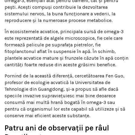
omega-3, esențiali atât pentru oameni, cât și pentru
pești. Acești compuși contribuie la dezvoltarea
sistemului nervos, la buna funcționare a vederii, la
reproducere și la numeroase procese metabolice.
În ecosistemele acvatice, principala sursă de omega-3
este reprezentată de algele microscopice, fie cele care
formează pelicule pe suprafața pietrelor, fie
fitoplanctonul aflat în suspensie în apă. În schimb,
plantele acvatice mature și frunzele căzute în apă conțin
cantități foarte reduse din aceste grăsimi benefice.
Pornind de la această diferență, cercetătoarea Fen Guo,
profesor de ecologie acvatică la Universitatea de
Tehnologie din Guangdong, și-a propus să afle dacă
speciile invazive supraviețuiesc mai bine deoarece
consumă mai multă hrană bogată în omega-3 sau
pentru că organismul lor este capabil să utilizeze și să
conserve mai eficient aceste substanțe.
Patru ani de observații pe râul