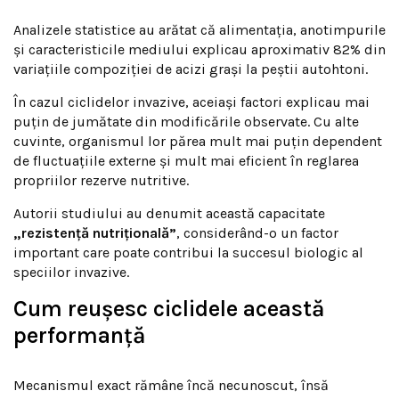
Analizele statistice au arătat că alimentația, anotimpurile
și caracteristicile mediului explicau aproximativ 82% din
variațiile compoziției de acizi grași la peștii autohtoni.
În cazul ciclidelor invazive, aceiași factori explicau mai
puțin de jumătate din modificările observate. Cu alte
cuvinte, organismul lor părea mult mai puțin dependent
de fluctuațiile externe și mult mai eficient în reglarea
propriilor rezerve nutritive.
Autorii studiului au denumit această capacitate
„rezistență nutrițională”
, considerând-o un factor
important care poate contribui la succesul biologic al
speciilor invazive.
Cum reușesc ciclidele această
performanță
Mecanismul exact rămâne încă necunoscut, însă