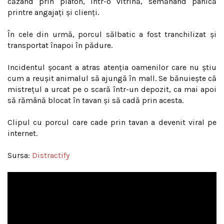
căzând prin plafon, într-o vitrină, semănând panică
printre angajaţi şi clienţi.
În cele din urmă, porcul sălbatic a fost tranchilizat şi
transportat înapoi în pădure.
Incidentul şocant a atras atenţia oamenilor care nu ştiu
cum a reuşit animalul să ajungă în mall. Se bănuiește că
mistreţul a urcat pe o scară într-un depozit, ca mai apoi
să rămână blocat în tavan şi să cadă prin acesta.
Clipul cu porcul care cade prin tavan a devenit viral pe
internet.
Sursa:
Distractify