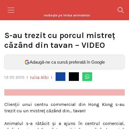
vorbeşte pe limba animalelor
S-au trezit cu porcul mistreț
căzând din tavan – VIDEO
Adaugă-ne ca sursă preferată în Google
Iulia Albi
13 05 2015
|
|
Clienții unui centru commercial din Hong Kong s-au
trezit cu un mistreț căzând din… tavan!
Animalul s-a rătăcit şi a ajuns în centrul comercial,