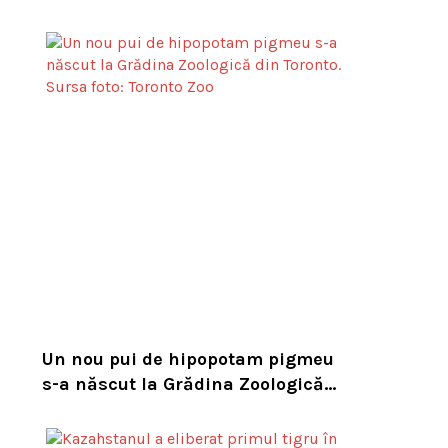
experții cer un serviciu european
de intervenție
Un nou pui de hipopotam pigmeu
s-a născut la Grădina Zoologică
din Toronto. Specia este pe cale de
dispariție