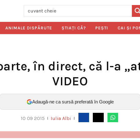
ANIMALE DISPĂRUTE
ŞTIAŢI CĂ?
PEŞTI
CAI ŞI PO
arte, în direct, că l-a „a
VIDEO
Adaugă-ne ca sursă preferată în Google
10 09 2015
Iulia Albi
|
|