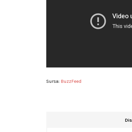
Sursa:
BuzzFeed
Dis