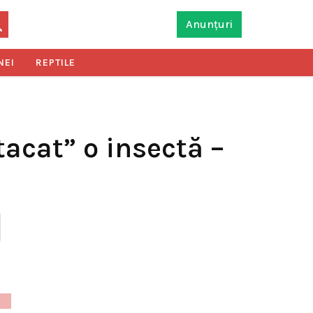
Anunțuri
NEI
REPTILE
tacat” o insectă –