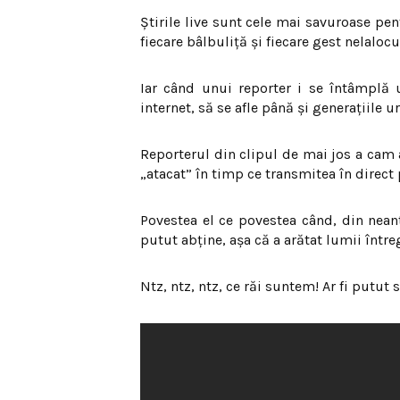
Știrile live sunt cele mai savuroase pent
fiecare bâlbuliță și fiecare gest nelalocul
Iar când unui reporter i se întâmplă 
internet, să se afle până și generațiile 
Reporterul din clipul de mai jos a cam 
„atacat” în timp ce transmitea în direct
Povestea el ce povestea când, din nean
putut abține, așa că a arătat lumii între
Ntz, ntz, ntz, ce răi suntem! Ar fi putut