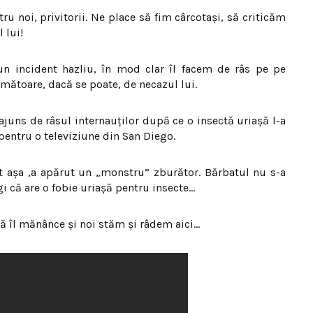
ru noi, privitorii. Ne place să fim cârcotași, să criticăm
 lui!
un incident hazliu, în mod clar îl facem de râs pe pe
următoare, dacă se poate, de necazul lui.
ajuns de râsul internauților după ce o insectă uriașă l-a
 pentru o televiziune din San Diego.
t așa ,a apărut un „monstru” zburător. Bărbatul nu s-a
gi că are o fobie uriașă pentru insecte…
 să îl mănânce și noi stăm și râdem aici…