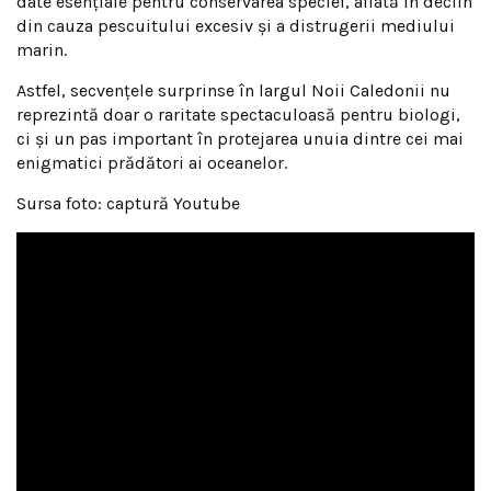
date esențiale pentru conservarea speciei, aflată în declin
din cauza pescuitului excesiv și a distrugerii mediului
marin.
Astfel, secvențele surprinse în largul Noii Caledonii nu
reprezintă doar o raritate spectaculoasă pentru biologi,
ci și un pas important în protejarea unuia dintre cei mai
enigmatici prădători ai oceanelor.
Sursa foto: captură Youtube