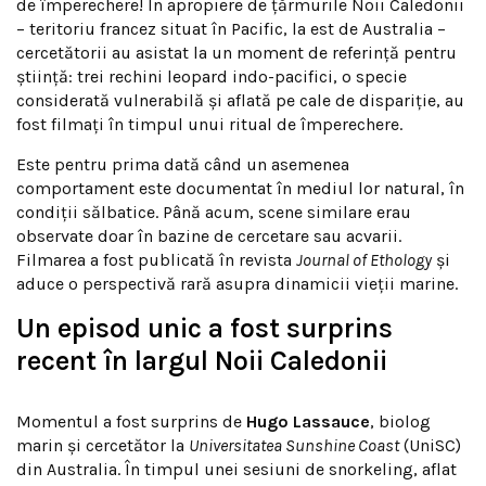
de împerechere! În apropiere de țărmurile Noii Caledonii
– teritoriu francez situat în Pacific, la est de Australia –
cercetătorii au asistat la un moment de referință pentru
știință: trei rechini leopard indo-pacifici, o specie
considerată vulnerabilă și aflată pe cale de dispariție, au
fost filmați în timpul unui ritual de împerechere.
Este pentru prima dată când un asemenea
comportament este documentat în mediul lor natural, în
condiții sălbatice. Până acum, scene similare erau
observate doar în bazine de cercetare sau acvarii.
Filmarea a fost publicată în revista
Journal of Ethology
și
aduce o perspectivă rară asupra dinamicii vieții marine.
Un episod unic a fost surprins
recent în largul Noii Caledonii
Momentul a fost surprins de
Hugo Lassauce
, biolog
marin și cercetător la
Universitatea Sunshine Coast
(UniSC)
din Australia. În timpul unei sesiuni de snorkeling, aflat