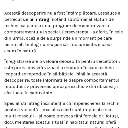
Această descoperire nu a fost întâmplătoare. Lassauce a
petrecut
un an întreg
înotând săptămânal alături de
rechini, ca parte a unui program de monitorizare a
comportamentului speciei. Perseverența i-a oferit, în cele
din urmă, ocazia de a surprinde un moment pe care
niciun alt biolog nu reușise să-l documenteze până
acum în natură.
Înregistrarea are o valoare deosebită pentru cercetători:
este prima dovadă vizuală a modului în care rechinii
leopard se reproduc în sălbăticie. Până la această
descoperire, toate informațiile despre comportamentul
reproductiv proveneau aproape exclusiv din observații
efectuate în captivitate.
Specialiștii atrag însă atenția că împerecherea la rechini
poate fi violentă – mai ales când sunt implicați mai
mulți masculi – și poate provoca răni femelelor. Totuși,
documentarea acestui ritual în habitatul natural oferă