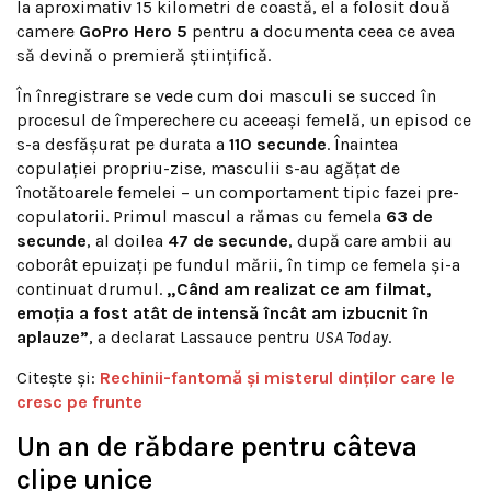
la aproximativ 15 kilometri de coastă, el a folosit două
camere
GoPro Hero 5
pentru a documenta ceea ce avea
să devină o premieră științifică.
În înregistrare se vede cum doi masculi se succed în
procesul de împerechere cu aceeași femelă, un episod ce
s-a desfășurat pe durata a
110 secunde
. Înaintea
copulației propriu-zise, masculii s-au agățat de
înotătoarele femelei – un comportament tipic fazei pre-
copulatorii. Primul mascul a rămas cu femela
63 de
secunde
, al doilea
47 de secunde
, după care ambii au
coborât epuizați pe fundul mării, în timp ce femela și-a
continuat drumul.
„Când am realizat ce am filmat,
emoția a fost atât de intensă încât am izbucnit în
aplauze”
, a declarat Lassauce pentru
USA Today
.
Citește și:
Rechinii-fantomă și misterul dinților care le
cresc pe frunte
Un an de răbdare pentru câteva
clipe unice