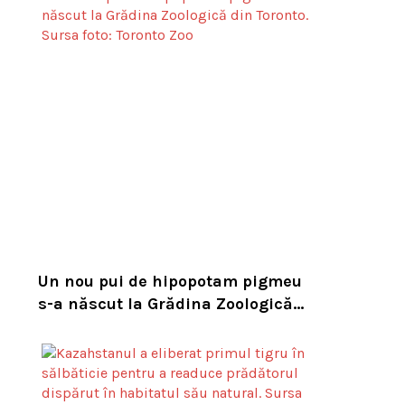
Un nou pui de hipopotam pigmeu
s-a născut la Grădina Zoologică
din Toronto. Specia este pe cale de
dispariție