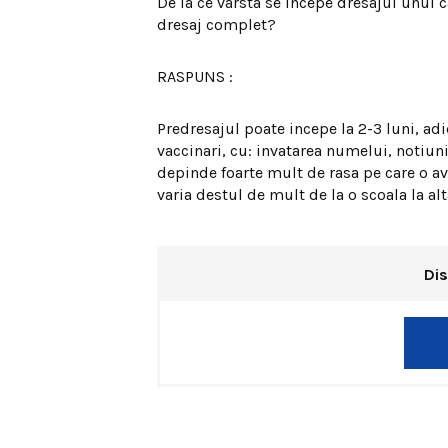
De la ce varsta se incepe dresajul unui 
dresaj complet?
RASPUNS :
Predresajul poate incepe la 2-3 luni, ad
vaccinari, cu: invatarea numelui, notiun
depinde foarte mult de rasa pe care o ave
varia destul de mult de la o scoala la alt
Dis