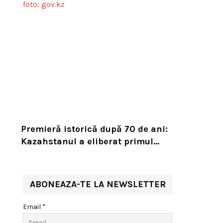
Premieră istorică după 70 de ani:
Kazahstanul a eliberat primul
tigru în sălbăticie pentru a
readuce prădătorul dispărut în
habitatul său natural
ABONEAZA-TE LA NEWSLETTER
Email *