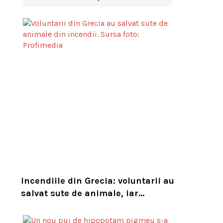
Incendiile din Grecia: voluntarii au
salvat sute de animale, iar
experții cer un serviciu european
de intervenție