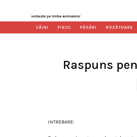
vorbeşte pe limba animalelor
CÂINI
PISICI
PĂSĂRI
ROZĂTOARE
Raspuns pent
INTREBARE: