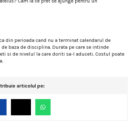
catelus? Cam la ce pret se ajunge pentru un
ica din perioada cand nu a terminat calendarul de
i de baza de disciplina. Durata pe care se intinde
ti si de nivelul la care doriti sa-l aduceti. Costul poate
a.
tribuie articolul pe: