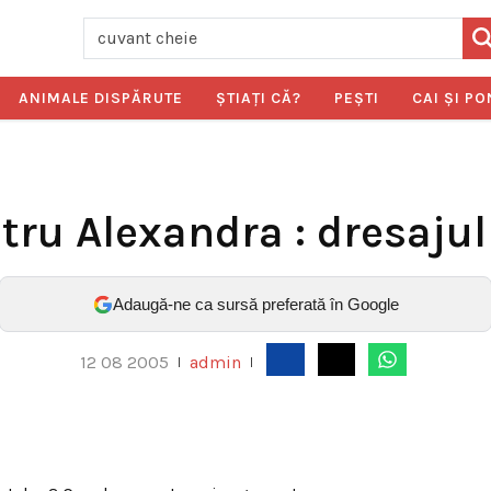
ANIMALE DISPĂRUTE
ŞTIAŢI CĂ?
PEŞTI
CAI ŞI PO
ru Alexandra : dresajul
Adaugă-ne ca sursă preferată în Google
12 08 2005
admin
|
|