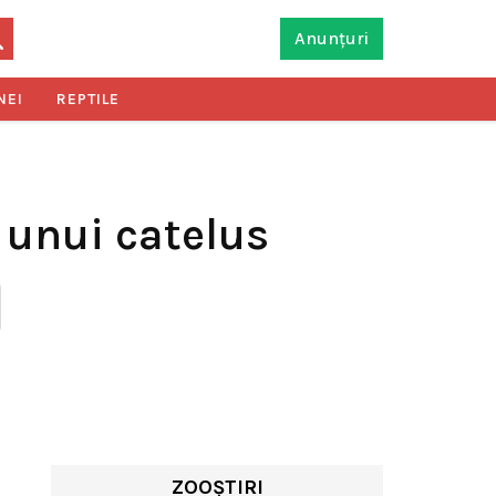
Anunțuri
NEI
REPTILE
 unui catelus
ZOOȘTIRI