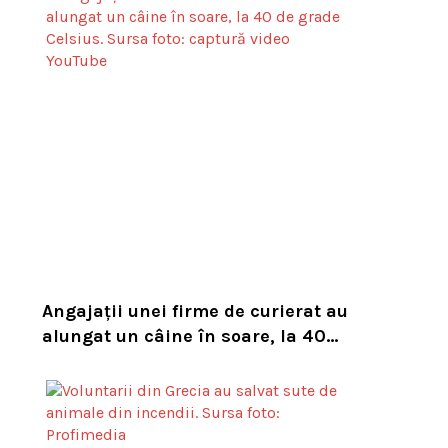
Angajații unei firme de curierat au
alungat un câine în soare, la 40
de grade Celsius. Compania i-a
concediat și caută acum animalul