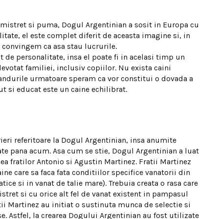
 mistret si puma, Dogul Argentinian a sosit in Europa cu
litate, el este complet diferit de aceasta imagine si, in
a convingem ca asa stau lucrurile.
t de personalitate, insa el poate fi in acelasi timp un
evotat familiei, inclusiv copiilor. Nu exista caini
 Randurile urmatoare speram ca vor constitui o dovada a
t si educat este un caine echilibrat.
ieri referitoare la Dogul Argentinian, insa anumite
te pana acum. Asa cum se stie, Dogul Argentinian a luat
nea fratilor Antonio si Agustin Martinez. Fratii Martinez
ine care sa faca fata conditiilor specifice vanatorii din
tice si in vanat de talie mare). Trebuia creata o rasa care
tret si cu orice alt fel de vanat existent in pampasul
tii Martinez au initiat o sustinuta munca de selectie si
. Astfel, la crearea Dogului Argentinian au fost utilizate