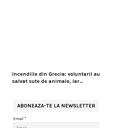
Incendiile din Grecia: voluntarii au
salvat sute de animale, iar
experții cer un serviciu european
de intervenție
ABONEAZA-TE LA NEWSLETTER
Email *