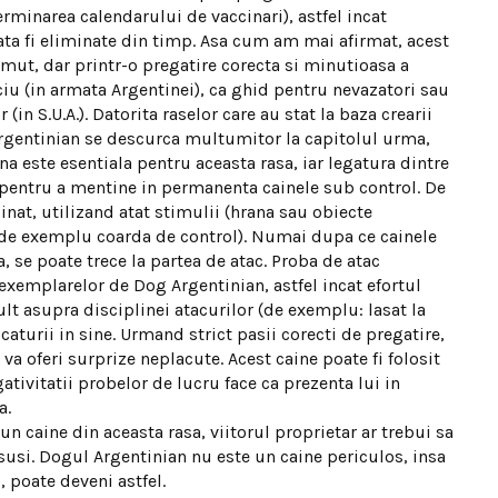
rminarea calendarului de vaccinari), astfel incat
ata fi eliminate din timp. Asa cum am mai afirmat, acest
mut, dar printr-o pregatire corecta si minutioasa a
iciu (in armata Argentinei), ca ghid pentru nevazatori sau
(in S.U.A.). Datorita raselor care au stat la baza crearii
Argentinian se descurca multumitor la capitolul urma,
ina este esentiala pentru aceasta rasa, iar legatura dintre
, pentru a mentine in permanenta cainele sub control. De
nat, utilizand atat stimulii (hrana sau obiecte
(de exemplu coarda de control). Numai dupa ce cainele
a, se poate trece la partea de atac. Proba de atac
exemplarelor de Dog Argentinian, astfel incat efortul
t asupra disciplinei atacurilor (de exemplu: lasat la
turii in sine. Urmand strict pasii corecti de pregatire,
a oferi surprize neplacute. Acest caine poate fi folosit
ativitatii probelor de lucru face ca prezenta lui in
a.
n caine din aceasta rasa, viitorul proprietar ar trebui sa
susi. Dogul Argentinian nu este un caine periculos, insa
 poate deveni astfel.