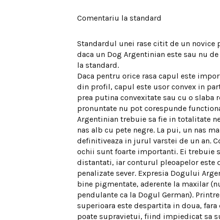
Comentariu la standard
Standardul unei rase citit de un novice 
daca un Dog Argentinian este sau nu de
la standard.
Daca pentru orice rasa capul este import
din profil, capul este usor convex in par
prea putina convexitate sau cu o slaba 
pronuntate nu pot corespunde functional
Argentinian trebuie sa fie in totalitate
nas alb cu pete negre. La pui, un nas ma
definitiveaza in jurul varstei de un an. C
ochii sunt foarte importanti. Ei trebuie 
distantati, iar conturul pleoapelor este
penalizate sever. Expresia Dogului Argent
bine pigmentate, aderente la maxilar (nu
pendulante ca la Dogul German). Printre
superioara este despartita in doua, fara 
poate supravietui, fiind impiedicat sa sug