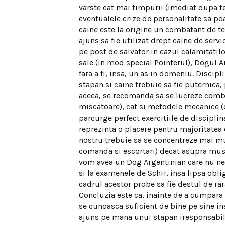
varste cat mai timpurii (imediat dupa te
eventualele crize de personalitate sa po
caine este la origine un combatant de te
ajuns sa fie utilizat drept caine de serv
pe post de salvator in cazul calamitatilor 
sale (in mod special Pointerul), Dogul 
fara a fi, insa, un as in domeniu. Discipl
stapan si caine trebuie sa fie puternica
aceea, se recomanda sa se lucreze combi
miscatoare), cat si metodele mecanice 
parcurge perfect exercitiile de disciplin
reprezinta o placere pentru majoritatea 
nostru trebuie sa se concentreze mai mul
comanda si escortari) decat asupra musca
vom avea un Dog Argentinian care nu ne v
si la examenele de SchH, insa lipsa oblig
cadrul acestor probe sa fie destul de rar
Concluzia este ca, inainte de a cumpara u
se cunoasca suficient de bine pe sine in
ajuns pe mana unui stapan iresponsabil,