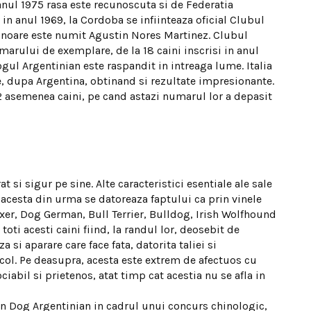
anul 1975 rasa este recunoscuta si de Federatia
 in anul 1969, la Cordoba se infiinteaza oficial Clubul
onoare este numit Agustin Nores Martinez. Clubul
marului de exemplare, de la 18 caini inscrisi in anul
Dogul Argentinian este raspandit in intreaga lume. Italia
, dupa Argentina, obtinand si rezultate impresionante.
r 2 asemenea caini, pe cand astazi numarul lor a depasit
 si sigur pe sine. Alte caracteristici esentiale ale sale
ar acesta din urma se datoreaza faptului ca prin vinele
er, Dog German, Bull Terrier, Bulldog, Irish Wolfhound
toti acesti caini fiind, la randul lor, deosebit de
a si aparare care face fata, datorita taliei si
col. Pe deasupra, acesta este extrem de afectuos cu
ociabil si prietenos, atat timp cat acestia nu se afla in
 un Dog Argentinian in cadrul unui concurs chinologic,