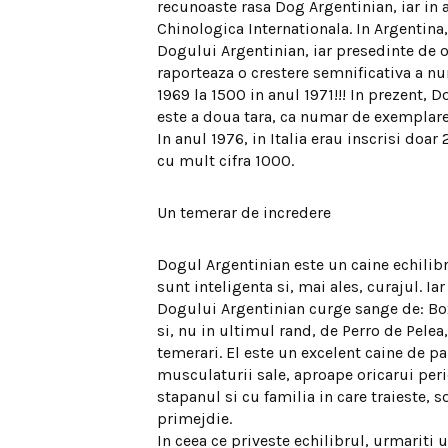
recunoaste rasa Dog Argentinian, iar in 
Chinologica Internationala. In Argentina,
Dogului Argentinian, iar presedinte de 
raporteaza o crestere semnificativa a nu
1969 la 1500 in anul 1971!!! In prezent, 
este a doua tara, ca numar de exemplare
In anul 1976, in Italia erau inscrisi doa
cu mult cifra 1000.
Un temerar de incredere
Dogul Argentinian este un caine echilibrat
sunt inteligenta si, mai ales, curajul. I
Dogului Argentinian curge sange de: Box
si, nu in ultimul rand, de Perro de Pelea, 
temerari. El este un excelent caine de paz
musculaturii sale, aproape oricarui peri
stapanul si cu familia in care traieste, s
primejdie.
In ceea ce priveste echilibrul, urmariti