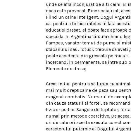
unde se afla inconjurat de alti caini. El
daca este provocat. Bine socializat, aces
Fiind un caine inteligent, Dogul Argenti
ca, pentru a te face inteles in fata aces
educat si dresat, el poate face aproape or
speciala. In Argentina circula chiar o le
Pampas, vanator temut de puma si mistre
stapanului sau. Totusi, trebuie sa aveti g
poate accidenta din greseala pe micuti. E
incercand, in permanenta, sa intre sub p
Elemente de dresaj
Creat initial pentru a se lupta cu animal
mai mult drept caine de paza sau pentru
exagerat combativ. Numarul de exemplare
din cauza staturii si fortei, se recoman
fizic si psihic. Sangele de luptator, for
numai prin metode coercitive. De aceea,
ori de cate ori acesta executa corect com
caracterului puternic al Dogului Argentin