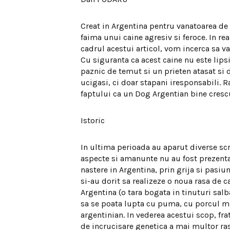
Creat in Argentina pentru vanatoarea de
faima unui caine agresiv si feroce. In rea
cadrul acestui articol, vom incerca sa v
Cu siguranta ca acest caine nu este lipsi
paznic de temut si un prieten atasat si d
ucigasi, ci doar stapani iresponsabili.
faptului ca un Dog Argentian bine crescu
Istoric
In ultima perioada au aparut diverse scr
aspecte si amanunte nu au fost prezenta
nastere in Argentina, prin grija si pasiu
si-au dorit sa realizeze o noua rasa de ca
Argentina (o tara bogata in tinuturi salba
sa se poata lupta cu puma, cu porcul mis
argentinian. In vederea acestui scop, fra
de incrucisare genetica a mai multor rase