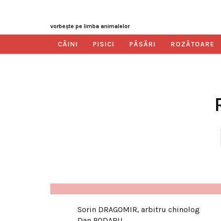
vorbeşte pe limba animalelor
CÂINI
PISICI
PĂSĂRI
ROZĂTOARE
Sorin DRAGOMIR, arbitru chinolog
Dan PODARU