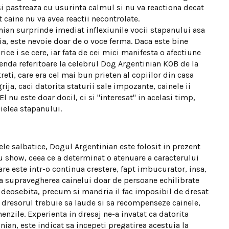
 isi pastreaza cu usurinta calmul si nu va reactiona decat
t caine nu va avea reactii necontrolate.
nian surprinde imediat inflexiunile vocii stapanului asa
tuia, este nevoie doar de o voce ferma. Daca este bine
ice i se cere, iar fata de cei mici manifesta o afectiune
genda referitoare la celebrul Dog Argentinian KOB de la
ti, care era cel mai bun prieten al copiilor din casa
rija, caci datorita staturii sale impozante, cainele ii
l nu este doar docil, ci si "interesat" in acelasi timp,
ielea stapanului.
ele salbatice, Dogul Argentinian este folosit in prezent
 show, ceea ce a determinat o atenuare a caracterului
 este intr-o continua crestere, fapt imbucurator, insa,
da supravegherea cainelui doar de persoane echilibrate
ta deosebita, precum si mandria il fac imposibil de dresat
 dresorul trebuie sa laude si sa recompenseze cainele,
enzile. Experienta in dresaj ne-a invatat ca datorita
ian, este indicat sa incepeti pregatirea acestuia la