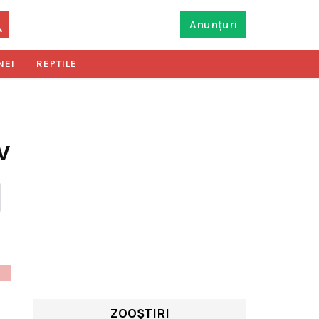
Anunțuri
NEI
REPTILE
v
ZOOȘTIRI