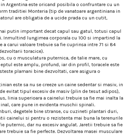
i in Argentina este oricand posibila o confruntare cu un
orm traditiei Monteria (tip de vanatoare argentiniana in
anatorul are obligatia de a ucide prada cu un cutit,
ai putin important decat capul sau gatul, totusi capul
ui. Inmultind lungimea corporala cu 100 si impartind la
a carui valoare trebuie sa fie cuprinsa intre 71 si 84
ezvoltarii toracice).
s, cu o musculatura puternica, de talie mare, cu
Pieptul este amplu, profund, iar din profil, toracele este
steste plamani bine dezvoltati, care asigura o
inian este sa nu se creeze un caine sedentar si masiv, in
e de evitat tipul excesiv de masiv (plin de tesut adipos),
s, linia superioara a cainelui trebuie sa fie mai inalta la
inal, care pune in evidenta muschii spinali.
mburi, degetele bine stranse, cu cuzineti plantari duri,
ii cainelui si pentru o rezistenta mai buna la terenurile
ie puternic, dar nu excesiv angulat. Jaretii trebuie sa fie
are trebuie sa fie perfecte. Dezvoltarea masei musculare