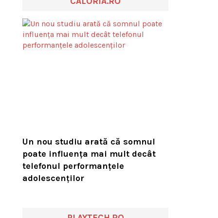
CALORIA.RO
Un nou studiu arată că somnul
poate influența mai mult decât
telefonul performanțele
adolescenților
PLAYTECH.RO