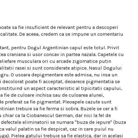
poate sa fie insuficient de relevant pentru a descoperi
 calitate. De aceea, credem ca se impune un comentariu
ant, pentru Dogul Argentinian capul este totul. Privit
tea craniana si usor concav in partea nazala. Capetele cu
reliefare musculara ori cu arcade zigomatice putin
itatii rasei si sunt considerate atipice. Nasul Dogului
 negru. O usoara depigmentare este admisa, nu insa un
i decolorat poate fi acceptat, deoarece pigmentatia se
onstituind un aspect caracteristic al tipicitatii capului,
sa fie de culoare inchisa sau de culoarea alunei,
 de preferat sa fie pigmentat. Pleoapele cazute sunt
inian trebuie sa fie ferma si sobra. Buzele se cer a fi
 chiar ca la Ciobanescul German, dar nici la fel de
 defectele eliminatorii se numara "buza de iepure" (buza
ca valul palatin sa fie despicat, caz in care puiul nu
a). Pielea gatului trebuie sa fie elastica, dar in acelasi