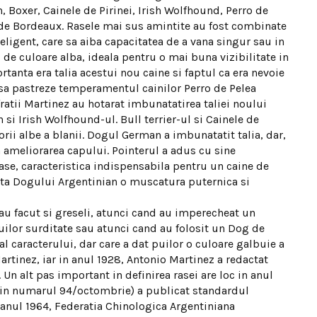
, Boxer, Cainele de Pirinei, Irish Wolfhound, Perro de
 de Bordeaux. Rasele mai sus amintite au fost combinate
eligent, care sa aiba capacitatea de a vana singur sau in
, de culoare alba, ideala pentru o mai buna vizibilitate in
tanta era talia acestui nou caine si faptul ca era nevoie
 sa pastreze temperamentul cainilor Perro de Pelea
fratii Martinez au hotarat imbunatatirea taliei noului
si Irish Wolfhound-ul. Bull terrier-ul si Cainele de
lorii albe a blanii. Dogul German a imbunatatit talia, dar,
la ameliorarea capului. Pointerul a adus cu sine
rase, caracteristica indispensabila pentru un caine de
ita Dogului Argentinian o muscatura puternica si
 au facut si greseli, atunci cand au imperecheat un
uilor surditate sau atunci cand au folosit un Dog de
l caracterului, dar care a dat puilor o culoare galbuie a
Martinez, iar in anul 1928, Antonio Martinez a redactat
Un alt pas important in definirea rasei are loc in anul
 (in numarul 94/octombrie) a publicat standardul
 anul 1964, Federatia Chinologica Argentiniana