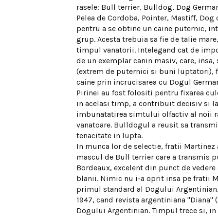
rasele: Bull terrier, Bulldog, Dog German
Pelea de Cordoba, Pointer, Mastiff, Dog
pentru a se obtine un caine puternic, int
grup. Acesta trebuia sa fie de talie mare
timpul vanatorii. Intelegand cat de impor
de un exemplar canin masiv, care, insa,
(extrem de puternici si buni luptatori), 
caine prin incrucisarea cu Dogul German 
Pirinei au fost folositi pentru fixarea cu
in acelasi timp, a contribuit decisiv si 
imbunatatirea simtului olfactiv al noii 
vanatoare. Bulldogul a reusit sa transm
tenacitate in lupta.
In munca lor de selectie, fratii Martinez
mascul de Bull terrier care a transmis p
Bordeaux, excelent din punct de vedere a
blanii. Nimic nu i-a oprit insa pe fratii 
primul standard al Dogului Argentinian. 
1947, cand revista argentiniana "Diana"
Dogului Argentinian. Timpul trece si, in