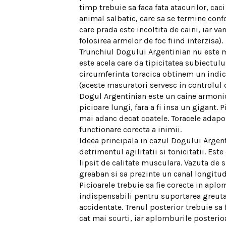
timp trebuie sa faca fata atacurilor, cac
animal salbatic, care sa se termine conf
care prada este incoltita de caini, iar v
folosirea armelor de foc fiind interzisa).
Trunchiul Dogului Argentinian nu este m
este acela care da tipicitatea subiectul
circumferinta toracica obtinem un indice 
(aceste masuratori servesc in controlul d
Dogul Argentinian este un caine armonio
picioare lungi, fara a fi insa un gigant. 
mai adanc decat coatele. Toracele adapo
functionare corecta a inimii.
Ideea principala in cazul Dogului Argent
detrimentul agilitatii si tonicitatii. Est
lipsit de calitate musculara. Vazuta de su
greaban si sa prezinte un canal longitud
Picioarele trebuie sa fie corecte in aplo
indispensabili pentru suportarea greutat
accidentate. Trenul posterior trebuie sa f
cat mai scurti, iar aplomburile posterio