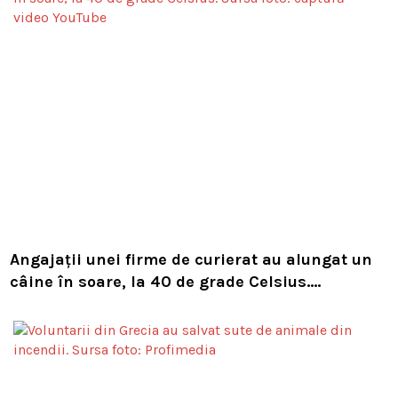
Angajații unei firme de curierat au alungat un
câine în soare, la 40 de grade Celsius.
Compania i-a concediat și caută acum animalul