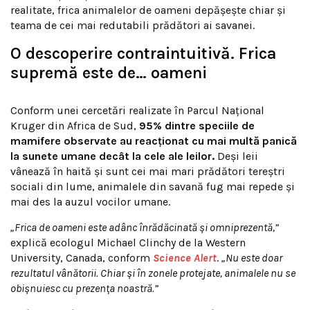
realitate, frica animalelor de oameni depășește chiar și
teama de cei mai redutabili prădători ai savanei.
O descoperire contraintuitivă. Frica
supremă este de… oameni
Conform unei cercetări realizate în Parcul Național
Kruger din Africa de Sud,
95% dintre speciile de
mamifere observate au reacționat cu mai multă panică
la sunete umane decât la cele ale leilor.
Deși leii
vânează în haită și sunt cei mai mari prădători tereștri
sociali din lume, animalele din savană fug mai repede și
mai des la auzul vocilor umane.
„Frica de oameni este adânc înrădăcinată și omniprezentă,”
explică ecologul Michael Clinchy de la Western
University, Canada, conform
Science Alert
.
„Nu este doar
rezultatul vânătorii. Chiar și în zonele protejate, animalele nu se
obișnuiesc cu prezența noastră.”