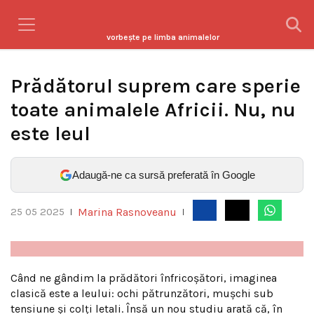
vorbeşte pe limba animalelor
Prădătorul suprem care sperie
toate animalele Africii. Nu, nu
este leul
Adaugă-ne ca sursă preferată în Google
Marina Rasnoveanu
25 05 2025
|
|
Când ne gândim la prădători înfricoșători, imaginea
clasică este a leului: ochi pătrunzători, mușchi sub
tensiune și colți letali. Însă un nou studiu arată că, în