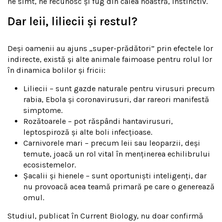
ne simt, ne recunosc și fug din calea noastră, instinctiv.
Dar leii, liliecii și restul?
Deși oamenii au ajuns „super-prădători” prin efectele lor
indirecte, există și alte animale faimoase pentru rolul lor
în dinamica bolilor și fricii:
Liliecii – sunt gazde naturale pentru virusuri precum
rabia, Ebola și coronavirusuri, dar rareori manifestă
simptome.
Rozătoarele – pot răspândi hantavirusuri,
leptospiroză și alte boli infecțioase.
Carnivorele mari – precum leii sau leoparzii, deși
temute, joacă un rol vital în menținerea echilibrului
ecosistemelor.
Șacalii și hienele – sunt oportuniști inteligenți, dar
nu provoacă acea teamă primară pe care o generează
omul.
Studiul, publicat în Current Biology, nu doar confirmă