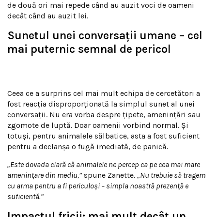
de două ori mai repede când au auzit voci de oameni
decât când au auzit lei.
Sunetul unei conversații umane – cel
mai puternic semnal de pericol
Ceea ce a surprins cel mai mult echipa de cercetători a
fost reacția disproporționată la simplul sunet al unei
conversații. Nu era vorba despre țipete, amenințări sau
zgomote de luptă. Doar oamenii vorbind normal. Și
totuși, pentru animalele sălbatice, asta a fost suficient
pentru a declanșa o fugă imediată, de panică.
„Este dovada clară că animalele ne percep ca pe cea mai mare
amenințare din mediu,”
spune Zanette.
„Nu trebuie să tragem
cu arma pentru a fi periculoși – simpla noastră prezență e
suficientă.”
Impactul fricii: mai mult decât un