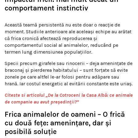
comportament instinctiv
Această teamă persistentă nu este doar o reacție de
moment. Studiile anterioare ale aceleași echipe au arătat
că frica cronică afectează reproducerea și
comportamentul social al animalelor, reducând pe
termen lung dimensiunea populațiilor.
Specii precum girafele sau rinocerii – deja amenințate de
braconaj și pierderea habitatului – sunt forțate să evite
zonele pe care altfel le-ar folosi pentru adăpare sau
hrană. Iar costul energetic al evitării constante este uriaș.
Citeste si articolul „De la Cotroceni la Casa Albă: ce animale
de companie au avut președinții?”
Frica animalelor de oameni – O frică
cu două fețe: amenințare, dar și
posibilă soluție