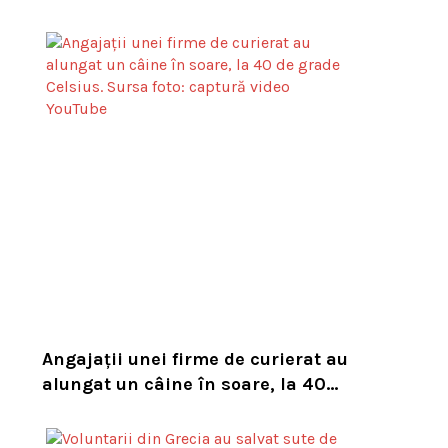
asupra numărului mare de viespi
de pe trasee
Angajații unei firme de curierat au
alungat un câine în soare, la 40
de grade Celsius. Compania i-a
concediat și caută acum animalul