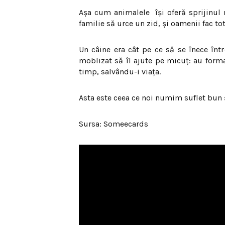
Așa cum animalele își oferă sprijinul r
familie să urce un zid, și oamenii fac to
Un câine era cât pe ce să se înece într
moblizat să îl ajute pe micuț: au forma
timp, salvându-i viața.
Asta este ceea ce noi numim suflet bun 
Sursa: Someecards