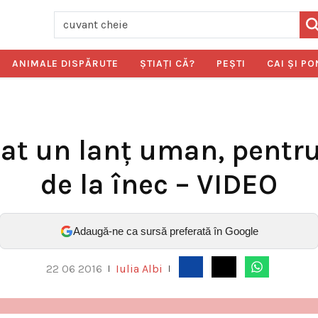
ANIMALE DISPĂRUTE
ŞTIAŢI CĂ?
PEŞTI
CAI ŞI PO
mat un lanț uman, pentr
de la înec – VIDEO
Adaugă-ne ca sursă preferată în Google
22 06 2016
Iulia Albi
|
|