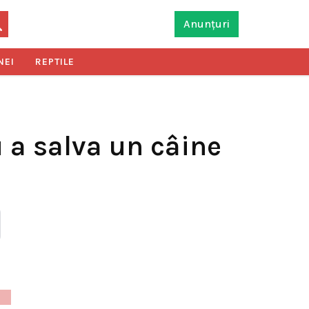
Anunțuri
NEI
REPTILE
u a salva un câine