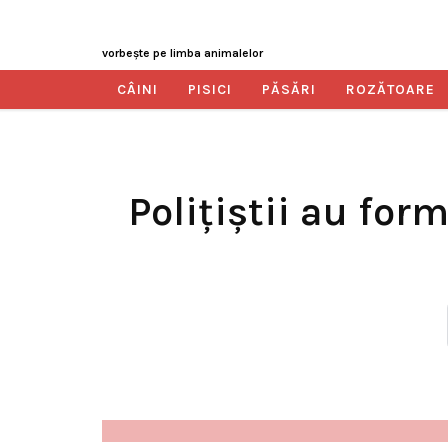
vorbeşte pe limba animalelor
CÂINI
PISICI
PĂSĂRI
ROZĂTOARE
Polițiștii au for