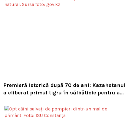
Premieră istorică după 70 de ani: Kazahstanul
a eliberat primul tigru în sălbăticie pentru a
readuce prădătorul dispărut în habitatul său
natural