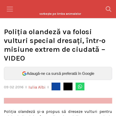
vorbeşte pe limba animalelor
Poliţia olandeză va folosi
vulturi special dresaţi, într-o
misiune extrem de ciudată –
VIDEO
Adaugă-ne ca sursă preferată în Google
Iulia Albi
09 02 2016
|
|
Poliţia olandeză şi-a propus să dreseze vulturi pentru