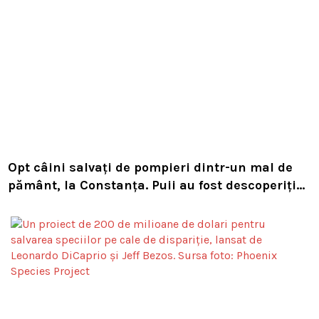
Opt câini salvați de pompieri dintr-un mal de
pământ, la Constanța. Puii au fost descoperiți
în timpul unor lucrări VIDEO