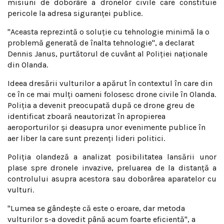
misiuni de doborâre a dronelor civile care constituie
pericole la adresa siguranţei publice.
"Aceasta reprezintă o soluţie cu tehnologie minimă la o
problemă generată de înalta tehnologie", a declarat
Dennis Janus, purtătorul de cuvânt al Poliţiei naţionale
din Olanda.
Ideea dresării vulturilor a apărut în contextul în care din
ce în ce mai mulţi oameni folosesc drone civile în Olanda.
Poliţia a devenit preocupată după ce drone greu de
identificat zboară neautorizat în apropierea
aeroporturilor şi deasupra unor evenimente publice în
aer liber la care sunt prezenţi lideri politici.
Poliţia olandeză a analizat posibilitatea lansării unor
plase spre dronele invazive, preluarea de la distanţă a
controlului asupra acestora sau doborârea aparatelor cu
vulturi.
"Lumea se gândeşte că este o eroare, dar metoda
vulturilor s-a dovedit până acum foarte eficientă", a