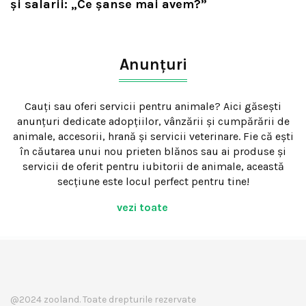
și salarii: „Ce șanse mai avem?”
Anunțuri
Cauți sau oferi servicii pentru animale? Aici găsești
anunțuri dedicate adopțiilor, vânzării și cumpărării de
animale, accesorii, hrană și servicii veterinare. Fie că ești
în căutarea unui nou prieten blănos sau ai produse și
servicii de oferit pentru iubitorii de animale, această
secțiune este locul perfect pentru tine!
vezi toate
@2024 zooland. Toate drepturile rezervate