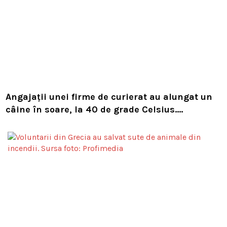
Angajații unei firme de curierat au alungat un
câine în soare, la 40 de grade Celsius.
Compania i-a concediat și caută acum animalul