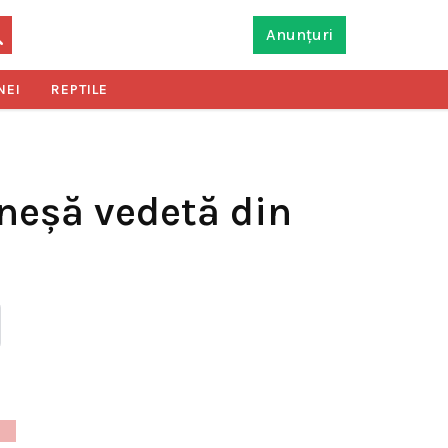
Anunțuri
NEI
REPTILE
eneşă vedetă din