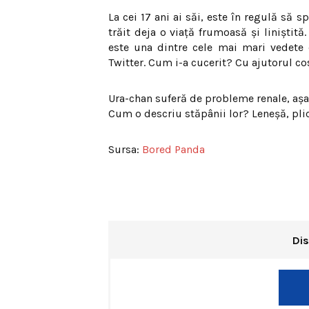
La cei 17 ani ai săi, este în regulă să 
trăit deja o viaţă frumoasă şi liniştit
este una dintre cele mai mari vedete
Twitter. Cum i-a cucerit? Cu ajutorul c
Ura-chan suferă de probleme renale, aşa 
Cum o descriu stăpânii lor? Leneşă, plic
Sursa:
Bored Panda
Dis