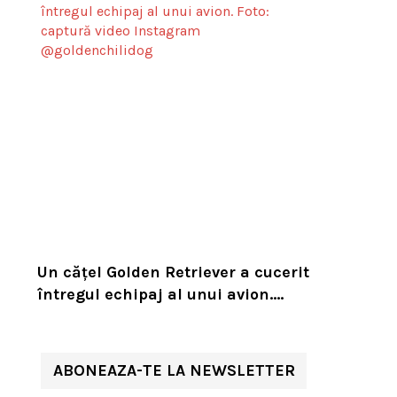
Un cățel Golden Retriever a cucerit
întregul echipaj al unui avion.
Reacția unui însoțitor de bord a
devenit virală
ABONEAZA-TE LA NEWSLETTER