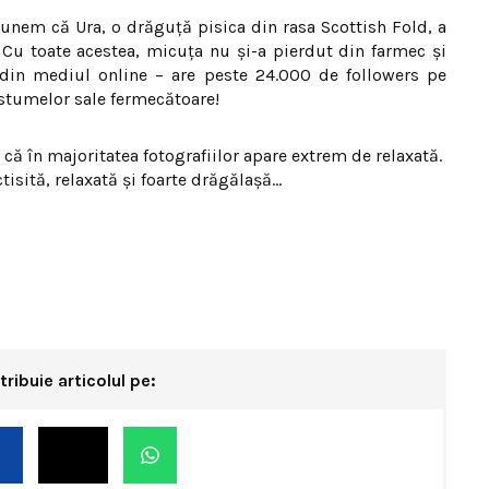
spunem că Ura, o drăguţă pisica din rasa Scottish Fold, a
ă. Cu toate acestea, micuţa nu şi-a pierdut din farmec şi
 din mediul online – are peste 24.000 de followers pe
ostumelor sale fermecătoare!
că în majoritatea fotografiilor apare extrem de relaxată.
tisită, relaxată şi foarte drăgălaşă…
tribuie articolul pe: