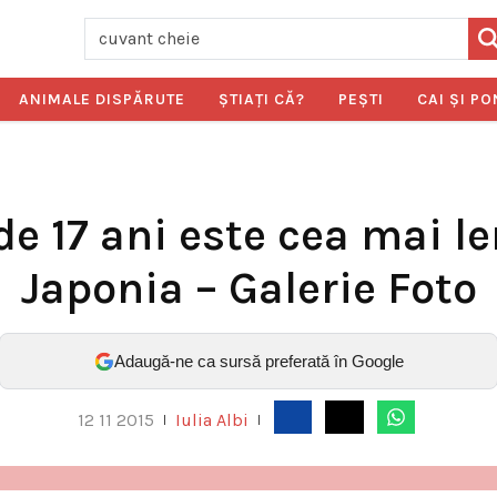
ANIMALE DISPĂRUTE
ŞTIAŢI CĂ?
PEŞTI
CAI ŞI PO
de 17 ani este cea mai l
Japonia – Galerie Foto
Adaugă-ne ca sursă preferată în Google
12 11 2015
Iulia Albi
|
|