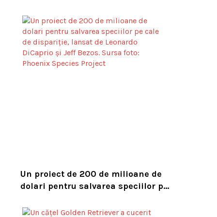
Constanța. Puii au fost descoperiți
în timpul unor lucrări VIDEO
Un proiect de 200 de milioane de
dolari pentru salvarea speciilor pe
cale de dispariție, lansat de
Leonardo DiCaprio și Jeff Bezos