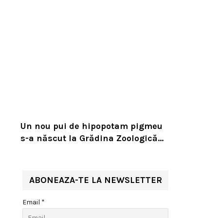
Un nou pui de hipopotam pigmeu
s-a născut la Grădina Zoologică
din Toronto. Specia este pe cale de
dispariție
ABONEAZA-TE LA NEWSLETTER
Email *