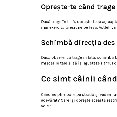
Oprește-te când trage
Dacă trage în lesă, oprește-te și așteap
mai exercită presiune pe lesă. Astfel, v
Schimbă direcția des
Dacă observi că trage în față, schimbă bru
mișcările tale și să își ajusteze ritmul 
Ce simt câinii când
Când ne plimbăm pe stradă și vedem un 
adevărat? Oare își dorește această restri
voie?