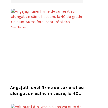
Angajații unei firme de curierat au
alungat un câine în soare, la 40
de grade Celsius. Compania i-a
concediat și caută acum animalul