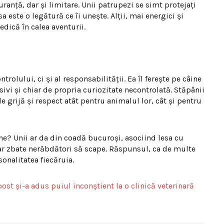
ranță, dar și limitare. Unii patrupezi se simt protejați
 este o legătură ce îi unește. Alții, mai energici și
edică în calea aventurii.
trolului, ci și al responsabilității. Ea îl ferește pe câine
esivi și chiar de propria curiozitate necontrolată. Stăpânii
de grijă și respect atât pentru animalul lor, cât și pentru
ne? Unii ar da din coadă bucuroși, asociind lesa cu
s-ar zbate nerăbdători să scape. Răspunsul, ca de multe
onalitatea fiecăruia.
ost și-a adus puiul inconștient la o clinică veterinară