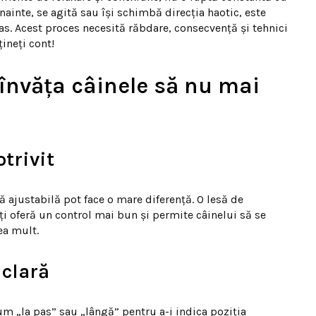
ainte, se agită sau își schimbă direcția haotic, este
as. Acest proces necesită răbdare, consecvență și tehnici
țineți cont!
i învăța câinele să nu mai
trivit
 ajustabilă pot face o mare diferență. O lesă de
i oferă un control mai bun și permite câinelui să se
ea mult.
 clară
m „la pas” sau „lângă” pentru a-i indica poziția