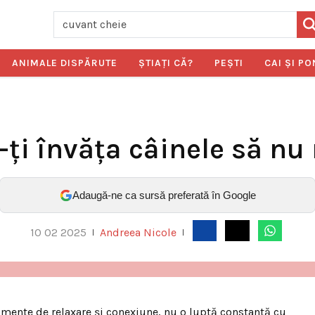
ANIMALE DISPĂRUTE
ŞTIAŢI CĂ?
PEŞTI
CAI ŞI PO
-ți învăța câinele să nu
Adaugă-ne ca sursă preferată în Google
10 02 2025
Andreea Nicole
|
|
omente de relaxare și conexiune, nu o luptă constantă cu