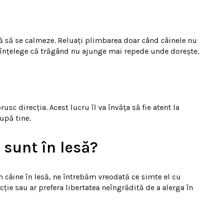
tă să se calmeze. Reluați plimbarea doar când câinele nu
a înțelege că trăgând nu ajunge mai repede unde dorește.
sc direcția. Acest lucru îl va învăța să fie atent la
după tine.
 sunt în lesă?
câine în lesă, ne întrebăm vreodată ce simte el cu
cție sau ar prefera libertatea neîngrădită de a alerga în