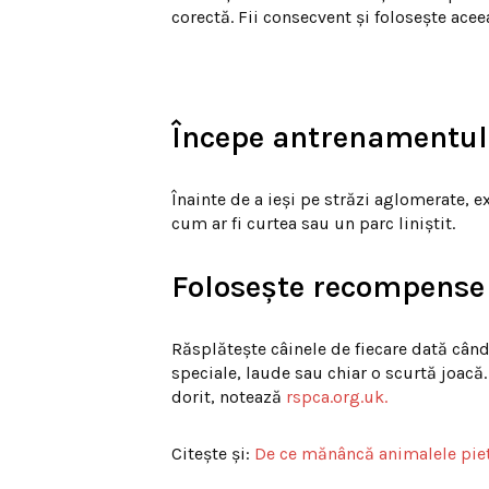
corectă. Fii consecvent și folosește acee
Începe antrenamentul 
Înainte de a ieși pe străzi aglomerate, 
cum ar fi curtea sau un parc liniștit.
Folosește recompense
Răsplătește câinele de fiecare dată cân
speciale, laude sau chiar o scurtă joac
dorit, notează
rspca.org.uk.
Citește și:
De ce mănâncă animalele pie