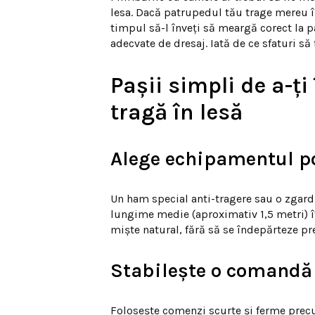
lesa. Dacă patrupedul tău trage mereu în
timpul să-l înveți să meargă corect la p
adecvate de dresaj. Iată de ce sfaturi să 
Pașii simpli de a-ț
tragă în lesă
Alege echipamentul po
Un ham special anti-tragere sau o zgardă
lungime medie (aproximativ 1,5 metri) îț
miște natural, fără să se îndepărteze pr
Stabilește o comandă
Folosește comenzi scurte și ferme precu