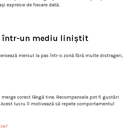
ași expresie de fiecare dată.
într-un mediu liniștit
exersează mersul la pas într-o zonă fără multe distrageri,
d merge corect lângă tine. Recompensele pot fi gustări
ă. Acest lucru îl motivează să repete comportamentul
tre?