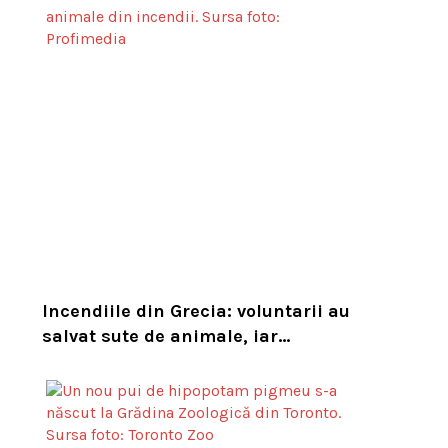
Incendiile din Grecia: voluntarii au
salvat sute de animale, iar
experții cer un serviciu european
de intervenție