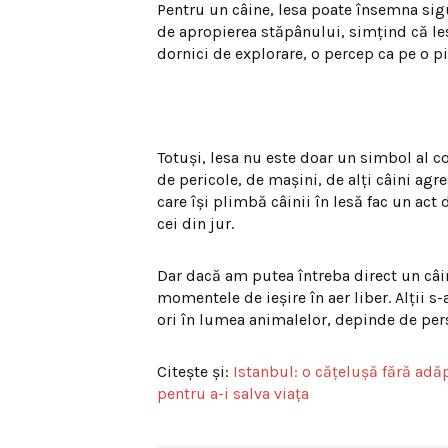
Pentru un câine, lesa poate însemna sigu
de apropierea stăpânului, simțind că lesa
dornici de explorare, o percep ca pe o pi
Totuși, lesa nu este doar un simbol al con
de pericole, de mașini, de alți câini agr
care își plimbă câinii în lesă fac un act 
cei din jur.
Dar dacă am putea întreba direct un câi
momentele de ieșire în aer liber. Alții 
ori în lumea animalelor, depinde de pers
Citește și:
Istanbul: o cățelușă fără adăp
pentru a-i salva viața