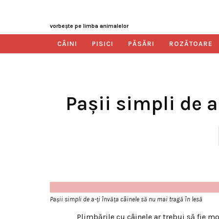
vorbeşte pe limba animalelor
CÂINI
PISICI
PĂSĂRI
ROZĂTOARE
Pașii simpli de a
Pașii simpli de a-ți învăța câinele să nu mai tragă în lesă
Plimbările cu câinele ar trebui să fie m