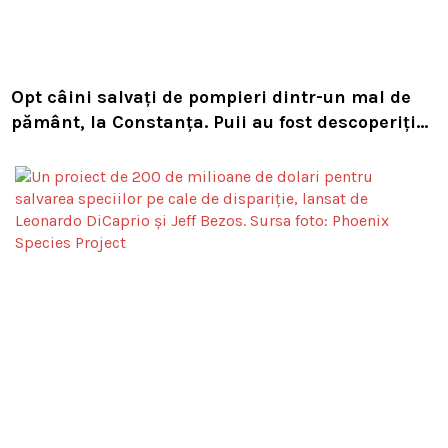
Opt câini salvați de pompieri dintr-un mal de
pământ, la Constanța. Puii au fost descoperiți
în timpul unor lucrări VIDEO