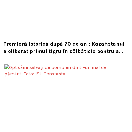
Premieră istorică după 70 de ani: Kazahstanul
a eliberat primul tigru în sălbăticie pentru a
readuce prădătorul dispărut în habitatul său
natural