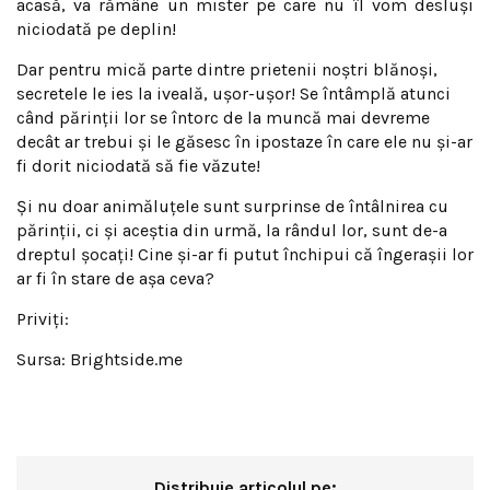
acasă, va rămâne un mister pe care nu îl vom desluşi
niciodată pe deplin!
Dar pentru mică parte dintre prietenii noştri blănoşi,
secretele le ies la iveală, uşor-uşor! Se întâmplă atunci
când părinţii lor se întorc de la muncă mai devreme
decât ar trebui şi le găsesc în ipostaze în care ele nu şi-ar
fi dorit niciodată să fie văzute!
Şi nu doar animăluţele sunt surprinse de întâlnirea cu
părinţii, ci şi aceştia din urmă, la rândul lor, sunt de-a
dreptul şocaţi! Cine şi-ar fi putut închipui că îngeraşii lor
ar fi în stare de aşa ceva?
Priviţi:
Sursa: Brightside.me
Distribuie articolul pe: