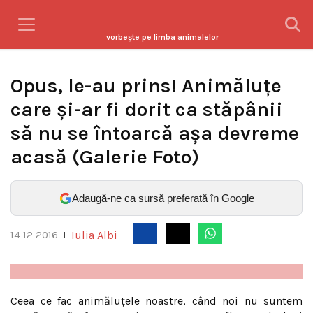
vorbeşte pe limba animalelor
Opus, le-au prins! Animăluţe
care şi-ar fi dorit ca stăpânii
să nu se întoarcă aşa devreme
acasă (Galerie Foto)
Adaugă-ne ca sursă preferată în Google
Iulia Albi
14 12 2016
|
|
Ceea ce fac animăluţele noastre, când noi nu suntem