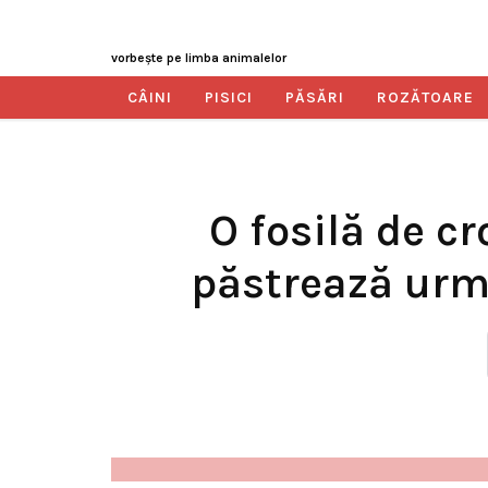
vorbeşte pe limba animalelor
CÂINI
PISICI
PĂSĂRI
ROZĂTOARE
O fosilă de c
păstrează urme