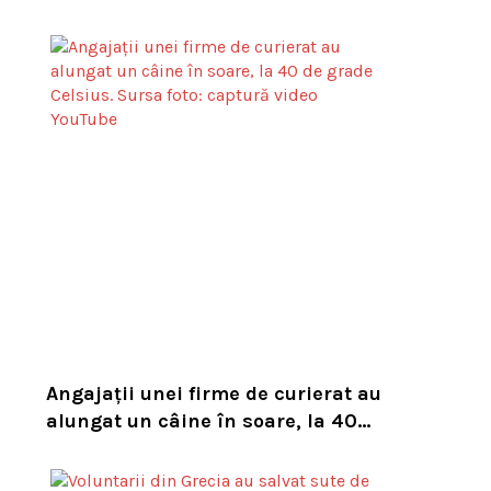
asupra numărului mare de viespi
de pe trasee
Angajații unei firme de curierat au
alungat un câine în soare, la 40
de grade Celsius. Compania i-a
concediat și caută acum animalul