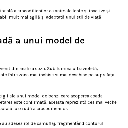
onală a crocodilienilor ca animale lente și inactive și
abil mult mai agilă și adaptată unui stil de viață
adă a unui model de
venit din analiza cozii. Sub lumina ultravioletă,
late între zone mai închise și mai deschise pe suprafața
tigii ale unui model de benzi care acoperea coada
retarea este confirmată, aceasta reprezintă cea mai veche
rală la o rudă a crocodilienilor.
te au adesea rol de camuflaj, fragmentând conturul