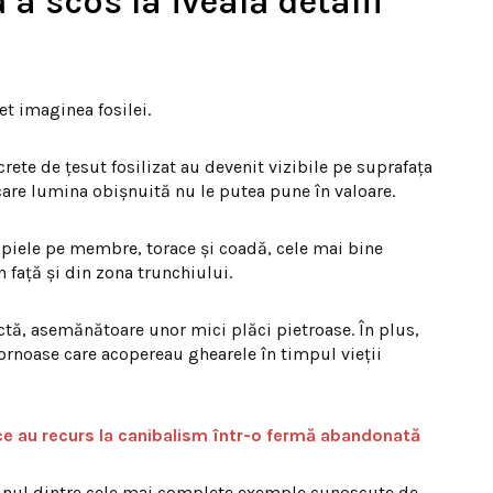
a scos la iveală detalii
t imaginea fosilei.
rete de țesut fosilizat au devenit vizibile pe suprafața
 care lumina obișnuită nu le putea pune în valoare.
 piele pe membre, torace și coadă, cele mai bine
n față și din zona trunchiului.
ctă, asemănătoare unor mici plăci pietroase. În plus,
ornoase care acopereau ghearele în timpul vieții
 ce au recurs la canibalism într-o fermă abandonată
-unul dintre cele mai complete exemple cunoscute de