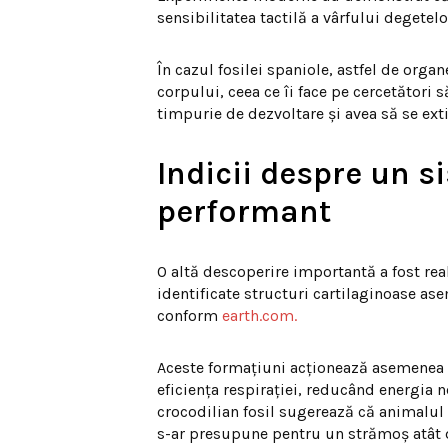
sensibilitatea tactilă a vârfului degetel
În cazul fosilei spaniole, astfel de orga
corpului, ceea ce îi face pe cercetători 
timpurie de dezvoltare și avea să se exti
Indicii despre un s
performant
O altă descoperire importantă a fost real
identificate structuri cartilaginoase as
conform
earth.com.
Aceste formațiuni acționează asemenea u
eficiența respirației, reducând energia n
crocodilian fosil sugerează că animalul
s-ar presupune pentru un strămoș atât 