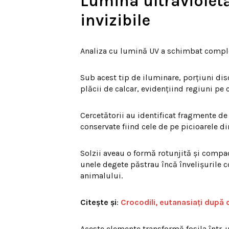
Lumina ultravioletă 
invizibile
Analiza cu lumină UV a schimbat comple
Sub acest tip de iluminare, porțiuni disc
plăcii de calcar, evidențiind regiuni pe
Cercetătorii au identificat fragmente de
conservate fiind cele de pe picioarele di
Solzii aveau o formă rotunjită și compa
unele degete păstrau încă învelișurile c
animalului.
Citește și
:
Crocodili, eutanasiați după
Aceste elemente transformă fosila într