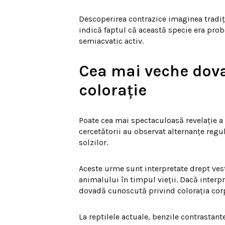
Descoperirea contrazice imaginea tradiți
indică faptul că această specie era prob
semiacvatic activ.
Cea mai veche dov
colorație
Poate cea mai spectaculoasă revelație a 
cercetătorii au observat alternanțe regu
solzilor.
Aceste urme sunt interpretate drept ves
animalului în timpul vieții. Dacă interp
dovadă cunoscută privind colorația corpo
La reptilele actuale, benzile contrastan