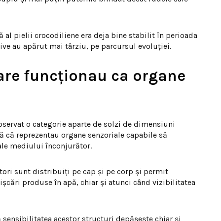
 al pielii crocodiliene era deja bine stabilit în perioada
ive au apărut mai târziu, pe parcursul evoluției.
care funcționau ca organe
bservat o categorie aparte de solzi de dimensiuni
ză că reprezentau organe senzoriale capabile să
 ale mediului înconjurător.
tori sunt distribuiți pe cap și pe corp și permit
cări produse în apă, chiar și atunci când vizibilitatea
ensibilitatea acestor structuri depășește chiar și