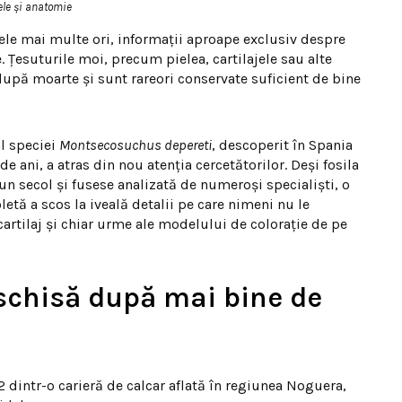
iele și anatomie
ele mai multe ori, informații aproape exclusiv despre
 Țesuturile moi, precum pielea, cartilajele sau alte
upă moarte și sunt rareori conservate suficient de bine
al speciei
Montsecosuchus depereti
, descoperit în Spania
e ani, a atras din nou atenția cercetătorilor. Deși fosila
un secol și fusese analizată de numeroși specialiști, o
letă a scos la iveală detalii pe care nimeni nu le
cartilaj și chiar urme ale modelului de colorație de pe
schisă după mai bine de
 dintr-o carieră de calcar aflată în regiunea Noguera,