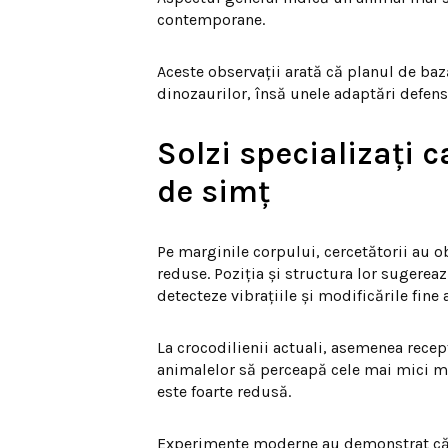
contemporane.
Aceste observații arată că planul de bază
dinozaurilor, însă unele adaptări defens
Solzi specializați 
de simț
Pe marginile corpului, cercetătorii au o
reduse. Poziția și structura lor sugerea
detecteze vibrațiile și modificările fine
La crocodilienii actuali, asemenea recep
animalelor să perceapă cele mai mici miș
este foarte redusă.
Experimente moderne au demonstrat că s