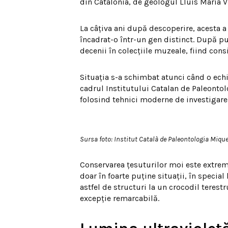
din Catalonia, de geologul Lluís Marià V
La câțiva ani după descoperire, acesta a 
încadrat-o într-un gen distinct. După pu
decenii în colecțiile muzeale, fiind co
Situația s-a schimbat atunci când o ech
cadrul Institutului Catalan de Paleontol
folosind tehnici moderne de investigare
Sursa foto: Institut Català de Paleontologia Mique
Conservarea țesuturilor moi este extrem 
doar în foarte puține situații, în specia
astfel de structuri la un crocodil terest
excepție remarcabilă.