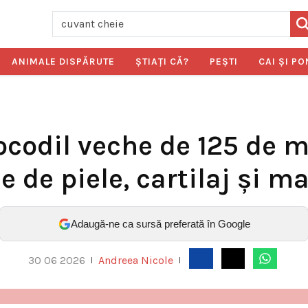
ANIMALE DISPĂRUTE
ŞTIAŢI CĂ?
PEŞTI
CAI ŞI PO
rocodil veche de 125 de m
 de piele, cartilaj și m
Adaugă-ne ca sursă preferată în Google
30 06 2026
Andreea Nicole
|
|