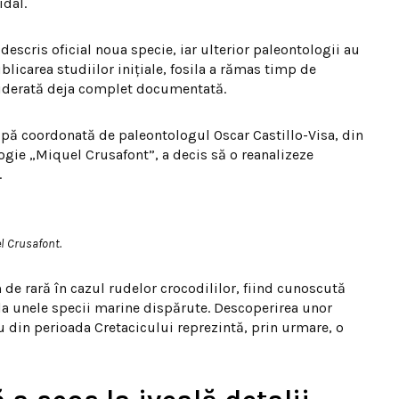
idal.
descris oficial noua specie, iar ulterior paleontologii au
blicarea studiilor inițiale, fosila a rămas timp de
nsiderată deja complet documentată.
ipă coordonată de paleontologul Oscar Castillo-Visa, din
ogie „Miquel Crusafont”, a decis să o reanalizeze
.
l Crusafont.
de rară în cazul rudelor crocodililor, fiind cunoscută
l la unele specii marine dispărute. Descoperirea unor
ru din perioada Cretacicului reprezintă, prin urmare, o