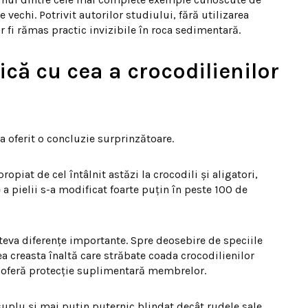
 vechi. Potrivit autorilor studiului, fără utilizarea
r fi rămas practic invizibile în roca sedimentară.
ică cu cea a crocodilienilor
a oferit o concluzie surprinzătoare.
ropiat de cel întâlnit astăzi la crocodili și aligatori,
a pielii s-a modificat foarte puțin în peste 100 de
âteva diferențe importante. Spre deosebire de speciile
a creasta înaltă care străbate coada crocodilienilor
 ce oferă protecție suplimentară membrelor.
uplu și mai puțin puternic blindat decât rudele sale