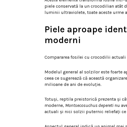
piele conservată la un crocodilian atât de
luminii ultraviolete, toate aceste urme a
Piele aproape ident
moderni
Compararea fosilei cu crocodilii actuali 
Modelul general al solzilor este foarte ap
ceea ce sugerează că această organizare 
milioane de ani de evoluție.
Totuși, reptila preistorică prezenta și c
moderne,
Montsecosuchus depereti
nu ave
actuali și nici solzii puternic reliefați
Aspectul general indică un animal mai s