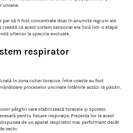
or umane.
ne par să fi fost concentrate doar în anumite regiuni ale
să creadă că acest sistem senzorial era încă într-o etapă
ndă ulterior la speciile evoluate.
istem respirator
izată în zona cutiei toracice. Între coaste au fost
emănătoare proceselor uncinate întâlnite astăzi la păsări,
nor pârghii care stabilizează toracele și sporesc
ecesară pentru fiecare inspirație. Prezența lor la acest
 dispunea de un aparat respirator mai performant decât
de vechi.