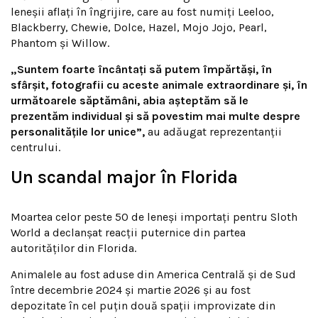
leneșii aflați în îngrijire, care au fost numiți Leeloo,
Blackberry, Chewie, Dolce, Hazel, Mojo Jojo, Pearl,
Phantom și Willow.
„Suntem foarte încântați să putem împărtăși, în
sfârșit, fotografii cu aceste animale extraordinare și, în
următoarele săptămâni, abia așteptăm să le
prezentăm individual și să povestim mai multe despre
personalitățile lor unice”,
au adăugat reprezentanții
centrului.
Un scandal major în Florida
Moartea celor peste 50 de leneși importați pentru Sloth
World a declanșat reacții puternice din partea
autorităților din Florida.
Animalele au fost aduse din America Centrală și de Sud
între decembrie 2024 și martie 2026 și au fost
depozitate în cel puțin două spații improvizate din