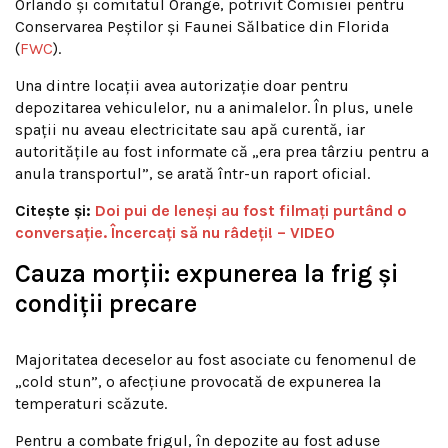
Orlando și comitatul Orange, potrivit Comisiei pentru
Conservarea Peștilor și Faunei Sălbatice din Florida
(
FWC
).
Una dintre locații avea autorizație doar pentru
depozitarea vehiculelor, nu a animalelor. În plus, unele
spații nu aveau electricitate sau apă curentă, iar
autoritățile au fost informate că „era prea târziu pentru a
anula transportul”, se arată într-un raport oficial.
Citește și:
Doi pui de leneşi au fost filmaţi purtând o
conversaţie. Încercaţi să nu râdeţi! – VIDEO
Cauza morții: expunerea la frig și
condiții precare
Majoritatea deceselor au fost asociate cu fenomenul de
„cold stun”, o afecțiune provocată de expunerea la
temperaturi scăzute.
Pentru a combate frigul, în depozite au fost aduse