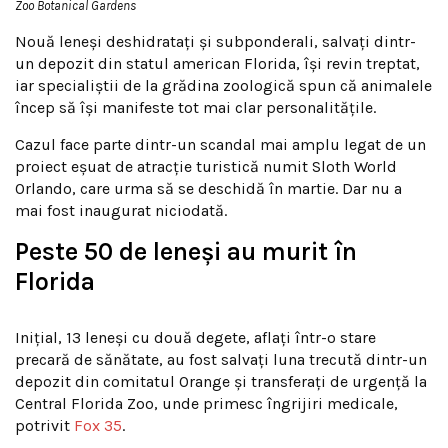
Zoo Botanical Gardens
Nouă leneși deshidratați și subponderali, salvați dintr-
un depozit din statul american Florida, își revin treptat,
iar specialiștii de la grădina zoologică spun că animalele
încep să își manifeste tot mai clar personalitățile.
Cazul face parte dintr-un scandal mai amplu legat de un
proiect eșuat de atracție turistică numit Sloth World
Orlando, care urma să se deschidă în martie. Dar nu a
mai fost inaugurat niciodată.
Peste 50 de leneși au murit în
Florida
Inițial, 13 leneși cu două degete, aflați într-o stare
precară de sănătate, au fost salvați luna trecută dintr-un
depozit din comitatul Orange și transferați de urgență la
Central Florida Zoo, unde primesc îngrijiri medicale,
potrivit
Fox 35
.