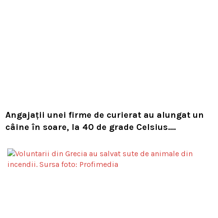
Angajații unei firme de curierat au alungat un
câine în soare, la 40 de grade Celsius.
Compania i-a concediat și caută acum animalul