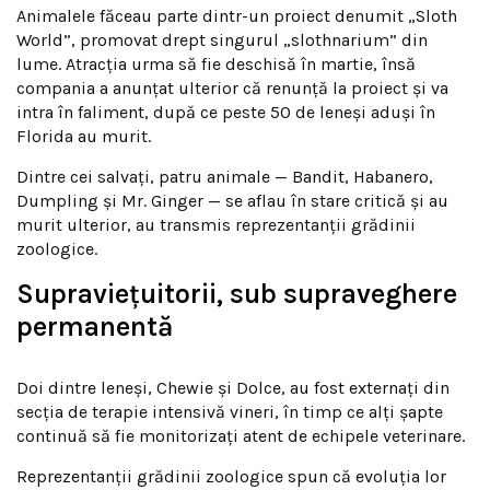
Animalele făceau parte dintr-un proiect denumit „Sloth
World”, promovat drept singurul „slothnarium” din
lume. Atracția urma să fie deschisă în martie, însă
compania a anunțat ulterior că renunță la proiect și va
intra în faliment, după ce peste 50 de leneși aduși în
Florida au murit.
Dintre cei salvați, patru animale — Bandit, Habanero,
Dumpling și Mr. Ginger — se aflau în stare critică și au
murit ulterior, au transmis reprezentanții grădinii
zoologice.
Supraviețuitorii, sub supraveghere
permanentă
Doi dintre leneși, Chewie și Dolce, au fost externați din
secția de terapie intensivă vineri, în timp ce alți șapte
continuă să fie monitorizați atent de echipele veterinare.
Reprezentanții grădinii zoologice spun că evoluția lor