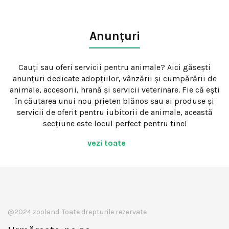
Anunțuri
Cauți sau oferi servicii pentru animale? Aici găsești
anunțuri dedicate adopțiilor, vânzării și cumpărării de
animale, accesorii, hrană și servicii veterinare. Fie că ești
în căutarea unui nou prieten blănos sau ai produse și
servicii de oferit pentru iubitorii de animale, această
secțiune este locul perfect pentru tine!
vezi toate
@2024 zooland. Toate drepturile rezervate