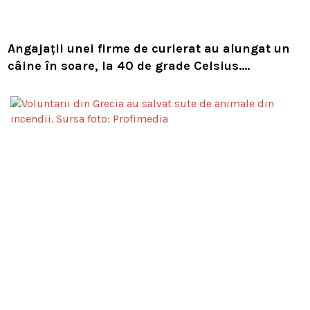
Angajații unei firme de curierat au alungat un
câine în soare, la 40 de grade Celsius.
Compania i-a concediat și caută acum animalul