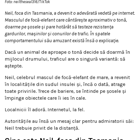
Foto: neiltheseal316/TikTok
Neil, foca din Tasmania, a devenit o adevărată vedetă pe internet.
Masculul de focă-elefant care cântărește aproximativ o tonă,
doarme pe șosele și pare hotărât să testeze rezistența
gardurilor, mașinilor și conurilor de trafic. În spatele
comportamentului său amuzant există însă o explicație.
Dacă un animal de aproape o tonă decide să doarmă în
mijlocul drumului, traficul are o singură variantă: să
aștepte.
Neil, celebrul mascul de focă-elefant de mare, a revenit
în localitățile din sudul insulei și, încă o dată, atrage
toate privirile. Trece de bariere, se întinde pe șosele și
împinge obiectele care îi ies în cale.
Localnicii îl adoră. Internetul, la fel.
Autoritățile au însă un mesaj clar pentru admiratorii săi:
Neil trebuie privit de la distanță.