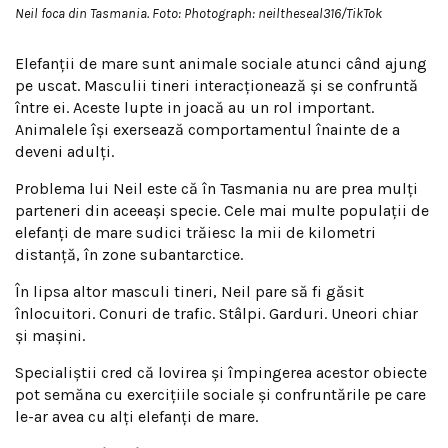
Neil foca din Tasmania. Foto: Photograph: neiltheseal316/TikTok
Elefanții de mare sunt animale sociale atunci când ajung
pe uscat. Masculii tineri interacționează și se confruntă
între ei. Aceste lupte in joacă au un rol important.
Animalele își exersează comportamentul înainte de a
deveni adulți.
Problema lui Neil este că în Tasmania nu are prea mulți
parteneri din aceeași specie. Cele mai multe populații de
elefanți de mare sudici trăiesc la mii de kilometri
distanță, în zone subantarctice.
În lipsa altor masculi tineri, Neil pare să fi găsit
înlocuitori. Conuri de trafic. Stâlpi. Garduri. Uneori chiar
și mașini.
Specialiștii cred că lovirea și împingerea acestor obiecte
pot semăna cu exercițiile sociale și confruntările pe care
le-ar avea cu alți elefanți de mare.