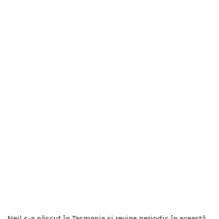
Neil s-a născut în Tasmania și revine periodic în această