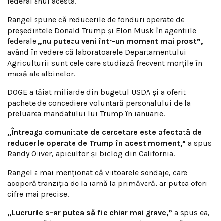
federal anul acesta.
Rangel spune că reducerile de fonduri operate de
președintele Donald Trump și Elon Musk în agențiile
federale
„nu puteau veni într-un moment mai prost”,
având în vedere că laboratoarele Departamentului
Agriculturii sunt cele care studiază frecvent morțile în
masă ale albinelor.
DOGE a tăiat miliarde din bugetul USDA și a oferit
pachete de concediere voluntară personalului de la
preluarea mandatului lui Trump în ianuarie.
„Întreaga comunitate de cercetare este afectată de
reducerile operate de Trump în acest moment,”
a spus
Randy Oliver, apicultor și biolog din California.
Rangel a mai menționat că viitoarele sondaje, care
acoperă tranziția de la iarnă la primăvară, ar putea oferi
cifre mai precise.
„Lucrurile s-ar putea să fie chiar mai grave,”
a spus ea,