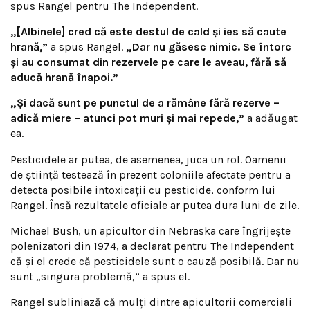
spus Rangel pentru The Independent.
„[Albinele] cred că este destul de cald și ies să caute
hrană,”
a spus Rangel.
„Dar nu găsesc nimic. Se întorc
și au consumat din rezervele pe care le aveau, fără să
aducă hrană înapoi.”
„Și dacă sunt pe punctul de a rămâne fără rezerve –
adică miere – atunci pot muri și mai repede,”
a adăugat
ea.
Pesticidele ar putea, de asemenea, juca un rol. Oamenii
de știință testează în prezent coloniile afectate pentru a
detecta posibile intoxicații cu pesticide, conform lui
Rangel. Însă rezultatele oficiale ar putea dura luni de zile.
Michael Bush, un apicultor din Nebraska care îngrijește
polenizatori din 1974, a declarat pentru The Independent
că și el crede că pesticidele sunt o cauză posibilă. Dar nu
sunt „singura problemă,” a spus el.
Rangel subliniază că mulți dintre apicultorii comerciali