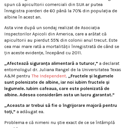
spun că apicultorii comerciali din SUA ar putea
înregistra pierderi de 60 până la 70% din populația de
albine în acest an.
Asta vine după un sondaj realizat de Asociația
Inspectorilor Apicoli din America, care a arătat că
apicultorii au pierdut 55% din colonii anul trecut. Este
cea mai mare rată a mortalității înregistrată de când se
țin aceste evidențe, începând cu 2011.
„Afectează siguranța alimentară a tuturor,”
a declarat
entomologul dr. Juliana Rangel de la Universitatea Texas
A&M pentru
The Independent
.
„Fructele și legumele
sunt polenizate de albine, iar noi iubim fructele și
legumele. Iubim cafeaua, care este polenizată de
albine. Adesea considerăm asta un lucru garantat.”
„Aceasta ar trebui să fie o îngrijorare majoră pentru
toți,”
a adăugat ea.
Problema e că nimeni nu știe exact de ce se întâmplă