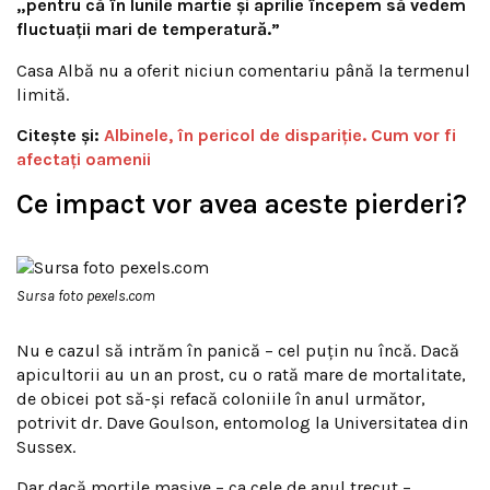
„pentru că în lunile martie și aprilie începem să vedem
fluctuații mari de temperatură.”
Casa Albă nu a oferit niciun comentariu până la termenul
limită.
Citește și:
Albinele, în pericol de dispariţie. Cum vor fi
afectați oamenii
Ce impact vor avea aceste pierderi?
Sursa foto pexels.com
Nu e cazul să intrăm în panică – cel puțin nu încă. Dacă
apicultorii au un an prost, cu o rată mare de mortalitate,
de obicei pot să-și refacă coloniile în anul următor,
potrivit dr. Dave Goulson, entomolog la Universitatea din
Sussex.
Dar dacă morțile masive – ca cele de anul trecut –