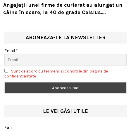
Angajații unei firme de curierat au alungat un
câine în soare, la 40 de grade Celsius.
Compania i-a concediat și caută acum animalul
ABONEAZA-TE LA NEWSLETTER
Email *
Sunt de acord cu termenii si conditiile din pagina de
confidentialitate
LE VEI GĂSI UTILE
Fun