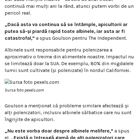
continuă mai mulți ani la rând, atunci putem vorbi de un
pericol real.
„Dacă asta va continua să se întâmple, apicultorii ar
putea să-și piardă rapid toate albinele, iar asta ar fi
catastrofal,”
a spus Goulson pentru The Independent.
Albinele sunt responsabile pentru polenizarea a
aproximativ o treime din alimentele noastre. Impactul nu
se limitează doar la SUA. De exemplu, 80% din migdalele
lumii sunt cultivate (și polenizate) în nordul Californiei.
Sursa foto pexels.com
Goulson a menționat că probleme similare afectează și
alți polenizatori, inclusiv albinele sălbatice care nu sunt
îngrijite de apicultori.
„Nu este vorba doar despre albinele melifere,”
a spus
el.
„Există o întreagă gamă de alți polenizatori care