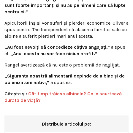
sunt foarte importanți și nu au pe nimeni care să lupte
pentru ei.”
Apicultorii înșiși vor suferi și pierderi economice. Oliver a
spus pentru The Independent că afacerea familiei sale cu
albine a suferit pierderi mari anul acesta.
„Au fost nevoiți să concedieze câțiva angajați,”
a spus
el.
„Anul acesta nu vor face niciun profit.”
Rangel avertizează că nu este o problemă de neglijat.
„Siguranța noastră alimentară depinde de albine și de
polenizatorii nativi,”
a spus ea.
Citește și:
Cât timp trăiesc albinele? Ce le scurtează
durata de viață?
Distribuie articolul pe: