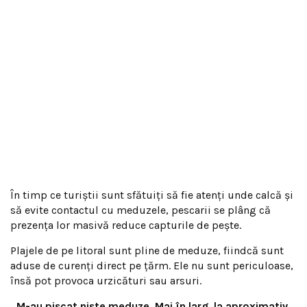
În timp ce turiștii sunt sfătuiți să fie atenți unde calcă și
să evite contactul cu meduzele, pescarii se plâng că
prezența lor masivă reduce capturile de pește.
Plajele de pe litoral sunt pline de meduze, fiindcă sunt
aduse de curenți direct pe țărm. Ele nu sunt periculoase,
însă pot provoca urzicături sau arsuri.
„M-au pișcat niște meduze. Mai în larg, la aproximativ