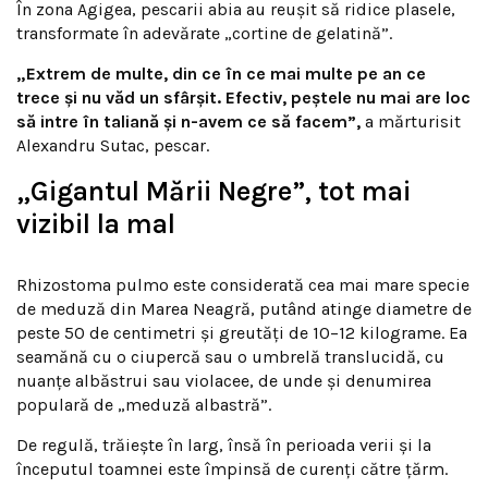
În zona Agigea, pescarii abia au reușit să ridice plasele,
transformate în adevărate „cortine de gelatină”.
„Extrem de multe, din ce în ce mai multe pe an ce
trece și nu văd un sfârșit. Efectiv, peștele nu mai are loc
să intre în taliană și n-avem ce să facem”,
a mărturisit
Alexandru Sutac, pescar.
„Gigantul Mării Negre”, tot mai
vizibil la mal
Rhizostoma pulmo este considerată cea mai mare specie
de meduză din Marea Neagră, putând atinge diametre de
peste 50 de centimetri și greutăți de 10–12 kilograme. Ea
seamănă cu o ciupercă sau o umbrelă translucidă, cu
nuanțe albăstrui sau violacee, de unde și denumirea
populară de „meduză albastră”.
De regulă, trăiește în larg, însă în perioada verii și la
începutul toamnei este împinsă de curenți către țărm.