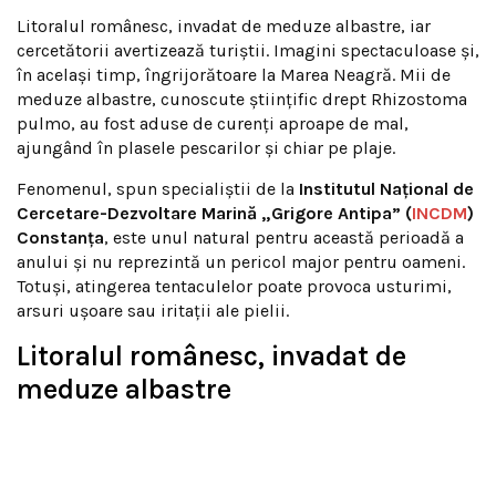
Litoralul românesc, invadat de meduze albastre, iar
cercetătorii avertizează turiștii. Imagini spectaculoase și,
în același timp, îngrijorătoare la Marea Neagră. Mii de
meduze albastre, cunoscute științific drept Rhizostoma
pulmo, au fost aduse de curenți aproape de mal,
ajungând în plasele pescarilor și chiar pe plaje.
Fenomenul, spun specialiștii de la
Institutul Național de
Cercetare-Dezvoltare Marină „Grigore Antipa” (
INCDM
)
Constanța
, este unul natural pentru această perioadă a
anului și nu reprezintă un pericol major pentru oameni.
Totuși, atingerea tentaculelor poate provoca usturimi,
arsuri ușoare sau iritații ale pielii.
Litoralul românesc, invadat de
meduze albastre