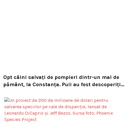
Opt câini salvați de pompieri dintr-un mal de
pământ, la Constanța. Puii au fost descoperiți
în timpul unor lucrări VIDEO