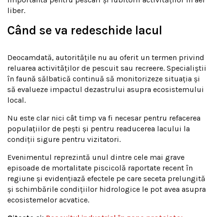
liber.
Când se va redeschide lacul
Deocamdată, autoritățile nu au oferit un termen privind
reluarea activităților de pescuit sau recreere. Specialiștii
în faună sălbatică continuă să monitorizeze situația și
să evalueze impactul dezastrului asupra ecosistemului
local.
Nu este clar nici cât timp va fi necesar pentru refacerea
populațiilor de pești și pentru readucerea lacului la
condiții sigure pentru vizitatori.
Evenimentul reprezintă unul dintre cele mai grave
episoade de mortalitate piscicolă raportate recent în
regiune și evidențiază efectele pe care seceta prelungită
și schimbările condițiilor hidrologice le pot avea asupra
ecosistemelor acvatice.