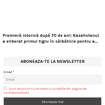
Premieră istorică după 70 de ani: Kazahstanul
a eliberat primul tigru în sălbăticie pentru a
readuce prădătorul dispărut în habitatul său
natural
ABONEAZA-TE LA NEWSLETTER
Email *
Sunt de acord cu termenii si conditiile din pagina de
confidentialitate