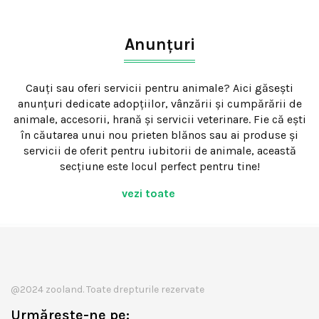
Anunțuri
Cauți sau oferi servicii pentru animale? Aici găsești
anunțuri dedicate adopțiilor, vânzării și cumpărării de
animale, accesorii, hrană și servicii veterinare. Fie că ești
în căutarea unui nou prieten blănos sau ai produse și
servicii de oferit pentru iubitorii de animale, această
secțiune este locul perfect pentru tine!
vezi toate
@2024 zooland. Toate drepturile rezervate
Urmărește-ne pe: