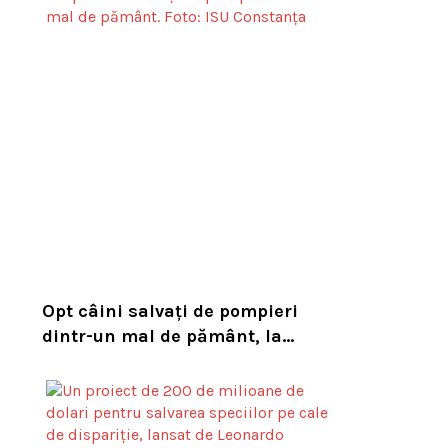
habitatul său natural
Opt câini salvați de pompieri
dintr-un mal de pământ, la
Constanța. Puii au fost descoperiți
în timpul unor lucrări VIDEO