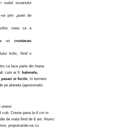
n sudul oceanului
-se prin „pueit de
estilor, ceea ce a
este un
crustaceu
ului trofic, fiind o
tru ca face parte din hrana
ul
, cum ar fi:
balenele,
 pasari si focile
. In termeni
 de pe planeta (aproximativ
d uneori
l cub. Creste pana la 6 cm in
ie de viata fiind de 6 ani. Atunci
ranse, propulsandu-se cu