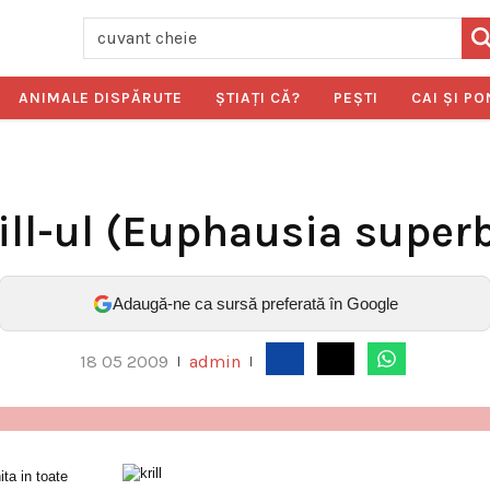
ANIMALE DISPĂRUTE
ŞTIAŢI CĂ?
PEŞTI
CAI ŞI PO
ill-ul (Euphausia super
Adaugă-ne ca sursă preferată în Google
18 05 2009
admin
|
|
nita in toate