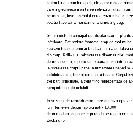
ajutorul inotatoarelor lopeti, ale caror miscari ritm
care ingreuneaza inaintarea indivizilor aflati in urm
pe mustati, insa, animalul detecteaza miscarile cel
pozitie favorabila inaintarii si anume: zig-zag.
Se hraneste in principal cu
fitoplancton
–
plante 
inferioare. Pot rezista foametei timp de mai multe 
supravietuiasca iernii antarctice, fara a se folosi
din corp.
Krill
-ul isi micsoreaza dimensiunile, tras
de metabolism, o parte din propria masa intr-un ex
le protejeaza corpul pana la urmatoarea naparlire
cefalotoracele, format din cap si torace. Corpul
kri
trei parti principale, a treia fiind reprezentata de 
apropiati unul de celalalt.
In sezonul de
reproducere
, care dureaza aproxima
luni, femelele depun
aproximativ 10.000
de oua odata, depunerile putandu-se repeta de mai
Zooland.ro