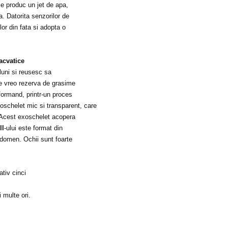
ice produc un jet de apa,
a. Datorita senzorilor de
or din fata si adopta o
acvatice
luni si reusesc sa
 de vreo rezerva de grasime
formand, printr-un proces
oschelet mic si transparent, care
. Acest exoschelet acopera
ll
-ului este format din
abdomen. Ochii sunt foarte
tiv cinci
 multe ori.