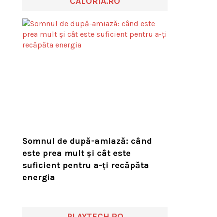
CALORIA.RO
Somnul de după-amiază: când
este prea mult și cât este
suficient pentru a-ți recăpăta
energia
PLAYTECH.RO