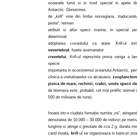
oceanele lumii si in mod special in apele di
Antarctic. Denumirea
de „krill” vine din limba norvegiana, traducandu
peste”, termen
atribuit si altor specii marine, in special p
determinat
adoptarea cuvantului ca atare. Krill-ul 
nevertebrat
, foarte asemanator
crevetelui
. Krill-ul reprezinta prima veriga a lant
specie
importanta in ecosistemul oceanului Antarctic, pen
zilnica a vietuitoarelor ce alcatuiesc
zooplancton
pisica de mare, rechinii, crabii, unele specii de
de biomasa este, probabil, cel mai prolific animal
500 de milioane de tone).
Inoata intr-o ciudata formatie numita „roi”, atingan
densitatea de 10.000 – 30.000 de indivizi pe metru
lungime si atinge o greutate de cca 2 g, durata med
cand inoata,
krill
-ul se organizeaza in bancuri st