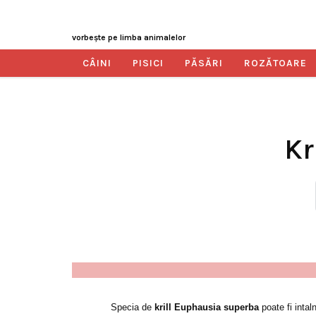
vorbeşte pe limba animalelor
CÂINI
PISICI
PĂSĂRI
ROZĂTOARE
Kr
Specia de
krill Euphausia superba
poate fi intal