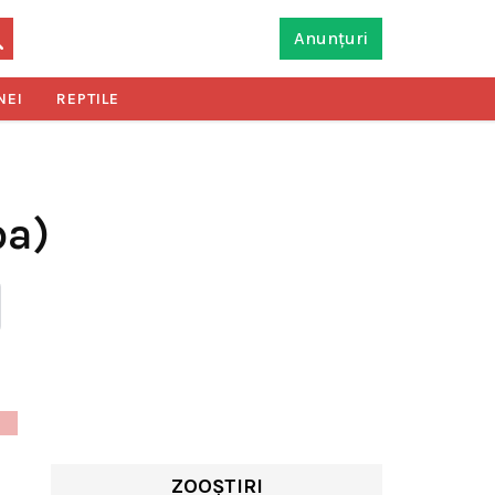
Anunțuri
NEI
REPTILE
ba)
ZOOȘTIRI