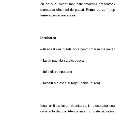
30 de oua. Acest fapt este favorabil crescatorilo
mareasca efectivul de pasari. Primul ou va fi dep
femele procedeaza asa.
Incubarea
– In acest caz puteti opta pentru mai multe varian
– lasati paunita sa cloceasca
– folositi un incubator
– folositi o closca surogat (gaina, curca)
Ideal ar fi sa lasati paunita sa isi cloceasca ou
constanta de oua. Atentie insa, nu toate paunitele