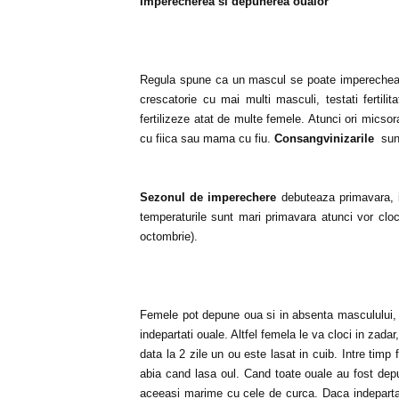
Imperecherea si depunerea oualor
Regula spune ca un mascul se poate imperechea c
crescatorie cu mai multi masculi, testati fertil
fertilizeze atat de multe femele. Atunci ori micsora
cu fiica sau mama cu fiu.
Consangvinizarile
sun
Sezonul de imperechere
debuteaza primavara, i
temperaturile sunt mari primavara atunci vor cl
octombrie).
Femele pot depune oua si in absenta masculului, in
indepartati ouale. Altfel femela le va cloci in zada
data la 2 zile un ou este lasat in cuib. Intre tim
abia cand lasa oul. Cand toate ouale au fost de
aceeasi marime cu cele de curca. Daca indepartat