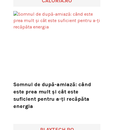
CALORIA.RO
Somnul de după-amiază: când
este prea mult și cât este
suficient pentru a-ți recăpăta
energia
PLAYTECH.RO