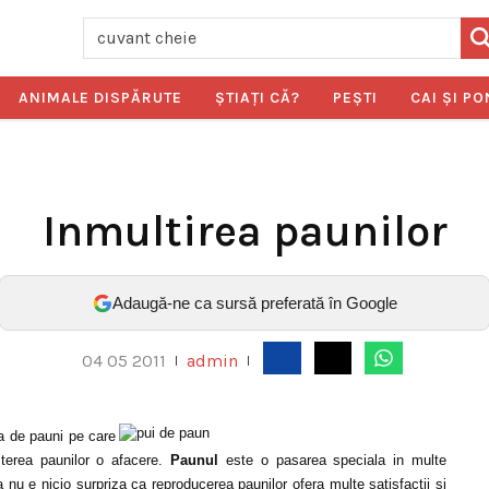
ANIMALE DISPĂRUTE
ŞTIAŢI CĂ?
PEŞTI
CAI ŞI PO
Inmultirea paunilor
Adaugă-ne ca sursă preferată în Google
04 05 2011
admin
|
|
ia de pauni pe care
esterea paunilor o afacere.
Paunul
este o pasarea speciala in multe
 nu e nicio surpriza ca reproducerea paunilor ofera multe satisfactii si