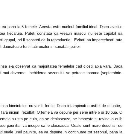
u pana la 5 femele. Acesta este nucleul familial ideal. Daca aveti o
itatea fiecaruia. Puteti constata ca vreaun mascul nu este capabil sa
ti grupul, ori il scoateti de la reproductie. Evitati sa imperecheati tata
t daunatoare fertilitatii oualor si sanatatii puilor.
nsa s-a observat ca majoritatea femelelor cad closti abia vara. Daca
oci mai devreme. Inchiderea sezonului se petrece toamna (septembrie-
sa bineinteles nu vor fi fertile. Daca intampinati o astfel de situatie,
r, fara niciun rezultat. O femela va depune per serie intre 6 si 10 oua. O
p femela nu sta pe cuib, ea se deplaseaza, se hraneste si revine la cuib
puse paunita va incepe sa le cloceasca. Ouale sunt maro deschis, de
i ouale unei paunite, ea va depune in continuare tot sezonul, pana la