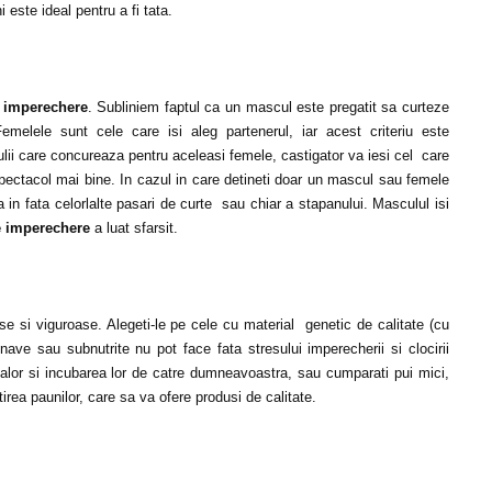
 este ideal pentru a fi tata.
e
imperechere
. Subliniem faptul ca un mascul este pregatit sa curteze
melele sunt cele care isi aleg partenerul, iar acest criteriu este
ulii care concureaza pentru aceleasi femele, castigator va iesi cel care
pectacol mai bine. In cazul in care detineti doar un mascul sau femele
da in fata celorlalte pasari de curte sau chiar a stapanului. Masculul isi
e imperechere
a luat sfarsit.
e si viguroase. Alegeti-le pe cele cu material genetic de calitate (cu
nave sau subnutrite nu pot face fata stresului imperecherii si clocirii
ualor si incubarea lor de catre dumneavoastra, sau cumparati pui mici,
irea paunilor, care sa va ofere produsi de calitate.