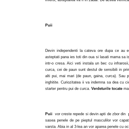
Puii
Devin independenti la cateva ore dupa ce au ec
asteptati pana ies toti din oua si lasati mama sa i
intr-o cresa. Aici veti instala un bec cu infraro
curca, cei de paun sunt destul de sensibili in pr
alti pui, mai mari (de paun, gaina, curca). Sau 
inghitite. Curiozitatea ii va indemna sa dea cu ci
starter pentru pui de curca.
Verdeturile tocate
mar
Puii
vor creste repede si devin apti de zbor din
sasea penele de pe pieptul masculilor vor capata
varsta. Abia in al 3-lea an vor aparea penele cu och