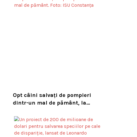
habitatul său natural
Opt câini salvați de pompieri
dintr-un mal de pământ, la
Constanța. Puii au fost descoperiți
în timpul unor lucrări VIDEO