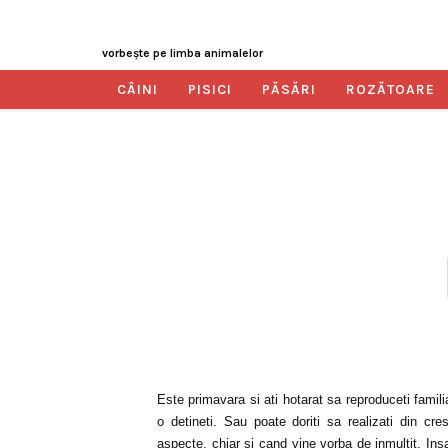
vorbeşte pe limba animalelor
CÂINI
PISICI
PĂSĂRI
ROZĂTOARE
Este primavara si ati hotarat sa reproduceti famil
o detineti. Sau poate doriti sa realizati din cr
aspecte, chiar si cand vine vorba de inmultit. Insa