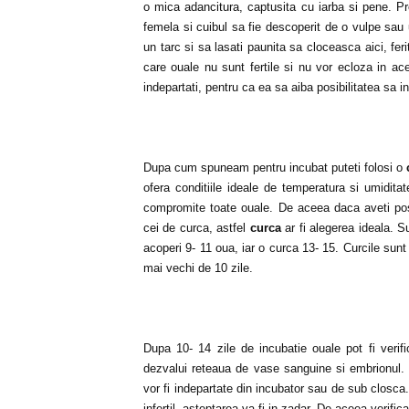
o mica adancitura, captusita cu iarba si pene. Pr
femela si cuibul sa fie descoperit de o vulpe sa
un tarc si sa lasati paunita sa cloceasca aici, fer
care ouale nu sunt fertile si nu vor ecloza in ac
indepartati, pentru ca ea sa aiba posibilitatea sa
Dupa cum spuneam pentru incubat puteti folosi o
c
ofera conditiile ideale de temperatura si umidit
compromite toate ouale. De aceea daca aveti posi
cei de curca, astfel
curca
ar fi alegerea ideala.
acoperi 9- 11 oua, iar o curca 13- 15. Curcile su
mai vechi de 10 zile.
Dupa 10- 14 zile de incubatie ouale pot fi verif
dezvalui reteaua de vase sanguine si embrionul.
vor fi indepartate din incubator sau de sub closca
infertil, asteptarea va fi in zadar. De aceea verificar