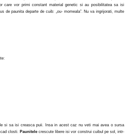
r care vor primi constant material genetic si au posibilitatea sa isi
us de paunita departe de cuib: „ou- momeala”. Nu va ingrijorati, multe
te:
ale si sa isi creasca puii. Insa in acest caz nu veti mai avea o sursa
 cad closti.
Paunitele
crescute libere isi vor construi cuibul pe sol, intr-