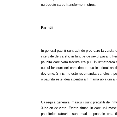
nu trebuie sa se transforme in stres.
Parintii
In general paunii sunt apti de procreare la varsta
intervale de varsta, in functie de sexul pasarii. F
paunita care vara trecuta era pui, in urmatoarea 
cuibul lor sunt cei care depun oua in primul an 
devreme. Si nici nu este recomandat sa folositi pen
o paunita este ideala pentru a fi mama abia din al 
Ca regula generala, masculii sunt pregatiti de inm
3-lea an de viata. Exista situatii in care unii masc
paunitelor, rateurile sunt mari la pasarile prea