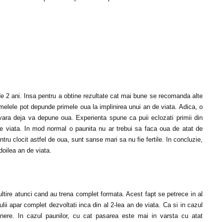
 de 2 ani. Insa pentru a obtine rezultate cat mai bune se recomanda alte
emelele pot depunde primele oua la implinirea unui an de viata. Adica, o
vara deja va depune oua. Experienta spune ca puii eclozati primii din
de viata. In mod normal o paunita nu ar trebui sa faca oua de atat de
tru clocit astfel de oua, sunt sanse mari sa nu fie fertile. In concluzie,
doilea an de viata.
ultire atunci cand au trena complet formata. Acest fapt se petrece in al
ulii apar complet dezvoltati inca din al 2-lea an de viata. Ca si in cazul
 tinere. In cazul paunilor, cu cat pasarea este mai in varsta cu atat