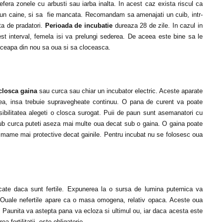
efera zonele cu arbusti sau iarba inalta. In acest caz exista riscul ca
u un caine, si sa fie mancata. Recomandam sa amenajati un cuib, intr-
ita de pradatori.
Perioada de incubatie
dureaza 28 de zile. In cazul in
est interval, femela isi va prelungi sederea. De aceea este bine sa le
 inceapa din nou sa oua si sa cloceasca.
losca gaina
sau curca sau chiar un incubator electric. Aceste aparate
atea, insa trebuie supravegheate continuu. O pana de curent va poate
bilitatea alegeti o closca surogat. Puii de paun sunt asemanatori cu
 Sub curca puteti aseza mai multe oua decat sub o gaina. O gaina poate
nt mame mai protective decat gainile. Pentru incubat nu se folosesc oua
icate daca sunt fertile. Expunerea la o sursa de lumina puternica va
 Ouale nefertile apare ca o masa omogena, relativ opaca. Aceste oua
. Paunita va astepta pana va ecloza si ultimul ou, iar daca acesta este
ea fertilitatii este obligatorie.