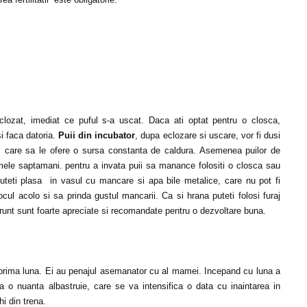
lozat, imediat ce puful s-a uscat. Daca ati optat pentru o closca,
si faca datoria.
Puii din incubator
, dupa eclozare si uscare, vor fi dusi
sii, care sa le ofere o sursa constanta de caldura. Asemenea puilor de
imele saptamani. pentru a invata puii sa manance folositi o closca sau
puteti plasa in vasul cu mancare si apa bile metalice, care nu pot fi
ocul acolo si sa prinda gustul mancarii. Ca si hrana puteti folosi furaj
unt sunt foarte apreciate si recomandate pentru o dezvoltare buna.
 prima luna. Ei au penajul asemanator cu al mamei. Incepand cu luna a
 o nuanta albastruie, care se va intensifica o data cu inaintarea in
i din trena.