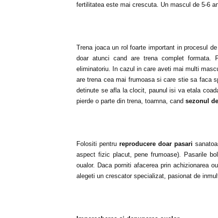
fertilitatea este mai crescuta. Un mascul de 5-6 ani
Trena joaca un rol foarte important in procesul d
doar atunci cand are trena complet formata. Fe
eliminatoriu. In cazul in care aveti mai multi masc
are trena cea mai frumoasa si care stie sa faca s
detinute se afla la clocit, paunul isi va etala coa
pierde o parte din trena, toamna, cand
sezonul d
Folositi pentru
reproducere doar pasari
sanatoas
aspect fizic placut, pene frumoase). Pasarile bol
oualor. Daca porniti afacerea prin achizionarea o
alegeti un crescator specializat, pasionat de inmult