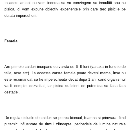
In acest articol nu vom incerca sa va convingem sa inmultiti sau nu
pisica, ci vom expune obiectiv experientele prin care trec pisicile pe
durata imperecherii.
Femela
Are primele calduri incepand cu varsta de 6- 9 luni (variaza in functie de
talie, rasa etc). La aceasta varsta femela poate deveni mama, insa nu
este recomandat sa fie imperecheata decat dupa 1 an, cand organismul
va fi complet dezvoltat, iar pisica suficient de puternica sa faca fata
gestatiei.
De regula ciclurile de calduri se petrec bianual, toamna si primvara, fiind
puternic influentate de ritmul zi/noapte, perioadele de lumina naturala