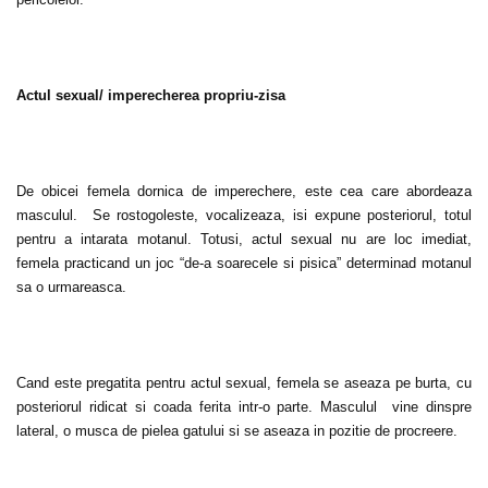
Actul sexual/ imperecherea propriu-zisa
De obicei femela dornica de imperechere, este cea care abordeaza
masculul. Se rostogoleste, vocalizeaza, isi expune posteriorul, totul
pentru a intarata motanul. Totusi, actul sexual nu are loc imediat,
femela practicand un joc “de-a soarecele si pisica” determinad motanul
sa o urmareasca.
Cand este pregatita pentru actul sexual, femela se aseaza pe burta, cu
posteriorul ridicat si coada ferita intr-o parte. Masculul vine dinspre
lateral, o musca de pielea gatului si se aseaza in pozitie de procreere.