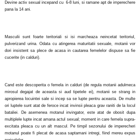
Devine activ sexual incepand cu 6-8 luni, si ramane apt de imperechere
pana la 14 ani.
Masculii sunt foarte teritoriali si isi marcheaza neincetat teritoriul,
pulverizand urina. Odata cu atingerea maturitatii sexuale, motanii vor
dori insistent sa plece de acasa in cautarea femelelor dispuse sa fie
cucerite (in calduri).
Cand este descoperita o femela in calduri (de regula motanii adulmeca
mirosul degajat de aceasta si aud tipetele ei), motanii se strang in
apropierea locuintei sale si incep sa se lupte pentru aceasta. De multe
ori luptele sunt atat de feroce incat invinsii pleaca grav raniti de la locul
bataliei. De asemenea motanul invingator, este atat de obosit dupa
multiplele lupte incat amana actul sexual; moment in care femela supra-
excitata pleaca cu un alt mascul. Pe timpil sezonului de imperecheri
motanul poate fi plecat de acasa saptamani intregi, fiind mereu expus
pericolelor.