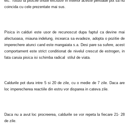
etc. Totusi la pisicile tinute exclusiv in interior aceste perioade pot sa nu
coincida cu cele prezentate mai sus.
Pisica in calduri este usor de recunoscut dupa faptul ca devine mai
afectuoasa, miauna indelung, incearca sa evadeze, adopta o pozitie de
imperechere atunci cand este mangaiata s.a. Desi pare sa sufere, acest
comportament este strict conditionat de nivelul crescut de estrogen, in
fata caruia pisica isi schimba radical stilul de viata.
Caldurile pot dura intre 5 si 20 de zile, cu o medie de 7 zile. Daca are
loc imperecherea reactiile din estru vor disparea in cateva zile.
Daca nu a avut loc procreerea, caldurile se vor repeta la fiecare 21- 28
de zile.