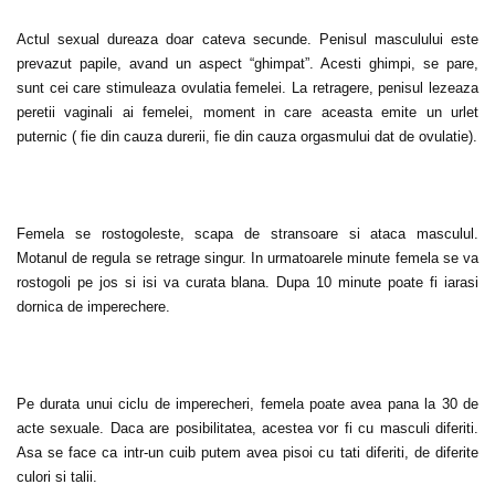
Actul sexual dureaza doar cateva secunde. Penisul masculului este
prevazut papile, avand un aspect “ghimpat”. Acesti ghimpi, se pare,
sunt cei care stimuleaza ovulatia femelei. La retragere, penisul lezeaza
peretii vaginali ai femelei, moment in care aceasta emite un urlet
puternic ( fie din cauza durerii, fie din cauza orgasmului dat de ovulatie).
Femela se rostogoleste, scapa de stransoare si ataca masculul.
Motanul de regula se retrage singur. In urmatoarele minute femela se va
rostogoli pe jos si isi va curata blana. Dupa 10 minute poate fi iarasi
dornica de imperechere.
Pe durata unui ciclu de imperecheri, femela poate avea pana la 30 de
acte sexuale. Daca are posibilitatea, acestea vor fi cu masculi diferiti.
Asa se face ca intr-un cuib putem avea pisoi cu tati diferiti, de diferite
culori si talii.