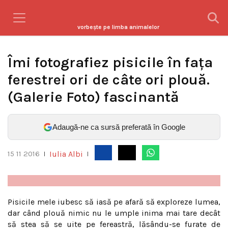
vorbeşte pe limba animalelor
Îmi fotografiez pisicile în faţa
ferestrei ori de câte ori plouă.
(Galerie Foto) fascinantă
Adaugă-ne ca sursă preferată în Google
Iulia Albi
15 11 2016
|
|
Pisicile mele iubesc să iasă pe afară să exploreze lumea,
dar când plouă nimic nu le umple inima mai tare decât
să stea să se uite pe fereastră, lăsându-se furate de