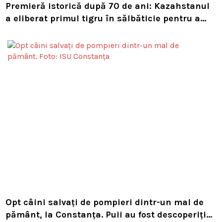
Premieră istorică după 70 de ani: Kazahstanul
a eliberat primul tigru în sălbăticie pentru a
readuce prădătorul dispărut în habitatul său
natural
Opt câini salvați de pompieri dintr-un mal de
pământ, la Constanța. Puii au fost descoperiți