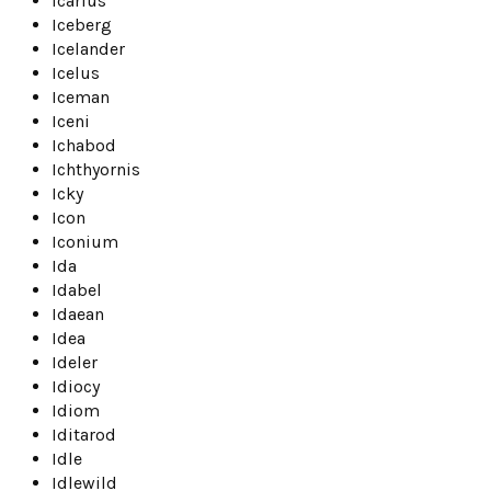
Icarius
Iceberg
Icelander
Icelus
Iceman
Iceni
Ichabod
Ichthyornis
Icky
Icon
Iconium
Ida
Idabel
Idaean
Idea
Ideler
Idiocy
Idiom
Iditarod
Idle
Idlewild