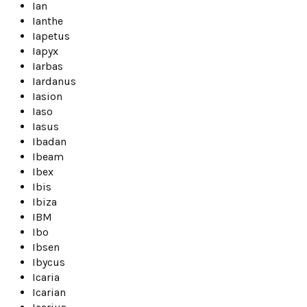
Ian
Ianthe
Iapetus
Iapyx
Iarbas
Iardanus
Iasion
Iaso
Iasus
Ibadan
Ibeam
Ibex
Ibis
Ibiza
IBM
Ibo
Ibsen
Ibycus
Icaria
Icarian