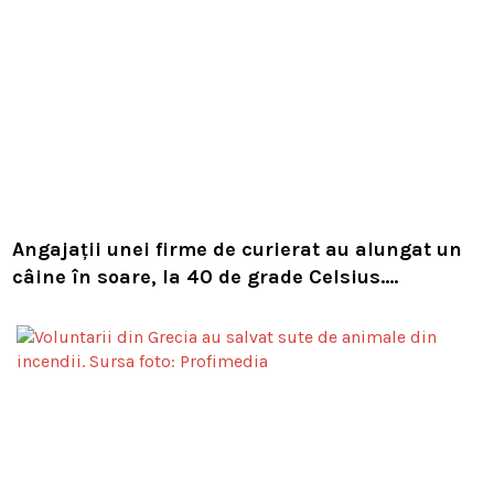
Angajații unei firme de curierat au alungat un
câine în soare, la 40 de grade Celsius.
Compania i-a concediat și caută acum animalul