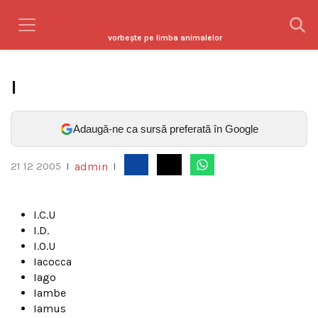
vorbeşte pe limba animalelor
I
Adaugă-ne ca sursă preferată în Google
admin
21 12 2005
|
|
I.C.U
I.D.
I.O.U
Iacocca
Iago
Iambe
Iamus