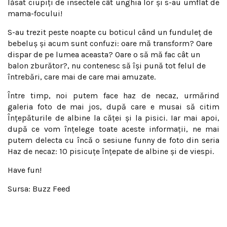
lăsat ciupiţi de insectele cât unghia lor şi s-au umflat de
mama-focului!
S-au trezit peste noapte cu boticul când un funduleţ de
bebeluş şi acum sunt confuzi: oare mă transform? Oare
dispar de pe lumea aceasta? Oare o să mă fac cât un
balon zburător?, nu contenesc să îşi pună tot felul de
întrebări, care mai de care mai amuzate.
Între timp, noi putem face haz de necaz, urmărind
galeria foto de mai jos, după care e musai să citim
Înţepăturile de albine la căţei şi la pisici. Iar mai apoi,
după ce vom înţelege toate aceste informaţii, ne mai
putem delecta cu încă o sesiune funny de foto din seria
Haz de necaz: 10 pisicuţe înţepate de albine şi de viespi.
Have fun!
Sursa: Buzz Feed