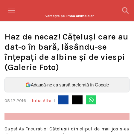
vorbeşte pe limba animalelor
Haz de necaz! Căţeluşi care au
dat-o în bară, lăsându-se
înţepaţi de albine şi de viespi
(Galerie Foto)
Adaugă-ne ca sursă preferată în Google
Iulia Albi
08 12 2016
|
|
Oups! Au încurat-o! Căţeluşii din clipul de mai jos s-au