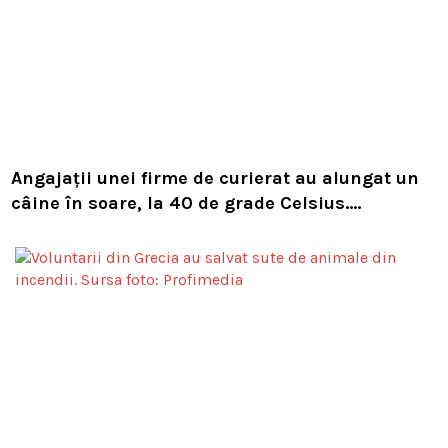
Angajații unei firme de curierat au alungat un
câine în soare, la 40 de grade Celsius.
Compania i-a concediat și caută acum animalul