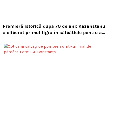
Premieră istorică după 70 de ani: Kazahstanul
a eliberat primul tigru în sălbăticie pentru a
readuce prădătorul dispărut în habitatul său
natural