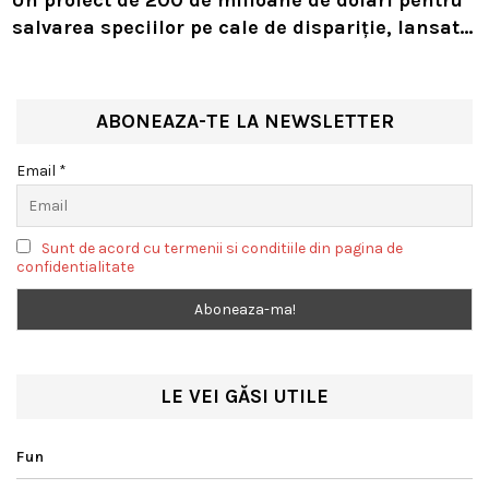
Un proiect de 200 de milioane de dolari pentru
salvarea speciilor pe cale de dispariție, lansat
de Leonardo DiCaprio și Jeff Bezos
ABONEAZA-TE LA NEWSLETTER
Email *
Sunt de acord cu termenii si conditiile din pagina de
confidentialitate
LE VEI GĂSI UTILE
Fun