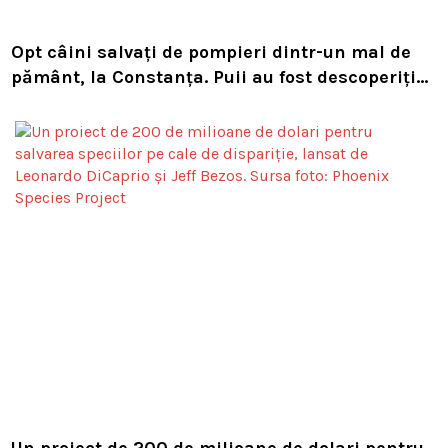
Opt câini salvați de pompieri dintr-un mal de
pământ, la Constanța. Puii au fost descoperiți
în timpul unor lucrări VIDEO