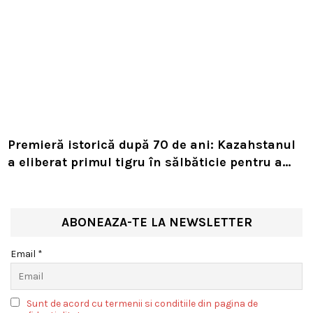
Premieră istorică după 70 de ani: Kazahstanul
a eliberat primul tigru în sălbăticie pentru a
readuce prădătorul dispărut în habitatul său
natural
ABONEAZA-TE LA NEWSLETTER
Email *
Sunt de acord cu termenii si conditiile din pagina de