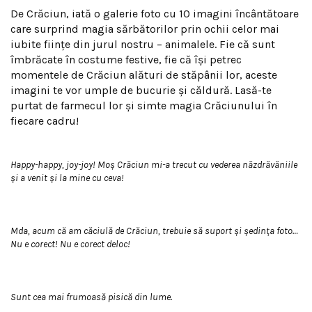
De Crăciun, iată o galerie foto cu 10 imagini încântătoare
care surprind magia sărbătorilor prin ochii celor mai
iubite ființe din jurul nostru – animalele. Fie că sunt
îmbrăcate în costume festive, fie că își petrec
momentele de Crăciun alături de stăpânii lor, aceste
imagini te vor umple de bucurie și căldură. Lasă-te
purtat de farmecul lor și simte magia Crăciunului în
fiecare cadru!
Happy-happy, joy-joy! Moș Crăciun mi-a trecut cu vederea năzdrăvăniile
și a venit și la mine cu ceva!
Mda, acum că am căciulă de Crăciun, trebuie să suport și ședința foto…
Nu e corect! Nu e corect deloc!
Sunt cea mai frumoasă pisică din lume.