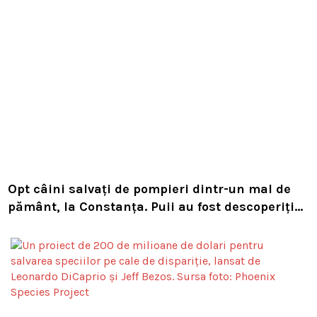
Opt câini salvați de pompieri dintr-un mal de
pământ, la Constanța. Puii au fost descoperiți
în timpul unor lucrări VIDEO