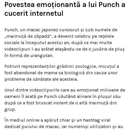
Povestea emoționantă a lui Punch a
cucerit internetul
Punch, un macac japonez cunoscut și sub numele de
„maimuță de zăpadă”, a devenit celebru pe rețelele
sociale la începutul acestui an, după ce mai multe
videoclipuri l-au arătat atașându-se de o jucărie de pluș
în formă de urangutan.
Potrivit reprezentanților grădinii zoologice, micuțul a
fost abandonat de mama sa biologică din cauza unor
probleme de sănătate ale acesteia.
Unul dintre videoclipurile care au emoționat milioane de
oameni îl arată pe Punch căutând alinare în plușul său
după ce a fost bruscat violent de o altă maimuță din
grup.
În mediul online a apărut chiar și un hashtag viral
dedicat puiului de macac, iar numeroși utilizatori și-au