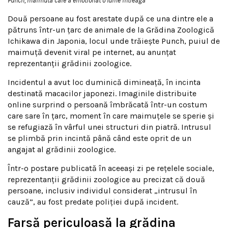
Punch, maimuta care a emotionat o lume intreaga
Două persoane au fost arestate după ce una dintre ele a
pătruns într-un țarc de animale de la Grădina Zoologică
Ichikawa din Japonia, locul unde trăiește Punch, puiul de
maimuță devenit viral pe internet, au anunțat
reprezentanții grădinii zoologice.
Incidentul a avut loc duminică dimineață, în incinta
destinată macacilor japonezi. Imaginile distribuite
online surprind o persoană îmbrăcată într-un costum
care sare în țarc, moment în care maimuțele se sperie și
se refugiază în vârful unei structuri din piatră. Intrusul
se plimbă prin incintă până când este oprit de un
angajat al grădinii zoologice.
Într-o postare publicată în aceeași zi pe rețelele sociale,
reprezentanții grădinii zoologice au precizat că două
persoane, inclusiv individul considerat „intrusul în
cauză”, au fost predate poliției după incident.
Farsă periculoasă la grădina