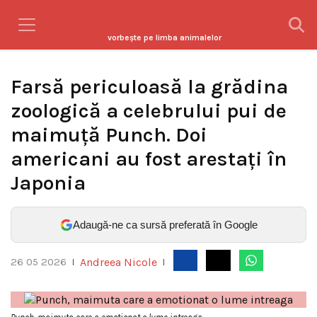
vorbeşte pe limba animalelor
Farsă periculoasă la grădina
zoologică a celebrului pui de
maimuță Punch. Doi
americani au fost arestați în
Japonia
Adaugă-ne ca sursă preferată în Google
Andreea Nicole
26 05 2026
|
|